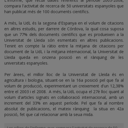
L'informe, que recull dades referents al període 2003-2008,
compara l'activitat de recerca de 50 universitats espanyoles que
han publicat més de 100 documents científics.
A més, la UdL és la segona d'Espanya en el volum de citacions
en altres estudis, per darrere de Córdova, la qual cosa suposa
que un 77% dels documents científics que es produeixen a la
Universitat de Lleida són esmentats en altres publicacions.
Tenint en compte la ràtio entre la mitjana de citacions per
document de la UdL i la mitjana internacional, la Universitat de
Lleida queda en onzena posició en el rànquing de les
universitats espanyoles.
Per àrees, el millor lloc de la Universitat de Lleida és en
agricultura i biologia, situant-se en la 16a posició pel que fa al
volum de producció, experimentant un creixement d'un 12,38%
entre el 2003 i el 2008. A més, la UdL ocupa el 27è lloc quant al
volum d'articles signats en col·laboració internacional, amb un
increment del 33% en aquest període. Pel que fa al nombre
absolut de publicacions, el mateix rànquing la situa en 42a
posició, fet que cal relacionar amb la seua mida.
Les xifres de l'informe, que compara l'activitat de recerca de 50