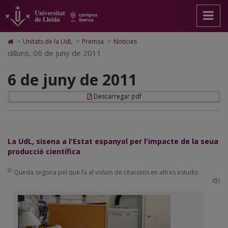
6
Anar
Anar
Anar
Cerca
Accessibilitat.
a
al
al
Universitat
de
la
contingut
Mapa
de
pàgina
principal
Web.
Lleida
juny
Icono
>
Unitats de la UdL
>
Premsa
>
Noticies
principal.
de
Universitat
de
dilluns, 06 de juny de 2011
de
Universitat
la
de
Home
de
pàgina
Lleida
para
2011
6 de juny de 2011
Lleida
ir
a
la
Descarregar pdf
página
de
inicio
La UdL, sisena a l'Estat espanyol per l'impacte de la seua
producció científica
Queda segona pel que fa al volum de citacions en altres estudis