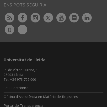
ENS POTS SEGUIR A
Twitter
Rss
Facebook
Instagram
Youtube
Flickr
Linked
Bluesky
UdL
App
Universitat de Lleida
Pl. de Víctor Siurana, 1
25003 Lleida
Tel. +34 973 702 000
Seu Electrònica
Oficina d'Assistència en Matèria de Registres
Portal de Transparència