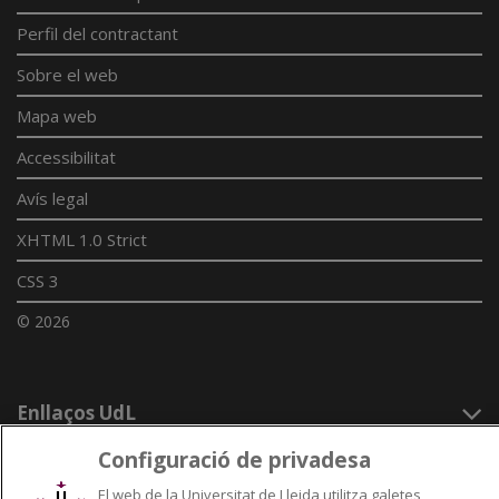
Perfil del contractant
Sobre el web
Mapa web
Accessibilitat
Avís legal
XHTML 1.0 Strict
CSS 3
© 2026
Enllaços UdL
Xarxes universitàries
Configuració de privadesa
El web de la Universitat de Lleida utilitza galetes