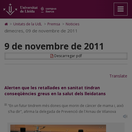
9
Anar
Anar
Anar
Cerca
Accessibilitat.
a
al
al
Universitat
de
la
contingut
Mapa
de
pàgina
principal
Web.
Lleida
novembre
Icono
>
Unitats de la UdL
>
Premsa
>
Noticies
principal.
de
Universitat
de
dimecres, 09 de novembre de 2011
de
Universitat
la
de
Home
de
pàgina
Lleida
para
2011
9 de novembre de 2011
Lleida
ir
a
la
Descarregar pdf
página
de
inicio
Translate
Alerten que les retallades en sanitat tindran
conseqüències greus en la salut dels lleidatans
"En un futur tindrem més dones que morin de càncer de mama i, això
s'ha dir", afirma la delegada de Prevenció de l'Arnau de Vilanova