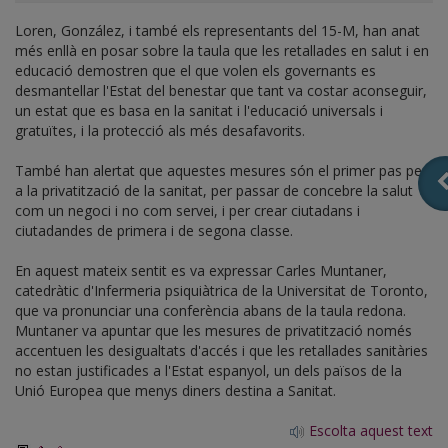
Loren, González, i també els representants del 15-M, han anat
més enllà en posar sobre la taula que les retallades en salut i en
educació demostren que el que volen els governants es
desmantellar l'Estat del benestar que tant va costar aconseguir,
un estat que es basa en la sanitat i l'educació universals i
gratuïtes, i la protecció als més desafavorits.
També han alertat que aquestes mesures són el primer pas per
a la privatització de la sanitat, per passar de concebre la salut
com un negoci i no com servei, i per crear ciutadans i
ciutadandes de primera i de segona classe.
En aquest mateix sentit es va expressar Carles Muntaner,
catedràtic d'Infermeria psiquiàtrica de la Universitat de Toronto,
que va pronunciar una conferència abans de la taula redona.
Muntaner va apuntar que les mesures de privatització només
accentuen les desigualtats d'accés i que les retallades sanitàries
no estan justificades a l'Estat espanyol, un dels països de la
Unió Europea que menys diners destina a Sanitat.
Escolta aquest text