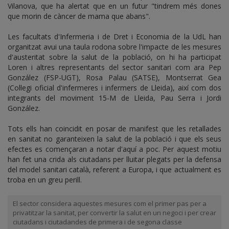
Vilanova, que ha alertat que en un futur "tindrem més dones
que morin de càncer de mama que abans".
Les facultats d'Infermeria i de Dret i Economia de la UdL han
organitzat avui una taula rodona sobre l'impacte de les mesures
d'austeritat sobre la salut de la població, on hi ha participat
Loren i altres representants del sector sanitari com ara Pep
González (FSP-UGT), Rosa Palau (SATSE), Montserrat Gea
(Col·legi oficial d'infermeres i infermers de Lleida), així com dos
integrants del moviment 15-M de Lleida, Pau Serra i Jordi
González.
Tots ells han coincidit en posar de manifest que les retallades
en sanitat no garanteixen la salut de la població i que els seus
efectes es començaran a notar d'aquí a poc. Per aquest motiu
han fet una crida als ciutadans per lluitar plegats per la defensa
del model sanitari català, referent a Europa, i que actualment es
troba en un greu perill.
El sector considera aquestes mesures com el primer pas per a
privatitzar la sanitat, per convertir la salut en un negoci i per crear
ciutadans i ciutadandes de primera i de segona classe