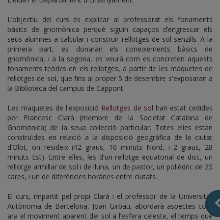
L’objectiu del curs és explicar al professorat els fonaments
bàsics de gnomònica perquè siguin capaços d’engrescar els
seus alumnes a calcular i construir rellotges de sol senzills. A la
primera part, es donaran els coneixements bàsics de
gnomònica, i a la segona, es veurà com es concreten aquests
fonaments teòrics en els rellotges, a partir de les maquetes de
rellotges de sol, que fins al proper 5 de desembre s'exposaran a
la Biblioteca del campus de Cappont.
Les maquetes de l'exposició
Rellotges de sol
han estat cedides
per Francesc Clarà (membre de la Societat Catalana de
Gnomònica) de la seua col·lecció particular. Totes elles estan
construïdes en relació a la disposició geogràfica de la ciutat
d’Olot, on resideix (42 graus, 10 minuts Nord, i 2 graus, 28
minuts Est). Entre elles, les d'un rellotge equatorial de disc, un
rellotge armil·lar de sol i de lluna, un de pastor, un polièdric de 25
cares, i un de diferències horàries entre ciutats.
El curs, impartit pel propi Clarà i el professor de la Universitat
Autònoma de Barcelona, Joan Girbau, abordarà aspectes com
ara el moviment aparent del sol a l’esfera celeste, el temps que