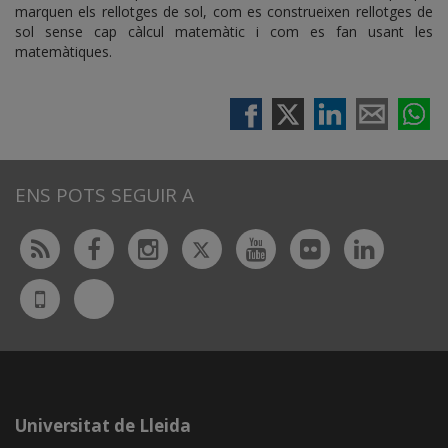
marquen els rellotges de sol, com es construeixen rellotges de
sol sense cap càlcul matemàtic i com es fan usant les
matemàtiques.
ENS POTS SEGUIR A
Twitter
Rss
Facebook
Instagram
Youtube
Flickr
Linked
Bluesky
UdL
App
Universitat de Lleida