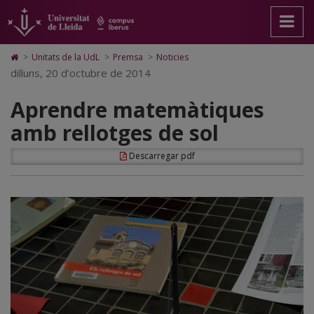
Aprendre
Anar
Anar
Anar
Cerca
Accessibilitat.
a
al
al
Universitat
matemàtiques
la
contingut
Mapa
de
pàgina
principal
Web.
Lleida
amb
Icono
>
Unitats de la UdL
>
Premsa
>
Noticies
principal.
de
Universitat
de
dilluns, 20 d’octubre de 2014
rellotges
Universitat
la
de
Home
de
pàgina
Lleida
para
de
Aprendre matemàtiques
Lleida
ir
a
sol
amb rellotges de sol
la
página
de
Descarregar pdf
inicio