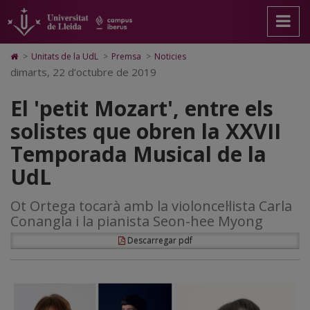
El
Anar
Anar
Anar
Cerca
Accessibilitat.
a
al
al
Universitat
'petit
la
contingut
Mapa
de
pàgina
principal
Web.
Lleida
Mozart',
Icono
>
Unitats de la UdL
>
Premsa
>
Noticies
principal.
de
Universitat
de
dimarts, 22 d’octubre de 2019
entre
Universitat
la
de
Home
de
pàgina
Lleida
para
els
El 'petit Mozart', entre els
Lleida
ir
a
solistes
solistes que obren la XXVII
la
página
que
Temporada Musical de la
de
inicio
obren
UdL
la
Ot Ortega tocarà amb la violoncel·lista Carla
XXVII
Conangla i la pianista Seon-hee Myong
Temporada
Descarregar pdf
Musical
de
la