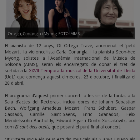
UdL
Ortega, Conangla i Myong. FOTO: AIMS
El pianista de 12 anys, Ot Ortega Travé, anomenat el 'petit
Mozart', la violoncel·lista Carla Conangla, i la pianista Seon-hee
Myong, solistes a l'Acadèmia Internacional de Música de
Solsona (AIMS), seran els encarregats de donar el tret de
sortida a la
XXVII Temporada musical de la Universitat de Lleida
(UdL) que comença aquest dimecres, 23 d'octubre, i finalitza el
28 d'abril.
El programa d'aquest primer concert -a les sis de la tarda, a la
Sala d'actes del Rectorat-, inclou obres de Johann Sebastian
Bach, Wolfgang Amadeus Mozart, Franz Schubert, Gaspar
Cassadó, Camille Saint-Saëns, Enric Granados, Felix
Mendelssohn-Bartholdy, Edward Elgar i Dmitri Xostakóvitx, així
com
El cant dels ocells,
que posarà el punt final al concert.
Ot Ortega inicia els seus estudis musicals als 3 anys i piano als