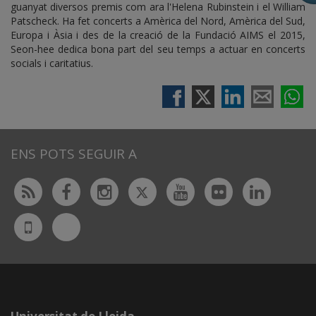
guanyat diversos premis com ara l'Helena Rubinstein i el William
Patscheck. Ha fet concerts a Amèrica del Nord, Amèrica del Sud,
Europa i Àsia i des de la creació de la Fundació AIMS el 2015,
Seon-hee dedica bona part del seu temps a actuar en concerts
socials i caritatius.
ENS POTS SEGUIR A
Twitter
Rss
Facebook
Instagram
Youtube
Flickr
Linked
Bluesky
UdL
App