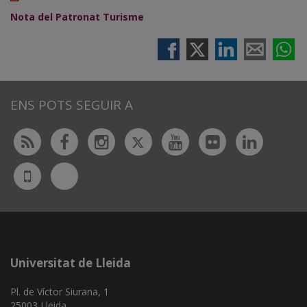
Nota del Patronat Turisme
ENS POTS SEGUIR A
Twitter
Rss
Facebook
Instagram
Youtube
Flickr
Linked
Bluesky
UdL
App
Universitat de Lleida
Pl. de Víctor Siurana, 1
25003 Lleida