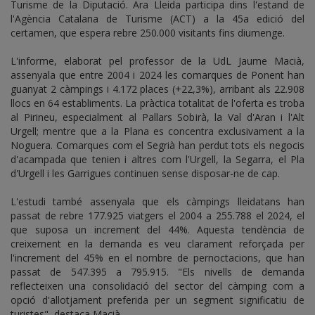
Turisme de la Diputació. Ara Lleida participa dins l'estand de
l'Agència Catalana de Turisme (ACT) a la 45a edició del
certamen, que espera rebre 250.000 visitants fins diumenge.
L'informe, elaborat pel professor de la UdL Jaume Macià,
assenyala que entre 2004 i 2024 les comarques de Ponent han
guanyat 2 càmpings i 4.172 places (+22,3%), arribant als 22.908
llocs en 64 establiments. La pràctica totalitat de l'oferta es troba
al Pirineu, especialment al Pallars Sobirà, la Val d'Aran i l'Alt
Urgell; mentre que a la Plana es concentra exclusivament a la
Noguera. Comarques com el Segrià han perdut tots els negocis
d'acampada que tenien i altres com l'Urgell, la Segarra, el Pla
d'Urgell i les Garrigues continuen sense disposar-ne de cap.
L'estudi també assenyala que els càmpings lleidatans han
passat de rebre 177.925 viatgers el 2004 a 255.788 el 2024, el
que suposa un increment del 44%. Aquesta tendència de
creixement en la demanda es veu clarament reforçada per
l'increment del 45% en el nombre de pernoctacions, que han
passat de 547.395 a 795.915. "Els nivells de demanda
reflecteixen una consolidació del sector del càmping com a
opció d'allotjament preferida per un segment significatiu de
turistes", destaca Macià.