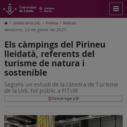
Els
Anar
Anar
Anar
Cerca
Accessibilitat.
a
al
al
Universitat
càmpings
la
contingut
Mapa
de
pàgina
principal
Web.
Lleida
del
Icono
>
Unitats de la UdL
>
Premsa
>
Noticies
principal.
de
Universitat
de
dimecres, 22 de gener de 2025
Pirineu
Universitat
la
de
Home
de
pàgina
Lleida
para
lleidatà,
Els càmpings del Pirineu
Lleida
ir
a
referents
lleidatà, referents del
la
página
del
turisme de natura i
de
inicio
turisme
sostenible
de
Segons un estudi de la càtedra de Turisme
natura
de la UdL fet públic a FITUR
i
Descarregar pdf
sostenible