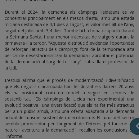
Durant el 2024, la demanda als càmpings lleidatans es va
concentrar principalment en els mesos d'estiu, amb una estada
mitjana destacada de 4,1 dies a l'agost, el valor més alt de l'any,
seguit del juliol amb 3,4 dies. També hi ha bona ocupació durant
la Setmana Santa, i una menor intensitat de viatgers durant la
primavera i la tardor. "Aquesta distribució evidencia l'oportunitat
de reforçar l'atractiu dels càmpings fora de la temporada alta
per tal de desestacionalitzar la demanda i aprofitar el potencial
de la demarcació al llarg de tot l'any", subratlla el professor de
la UdL.
L'estudi afirma que el procés de modernització i diversificació
que els negocis d'acampada han fet durant els darrers 20 anys
els ha posicionat com un model a seguir en termes de
sostenibilitat. "Els càmpings de Lleida han experimentat una
evolució positiva i una diversificació que els ha fet més atractius
per a un públic ampli, amb una oferta adaptada a la demanda
actual de turisme sostenible i d'ecoturisme. El futur del sector
sembla prometedor per l'augment de l'interès pel turisme de
natura i aventura a la demarcació", recullen les conclusions de
l'informe.