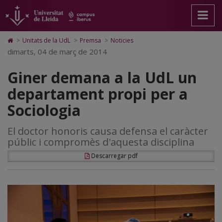
Giner
Anar
Anar
Anar
Cerca
Accessibilitat.
a
al
al
Universitat
demana
la
contingut
Mapa
de
pàgina
principal
Web.
Lleida
a
Icono
>
Unitats de la UdL
>
Premsa
>
Noticies
principal.
de
Universitat
de
dimarts, 04 de març de 2014
la
Universitat
la
de
Home
de
pàgina
Lleida
para
UdL
Giner demana a la UdL un
Lleida
ir
a
un
departament propi per a
la
página
departament
Sociologia
de
inicio
propi
El doctor honoris causa defensa el caràcter
per
públic i compromès d'aquesta disciplina
a
Descarregar pdf
Sociologia