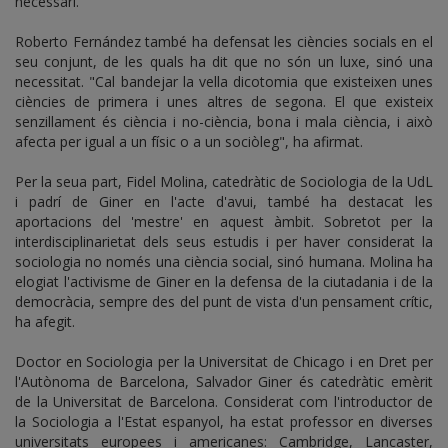
necessari.
Roberto Fernández també ha defensat les ciències socials en el
seu conjunt, de les quals ha dit que no són un luxe, sinó una
necessitat. "Cal bandejar la vella dicotomia que existeixen unes
ciències de primera i unes altres de segona. El que existeix
senzillament és ciència i no-ciència, bona i mala ciència, i això
afecta per igual a un físic o a un sociòleg", ha afirmat.
Per la seua part, Fidel Molina, catedràtic de Sociologia de la UdL
i padrí de Giner en l'acte d'avui, també ha destacat les
aportacions del 'mestre' en aquest àmbit. Sobretot per la
interdisciplinarietat dels seus estudis i per haver considerat la
sociologia no només una ciència social, sinó humana. Molina ha
elogiat l'activisme de Giner en la defensa de la ciutadania i de la
democràcia, sempre des del punt de vista d'un pensament crític,
ha afegit.
Doctor en Sociologia per la Universitat de Chicago i en Dret per
l'Autònoma de Barcelona, Salvador Giner és catedràtic emèrit
de la Universitat de Barcelona. Considerat com l'introductor de
la Sociologia a l'Estat espanyol, ha estat professor en diverses
universitats europees i americanes: Cambridge, Lancaster,