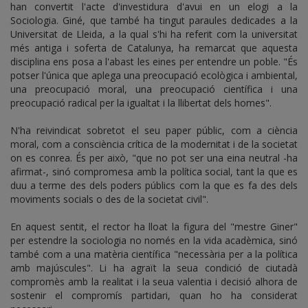
han convertit l'acte d'investidura d'avui en un elogi a la
Sociologia. Giné, que també ha tingut paraules dedicades a la
Universitat de Lleida, a la qual s'hi ha referit com la universitat
més antiga i soferta de Catalunya, ha remarcat que aquesta
disciplina ens posa a l'abast les eines per entendre un poble. "És
potser l'única que aplega una preocupació ecològica i ambiental,
una preocupació moral, una preocupació científica i una
preocupació radical per la igualtat i la llibertat dels homes".
N'ha reivindicat sobretot el seu paper públic, com a ciència
moral, com a consciència crítica de la modernitat i de la societat
on es conrea. És per això, "que no pot ser una eina neutral -ha
afirmat-, sinó compromesa amb la política social, tant la que es
duu a terme des dels poders públics com la que es fa des dels
moviments socials o des de la societat civil".
En aquest sentit, el rector ha lloat la figura del "mestre Giner"
per estendre la sociologia no només en la vida acadèmica, sinó
també com a una matèria científica "necessària per a la política
amb majúscules". Li ha agraït la seua condició de ciutadà
compromès amb la realitat i la seua valentia i decisió alhora de
sostenir el compromís partidari, quan ho ha considerat