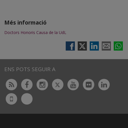
Més informació
Doctors Honoris Causa de la UdL
ENS POTS SEGUIR A
Twitter
Rss
Facebook
Instagram
Youtube
Flickr
Linked
Bluesky
UdL
App