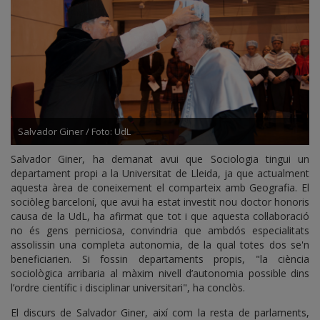
Salvador Giner / Foto: UdL
Salvador Giner, ha demanat avui que Sociologia tingui un
departament propi a la Universitat de Lleida, ja que actualment
aquesta àrea de coneixement el comparteix amb Geografia. El
sociòleg barceloní, que avui ha estat investit nou doctor honoris
causa de la UdL, ha afirmat que tot i que aquesta col·laboració
no és gens perniciosa, convindria que ambdós especialitats
assolissin una completa autonomia, de la qual totes dos se'n
beneficiarien. Si fossin departaments propis, "la ciència
sociològica arribaria al màxim nivell d’autonomia possible dins
l’ordre científic i disciplinar universitari", ha conclòs.
El discurs de Salvador Giner, així com la resta de parlaments,