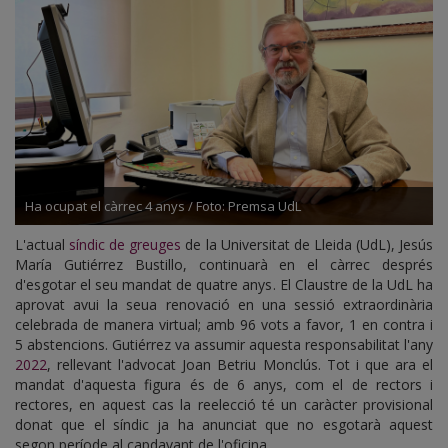
Ha ocupat el càrrec 4 anys / Foto: Premsa UdL
L'actual
síndic de greuges
de la Universitat de Lleida (UdL), Jesús
María Gutiérrez Bustillo, continuarà en el càrrec després
d'esgotar el seu mandat de quatre anys. El Claustre de la UdL ha
aprovat avui la seua renovació en una sessió extraordinària
celebrada de manera virtual; amb 96 vots a favor, 1 en contra i
5 abstencions. Gutiérrez va assumir aquesta responsabilitat l'any
2022
, rellevant l'advocat Joan Betriu Monclús. Tot i que ara el
mandat d'aquesta figura és de 6 anys, com el de rectors i
rectores, en aquest cas la reelecció té un caràcter provisional
donat que el síndic ja ha anunciat que no esgotarà aquest
segon període al capdavant de l'oficina.