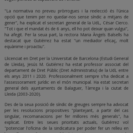
"La normativa no preveu pròrrogues i la reelecció és l'única
opció que tenim per no quedar-nos sense síndic a mitjans de
gener", ha explicat el secretari general de la UdL, César Cierco.
"Tot i que el mandat és de 6 anys, ell ho pot deixar quan vulgui",
ha afegit. Per la seua part, la rectora Maria Àngels Balsells ha
destacat que Gutiérrez ha estat "un mediador eficaç, molt
equànime i proactiu".
Llicenciat en Dret per la Universitat de Barcelona (Estudi General
de Lleida), Jesús M. Gutiérrez ha estat professor associat del
departament de Dret Públic (Dret Administratiu) de la UdL entre
els anys 2011 i 2020. Professionalment sempre s'ha dedicat a
l'assessorament jurídic en el món municipal. Ha estat secretari
general dels ajuntaments de Balaguer, Tàrrega i la ciutat de
Lleida (2003-2020).
Des de la seua posició de síndic de greuges sempre ha advocat
per les resolucions propositives "plantejant, a partir del cas
singular, recomanacions per fer millores més generals", ha
explicat. Entre les seues prioritats actuals, Gutiérrez vol
"potenciar l'oficina de la sindicatura per poder fer un relleu en