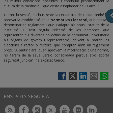
les millors condicions possibles" i continuar promocionant la
cultura de la mediació, "que costa d'implantar aquí i arreu".
Durant la sessió, el claustre de la Universitat de Lleida també ha
aprovat la modificació de la
Normativa Electoral
, que passa a
denominar-se reglament i que s'adapta als nous Estatuts de la
institució. El text regula l'elecció de les persones que
representen els diversos col·lectius de la comunitat universitària
als òrgans de govern i representació, deixant al marge les
eleccions a rector o rectora, que compten amb un reglament
propi. "A partir d'ara, quan aprovem la modificació d'una norma,
ho farem de la seua versió consolidada perquè això aporta
seguretat jurídica", ha explicat Cierco.
ENS POTS SEGUIR A
Twitter
Rss
Facebook
Instagram
Youtube
Flickr
Linked