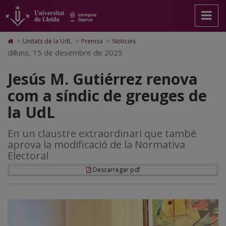
Jesús
Anar
Anar
Anar
Cerca
Accessibilitat.
a
al
al
Universitat
M.
la
contingut
Mapa
de
pàgina
principal
Web.
Lleida
Gutiérrez
Icono
>
Unitats de la UdL
>
Premsa
>
Noticies
principal.
de
Universitat
de
dilluns, 15 de desembre de 2025
renova
Universitat
la
de
Home
de
pàgina
Lleida
para
com
Jesús M. Gutiérrez renova
Lleida
ir
a
a
com a síndic de greuges de
la
página
síndic
la UdL
de
inicio
de
En un claustre extraordinari que també
greuges
aprova la modificació de la Normativa
de
Electoral
la
Descarregar pdf
UdL