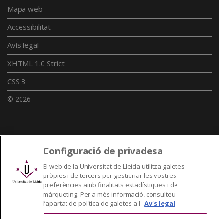
Mapa web
Accessibilitat
Avís legal
XHTML 1.0 Strict
CSS 3
© 2026
Enllaços UdL
Configuració de privadesa
Xarxes universitàries
El web de la Universitat de Lleida utilitza galetes
pròpies i de tercers per gestionar les vostres
preferències amb finalitats estadístiques i de
màrqueting. Per a més informació, consulteu
l’apartat de política de galetes a l'
Avís legal