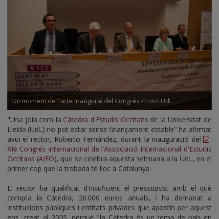
Un moment de l'acte inaugural del Congrés / Foto: UdL
"Una joia com la
Càtedra d'Estudis Occitans
de la Universitat de
Lleida (UdL) no pot estar sense finançament estable" ha afirmat
avui el rector, Roberto Fernández, durant la inauguració del
XIè Congrés internacional de l'Associació Internacional d'Estudis
Occitans (AIEO)
, que se celebra aquesta setmana a la UdL, en el
primer cop que la trobada té lloc a Catalunya.
El rector ha qualificat d'insuficient el pressupost amb el què
compta la Càtedra, 20.000 euros anuals, i ha demanat a
institucions públiques i entitats privades que apostin per aquest
ens, creat al 2005, perquè "la Càtedra és un tema de país en