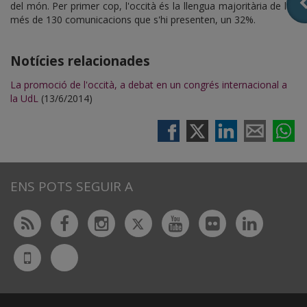
del món. Per primer cop, l'occità és la llengua majoritària de les
més de 130 comunicacions que s'hi presenten, un 32%.
Notícies relacionades
La promoció de l'occità, a debat en un congrés internacional a
la UdL
(13/6/2014)
ENS POTS SEGUIR A
Twitter
Rss
Facebook
Instagram
Youtube
Flickr
Linked
Bluesky
UdL
App