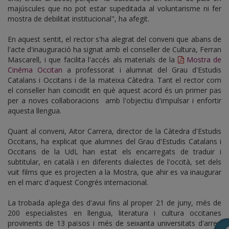
majúscules que no pot estar supeditada al voluntarisme ni fer
mostra de debilitat institucional", ha afegit.
En aquest sentit, el rector s'ha alegrat del conveni que abans de
l'acte d'inauguració ha signat amb el conseller de Cultura, Ferran
Mascarell, i que facilita l'accés als materials de la
Mostra de
Cinéma Occitan
a professorat i alumnat del Grau d'Estudis
Catalans i Occitans i de la mateixa Càtedra. Tant el rector com
el conseller han coincidit en què aquest acord és un primer pas
per a noves col·laboracions amb l'objectiu d'impulsar i enfortir
aquesta llengua.
Quant al conveni, Aitor Carrera, director de la Càtedra d'Estudis
Occitans, ha explicat que alumnes del Grau d'Estudis Catalans i
Occitans de la UdL han estat els encarregats de traduir i
subtitular, en català i en diferents dialectes de l'occità, set dels
vuit films que es projecten a la Mostra, que ahir es va inaugurar
en el marc d'aquest Congrés internacional.
La trobada aplega des d'avui fins al proper 21 de juny, més de
200 especialistes en llengua, literatura i cultura occitanes
provinents de 13 països i més de seixanta universitats d'arreu