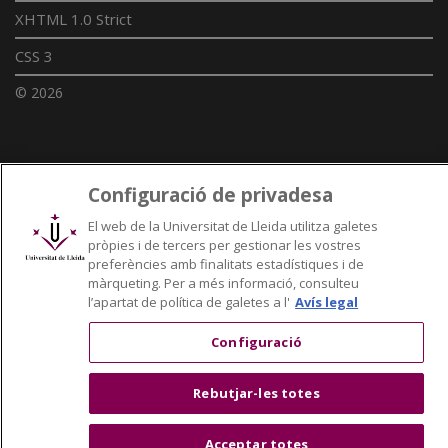
XHTML 1.0 Strict
CSS 3
© 2026
Enllaços UdL
Configuració de privadesa
Xarxes universitàries
El web de la Universitat de Lleida utilitza galetes
pròpies i de tercers per gestionar les vostres
preferències amb finalitats estadístiques i de
màrqueting. Per a més informació, consulteu
l’apartat de política de galetes a l'
Avís legal
Configuració
Rebutjar-les totes
Acceptar totes