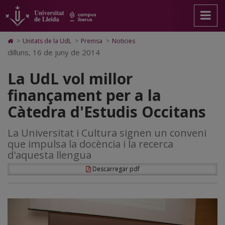
La
Anar
Anar
Anar
Cerca
Accessibilitat.
a
al
al
Universitat
UdL
la
contingut
Mapa
de
pàgina
principal
Web.
Lleida
vol
Icono
>
Unitats de la UdL
>
Premsa
>
Noticies
principal.
de
Universitat
de
dilluns, 16 de juny de 2014
millor
Universitat
la
de
Home
de
pàgina
Lleida
para
finançament
La UdL vol millor
Lleida
ir
a
per
finançament per a la
la
página
a
Càtedra d'Estudis Occitans
de
inicio
la
La Universitat i Cultura signen un conveni
Càtedra
que impulsa la docència i la recerca
d'Estudis
d'aquesta llengua
Occitans
Descarregar pdf