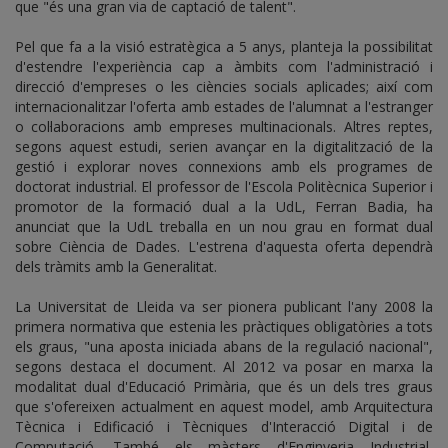
que "és una gran via de captació de talent".
Pel que fa a la visió estratègica a 5 anys, planteja la possibilitat
d'estendre l'experiència cap a àmbits com l'administració i
direcció d'empreses o les ciències socials aplicades; així com
internacionalitzar l'oferta amb estades de l'alumnat a l'estranger
o col·laboracions amb empreses multinacionals. Altres reptes,
segons aquest estudi, serien avançar en la digitalització de la
gestió i explorar noves connexions amb els programes de
doctorat industrial. El professor de l'Escola Politècnica Superior i
promotor de la formació dual a la UdL, Ferran Badia, ha
anunciat que la UdL treballa en un nou grau en format dual
sobre Ciència de Dades. L'estrena d'aquesta oferta dependrà
dels tràmits amb la Generalitat.
La Universitat de Lleida va ser pionera publicant l'any 2008 la
primera normativa que estenia les pràctiques obligatòries a tots
els graus, "una aposta iniciada abans de la regulació nacional",
segons destaca el document. Al 2012 va posar en marxa la
modalitat dual d'Educació Primària, que és un dels tres graus
que s'ofereixen actualment en aquest model, amb Arquitectura
Tècnica i Edificació i Tècniques d'Interacció Digital i de
Computació. També els màsters d'Enginyeria Industrial,