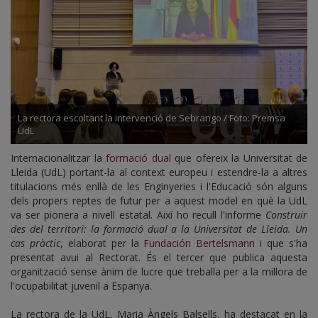
La rectora escoltant la intervenció de Sebrango / Foto: Premsa
UdL
Internacionalitzar la
formació dual
que ofereix la Universitat de
Lleida (UdL) portant-la al context europeu i estendre-la a altres
titulacions més enllà de les Enginyeries i l'Educació són alguns
dels propers reptes de futur per a aquest model en què la UdL
va ser pionera a nivell estatal. Així ho recull l'informe
Construir
des del territori: la formació dual a la Universitat de Lleida. Un
cas pràctic
, elaborat per la
Fundación Bertelsmann
i que s'ha
presentat avui al Rectorat. És el tercer que publica aquesta
organització sense ànim de lucre que treballa per a la millora de
l'ocupabilitat juvenil a Espanya.
La rectora de la UdL, Maria Àngels Balsells, ha destacat en la