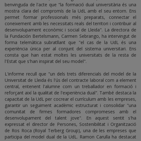
benvinguda de l'acte que "la formació dual universitària és una
mostra clara del compromís de la UdL amb el seu entorn. Ens
permet formar professionals més preparats, connectar el
coneixement amb les necessitats reals del territori i contribuir al
desenvolupament econòmic i social de Lleida". La directora de
la Fundación Bertelsmann, Carmen Sebrango, ha intervingut de
forma telemàtica subratllant que "el cas de la UdL és una
experiència única per al conjunt del sistema universitari. Ens
consta que han estat moltes les universitats de la resta de
l'Estat que s'han inspirat del seu model".
L'informe recull que "un dels trets diferencials del model de la
Universitat de Lleida és l'ús del contracte laboral com a element
central, entenent l'alumne com un treballador en formació i
reforçant així la qualitat de l'experiència dual". També destaca la
capacitat de la UdL per cocrear el currículum amb les empreses,
garantir un seguiment acadèmic estructurat i consolidar "una
comunitat de firmes formadores compromeses amb el
desenvolupament del talent jove". En aquest sentit s'ha
expressat el director de Persones, Sostenibilitat i Organització
de Ros Roca (Royal Terberg Group), una de les empreses que
participa del model dual de la UdL. Ramon Carulla ha destacat