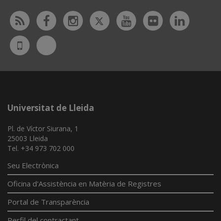
Twitter
Rss
Facebook
Instagram
Youtube
Flickr
Linked
Bluesky
UdL
App
Universitat de Lleida
Pl. de Víctor Siurana, 1
25003 Lleida
Tel. +34 973 702 000
Seu Electrònica
Oficina d'Assistència en Matèria de Registres
Portal de Transparència
Perfil del contractant