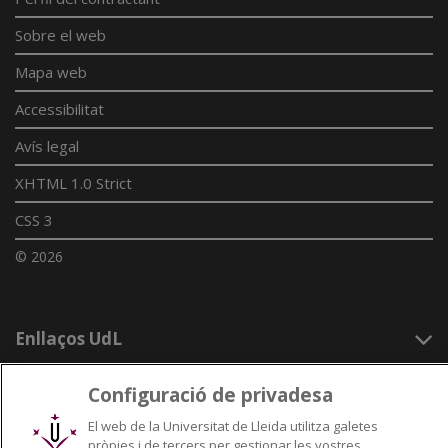
Sobre el web
Mapa web
Accessibilitat
Avís legal
XHTML 1.0 Strict
CSS 3
© 2026
Enllaços UdL
Xarxes universitàries
Configuració de privadesa
El web de la Universitat de Lleida utilitza galetes
pròpies i de tercers per gestionar les vostres