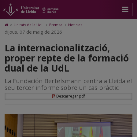
La
Anar
Anar
Anar
Cerca
Accessibilitat.
a
al
al
Universitat
internacionalització,
la
contingut
Mapa
de
pàgina
principal
Web.
Lleida
proper
Icono
>
Unitats de la UdL
>
Premsa
>
Noticies
principal.
de
Universitat
de
dijous, 07 de maig de 2026
repte
Universitat
la
de
Home
de
pàgina
Lleida
para
de
La internacionalització,
Lleida
ir
a
la
proper repte de la formació
la
página
formació
dual de la UdL
de
inicio
dual
La Fundación Bertelsmann centra a Lleida el
de
seu tercer informe sobre un cas pràctic
la
Descarregar pdf
UdL