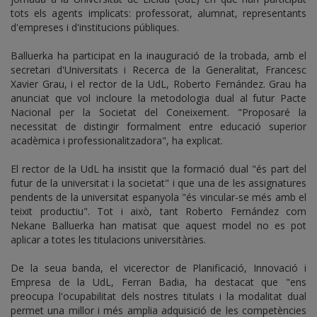
tots els agents implicats: professorat, alumnat, representants
d'empreses i d'institucions públiques.
Balluerka ha participat en la inauguració de la trobada, amb el
secretari d'Universitats i Recerca de la Generalitat, Francesc
Xavier Grau, i el rector de la UdL, Roberto Fernández. Grau ha
anunciat que vol incloure la metodologia dual al futur Pacte
Nacional per la Societat del Coneixement. "Proposaré la
necessitat de distingir formalment entre educació superior
acadèmica i professionalitzadora", ha explicat.
El rector de la UdL ha insistit que la formació dual "és part del
futur de la universitat i la societat" i que una de les assignatures
pendents de la universitat espanyola "és vincular-se més amb el
teixit productiu". Tot i això, tant Roberto Fernández com
Nekane Balluerka han matisat que aquest model no es pot
aplicar a totes les titulacions universitàries.
De la seua banda, el vicerector de Planificació, Innovació i
Empresa de la UdL, Ferran Badia, ha destacat que "ens
preocupa l'ocupabilitat dels nostres titulats i la modalitat dual
permet una millor i més amplia adquisició de les competències