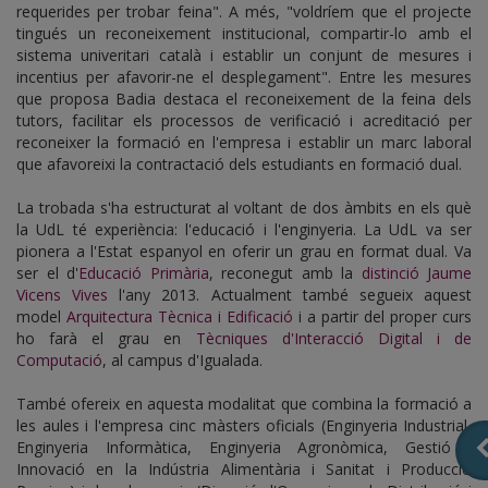
requerides per trobar feina". A més, "voldríem que el projecte
tingués un reconeixement institucional, compartir-lo amb el
sistema univeritari català i establir un conjunt de mesures i
incentius per afavorir-ne el desplegament". Entre les mesures
que proposa Badia destaca el reconeixement de la feina dels
tutors, facilitar els processos de verificació i acreditació per
reconeixer la formació en l'empresa i establir un marc laboral
que afavoreixi la contractació dels estudiants en formació dual.
La trobada s'ha estructurat al voltant de dos àmbits en els què
la UdL té experiència: l'educació i l'enginyeria. La UdL va ser
pionera a l'Estat espanyol en oferir un grau en format dual. Va
ser el d'
Educació Primària
, reconegut amb la
distinció Jaume
Vicens Vives
l'any 2013. Actualment també segueix aquest
model
Arquitectura Tècnica i Edificació
i a partir del proper curs
ho farà el grau en
Tècniques d'Interacció Digital i de
Computació
, al campus d'Igualada.
També ofereix en aquesta modalitat que combina la formació a
les aules i l'empresa cinc màsters oficials (Enginyeria Industrial,
Enginyeria Informàtica, Enginyeria Agronòmica, Gestió i
Innovació en la Indústria Alimentària i Sanitat i Producció