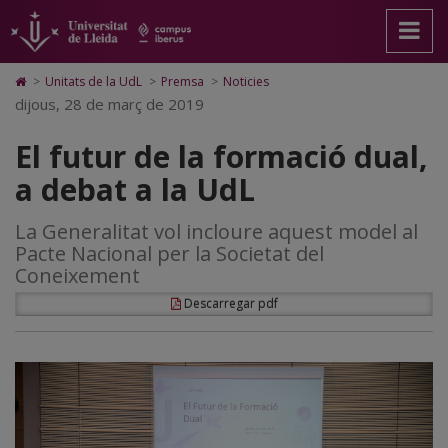
El
Anar
Anar
Anar
Cerca
Accessibilitat.
a
al
al
Universitat
futur
la
contingut
Mapa
de
pàgina
principal
Web.
Lleida
de
Icono
>
Unitats de la UdL
>
Premsa
>
Noticies
principal.
de
Universitat
de
dijous, 28 de març de 2019
la
Universitat
la
de
Home
de
pàgina
Lleida
para
formació
El futur de la formació dual,
Lleida
ir
a
dual,
a debat a la UdL
la
página
a
de
La Generalitat vol incloure aquest model al
inicio
debat
Pacte Nacional per la Societat del
a
Coneixement
la
Descarregar pdf
UdL