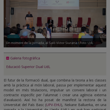
Un moment de la jornada, al Saló Víctor Siurana / Foto: UdL
Galeria fotogràfica
Educació Superior Dual UdL
El futur de la formació dual, que combina la teoria a les classes
amb la pràctica al món laboral, passa per implementar aquest
model en més titulacions, impulsar un conveni laboral i un
contracte específic per l'alumnat i crear una agència externa
d'avaluació. Així ho ha posat de manifest la rectora de la
Universitat del País Basc (
UPV-EHU
), Nekane Balluerka, en una
jornada a la Universitat de Lleida (UdL) en què han participat