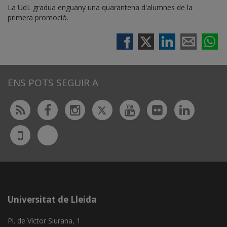
La UdL gradua enguany una quarantena d'alumnes de la
primera promoció.
ENS POTS SEGUIR A
Twitter
Rss
Facebook
Instagram
Youtube
Flickr
Linked
Bluesky
UdL
App
Universitat de Lleida
Pl. de Víctor Siurana, 1