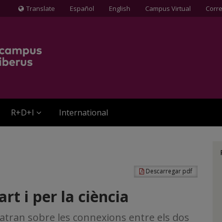
Translate
Español
English
Campus Virtual
Corr
Icona
de
Globus
terraqüi
R+D+I
International
Descarregar pdf
art i per la ciència
ebatran sobre les connexions entre els dos