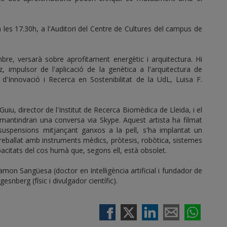
a les 17.30h, a l'Auditori del Centre de Cultures del campus de
bre, versarà sobre aprofitament energètic i arquitectura. Hi
ez, impulsor de l'aplicació de la genètica a l'arquitectura de
ic d'Innovació i Recerca en Sostenibilitat de la UdL, Luisa F.
uiu, director de l'Institut de Recerca Biomèdica de Lleida, i el
e mantindran una conversa via Skype. Aquest artista ha filmat
s suspensions mitjançant ganxos a la pell, s'ha implantat un
a treballat amb instruments mèdics, pròtesis, robòtica, sistemes
apacitats del cos humà que, segons ell, està obsolet.
mon Sangüesa (doctor en Intel·ligència artificial i fundador de
gesnberg (físic i divulgador científic).