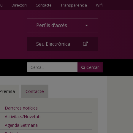
Contacte
eu
Directori
Contacte
Transparència
Wifi
Perfils d'accés
Seu Electrònica
Cercar
Premsa
Contacte
Darreres notícies
Activitats/Novetats
Agenda Setmanal