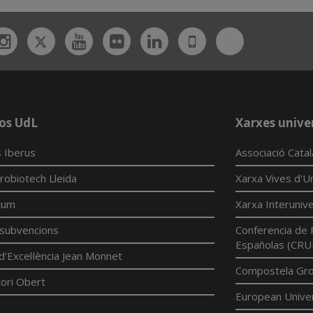
Twitter
Bluesky
ebook
Instagram
Youtube
Flickr
Linkedin
UdL
App
os UdL
Xarxes univer
 Iberus
Associació Cata
robiotech Lleida
Xarxa Vives d'Un
tum
Xarxa Interunive
í subvencions
Conferencia de 
Españolas (CRU
d'Excel·lència Jean Monnet
Compostela Grou
ori Obert
European Univer