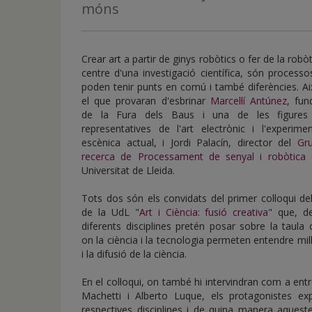
de
móns
inicio
Crear art a partir de ginys robòtics o fer de la robòt
centre d'una investigació científica, són process
poden tenir punts en comú i també diferències. A
el que provaran d'esbrinar
Marcel·lí Antúnez
, fun
de la Fura dels Baus i una de les figure
representatives de l'art electrònic i l'experime
escènica actual, i Jordi Palacín, director del
Gr
recerca de Processament de senyal i robòtica
d
Universitat de Lleida.
Tots dos són els convidats del primer col·loqui de
de la UdL "
Art i Ciència: fusió creativa
" que, d
diferents disciplines pretén posar sobre la taula
on la ciència i la tecnologia permeten entendre mill
i la difusió de la ciència.
En el col·loqui, on també hi intervindran com a entr
Machetti i Alberto Luque, els protagonistes e
respectives disciplines i de quina manera aque