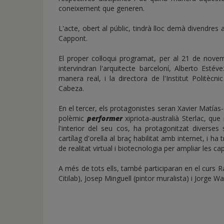
coneixement que generen.
L'acte, obert al públic, tindrà lloc demà divendres 
Cappont.
El proper col·loqui programat, per al 21 de novem
intervindran l'arquitecte barceloní, Alberto Estév
manera real, i la directora de l'Institut Politècn
Cabeza.
En el tercer, els protagonistes seran Xavier Matías-G
polèmic
performer
xipriota-australià Sterlac, qu
l'interior del seu cos, ha protagonitzat diverse
cartílag d'orella al braç habilitat amb internet, i h
de realitat virtual i biotecnologia per ampliar les c
A més de tots ells, també participaran en el curs Ra
Citilab), Josep Minguell (pintor muralista) i Jorge Wa