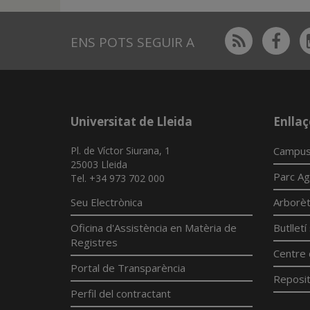
Rss
Fac
ENS POTS SEGUIR A
Universitat de Lleida
Enllaç
Pl. de Víctor Siurana, 1
Campus
25003 Lleida
Parc Ag
Tel. +34 973 702 000
Seu Electrònica
Arborè
Oficina d'Assistència en Matèria de
Butllet
Registres
Centre 
Portal de Transparència
Reposit
Perfil del contractant