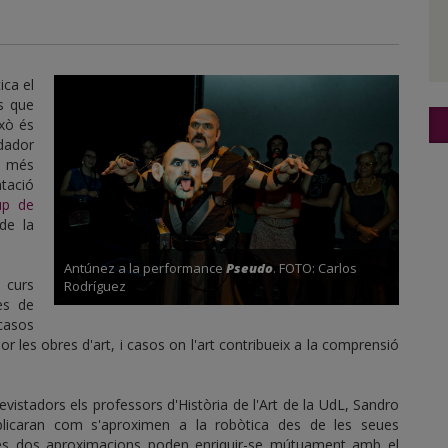
ica el
os que
ixò és
dador
s més
ntació
up de
e la
Antúnez a la performance
Pseudo
. FOTO: Carlos
l curs
Rodríguez
es de
 casos
or les obres d'art, i casos on l'art contribueix a la comprensió
evistadors els professors d'Història de l'Art de la UdL, Sandro
xplicaran com s'aproximen a la robòtica des de les seues
stes dos aproximacions poden enriquir-se mútuament amb el