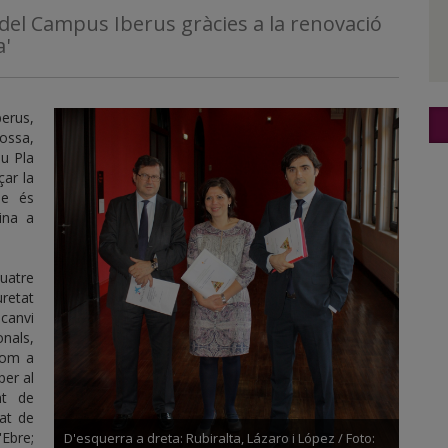
 del Campus Iberus gràcies a la renovació
a'
erus,
ossa,
eu Pla
çar la
ue és
ina a
uatre
retat
 canvi
onals,
 com a
per al
nt de
tat de
Ebre;
D'esquerra a dreta: Rubiralta, Lázaro i López / Foto: