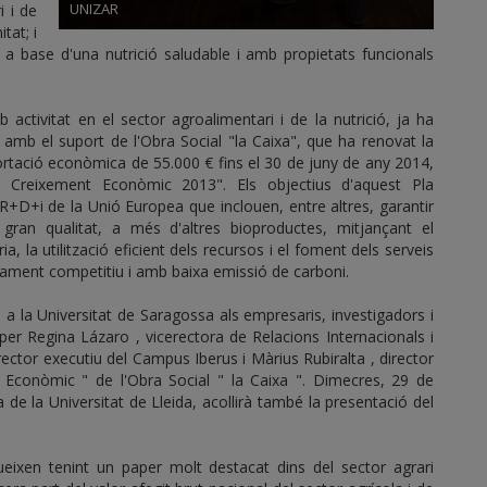
UNIZAR
i i de
tat; i
m a base d'una nutrició saludable i amb propietats funcionals
ctivitat en el sector agroalimentari i de la nutrició, ja ha
b el suport de l'Obra Social "la Caixa", que ha renovat la
ortació econòmica de 55.000 € fins el 30 de juny de any 2014,
i Creixement Econòmic 2013". Els objectius d'aquest Pla
'R+D+i de la Unió Europea que inclouen, entre altres, garantir
gran qualitat, a més d'altres bioproductes, mitjançant el
la utilització eficient dels recursos i el foment dels serveis
nament competitiu i amb baixa emissió de carboni.
i a la Universitat de Saragossa als empresaris, investigadors i
per Regina Lázaro , vicerectora de Relacions Internacionals i
ctor executiu del Campus Iberus i Màrius Rubiralta , director
 Econòmic " de l'Obra Social " la Caixa ". Dimecres, 29 de
 de la Universitat de Lleida, acollirà també la presentació del
gueixen tenint un paper molt destacat dins del sector agrari