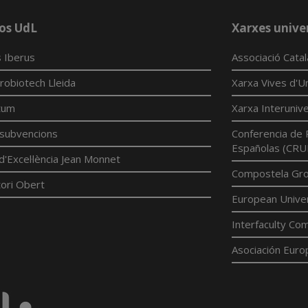
os UdL
Xarxes univer
 Iberus
Associació Cata
robiotech Lleida
Xarxa Vives d'Un
tum
Xarxa Interunive
í subvencions
Conferencia de 
Españolas (CRU
d'Excel·lència Jean Monnet
Compostela Grou
ori Obert
European Univer
Interfaculty Com
Asociación Euro