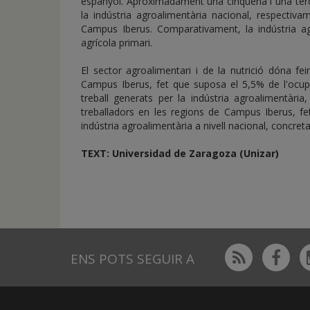
espanyol. Aproximadament una cinquena i una tercer
la indústria agroalimentària nacional, respectivame
Campus Iberus. Comparativament, la indústria ag
agrícola primari.
El sector agroalimentari i de la nutrició dóna 
Campus Iberus, fet que suposa el 5,5% de l'ocupac
treball generats per la indústria agroalimentàr
treballadors en les regions de Campus Iberus, fe
indústria agroalimentària a nivell nacional, concret
TEXT: Universidad de Zaragoza (Unizar)
Rss
Fac
ENS POTS SEGUIR A