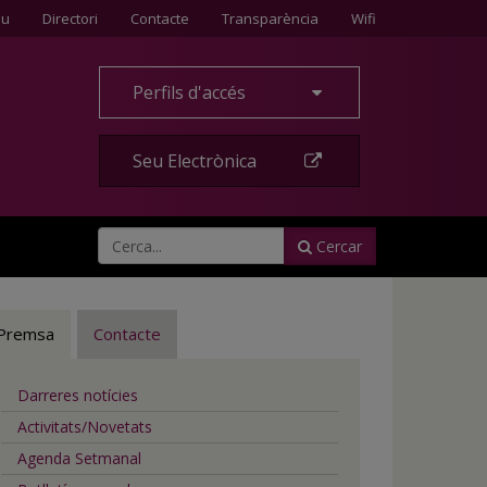
Contacte
eu
Directori
Contacte
Transparència
Wifi
Perfils d'accés
Seu Electrònica
Cercar
Premsa
Contacte
Darreres notícies
Activitats/Novetats
Agenda Setmanal