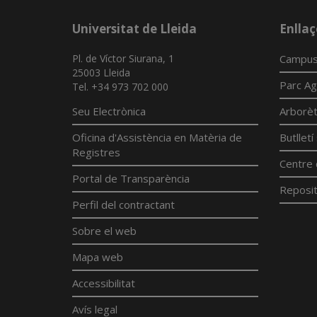
Universitat de Lleida
Enllaç
Pl. de Víctor Siurana, 1
Campus
25003 Lleida
Parc Ag
Tel. +34 973 702 000
Seu Electrònica
Arborè
Oficina d'Assistència en Matèria de
Butllet
Registres
Centre 
Portal de Transparència
Reposit
Perfil del contractant
Sobre el web
Mapa web
Accessibilitat
Avís legal