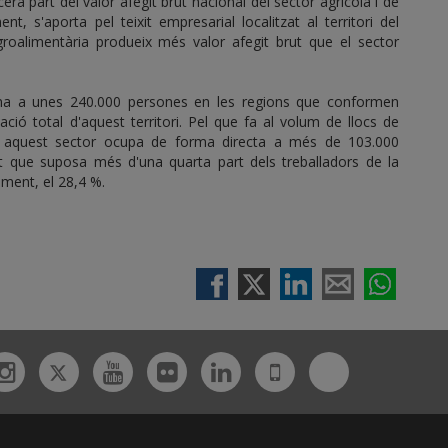
a part del valor afegit brut nacional del sector agrícola i de
nt, s'aporta pel teixit empresarial localitzat al territori del
roalimentària produeix més valor afegit brut que el sector
feina a unes 240.000 persones en les regions que conformen
ió total d'aquest territori. Pel que fa al volum de llocs de
ia, aquest sector ocupa de forma directa a més de 103.000
t que suposa més d'una quarta part dels treballadors de la
ament, el 28,4 %.
Twitter
Bluesky
ebook
Instagram
Youtube
Flickr
Linkedin
UdL
App