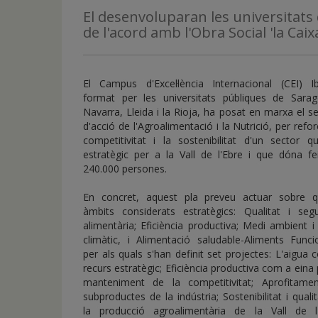
de
El desenvoluparan les universitats
inicio
de l'acord amb l'Obra Social 'la Caix
El Campus d'Excel·lència Internacional (CEI) Ib
format per les universitats públiques de Sarag
Navarra, Lleida i la Rioja, ha posat en marxa el s
d'acció de l'Agroalimentació i la Nutrició, per refor
competitivitat i la sostenibilitat d'un sector q
estratègic per a la Vall de l'Ebre i que dóna fe
240.000 persones.
En concret, aquest pla preveu actuar sobre q
àmbits considerats estratègics: Qualitat i segu
alimentària; Eficiència productiva; Medi ambient i
climàtic, i Alimentació saludable-Aliments Funci
per als quals s'han definit set projectes: L'aigua
recurs estratègic; Eficiència productiva com a eina 
manteniment de la competitivitat; Aprofitame
subproductes de la indústria; Sostenibilitat i quali
la producció agroalimentària de la Vall de l'