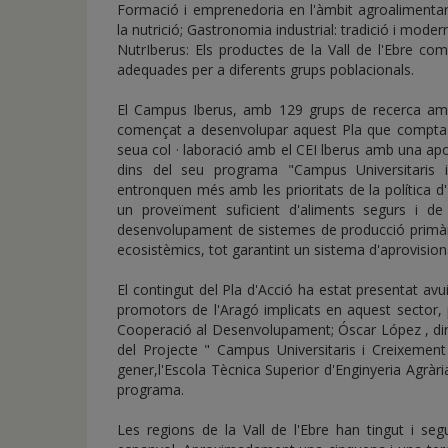
Formació i emprenedoria en l'àmbit agroalimentar
la nutrició; Gastronomia industrial: tradició i moderni
NutrIberus: Els productes de la Vall de l'Ebre co
adequades per a diferents grups poblacionals.
El Campus Iberus, amb 129 grups de recerca amb a
començat a desenvolupar aquest Pla que compta am
seua col · laboració amb el CEI lberus amb una ap
dins del seu programa "Campus Universitaris 
entronquen més amb les prioritats de la política d
un proveïment suficient d'aliments segurs i de 
desenvolupament de sistemes de producció primària, 
ecosistèmics, tot garantint un sistema d'aprovisio
El contingut del Pla d'Acció ha estat presentat avu
promotors de l'Aragó implicats en aquest sector, 
Cooperació al Desenvolupament; Óscar López , dire
del Projecte " Campus Universitaris i Creixement
gener,l'Escola Tècnica Superior d'Enginyeria Agrària
programa.
Les regions de la Vall de l'Ebre han tingut i se