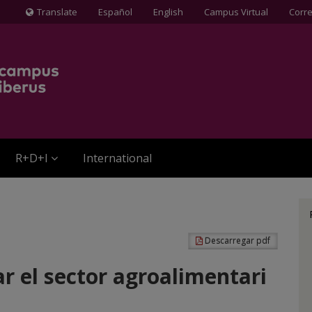
Translate
Español
English
Campus Virtual
Corr
Icona
de
Globus
terraqüi
R+D+I
International
Descarregar pdf
ar el sector agroalimentari