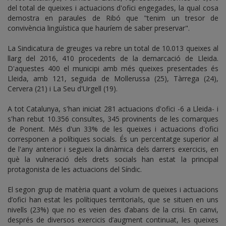
del total de queixes i actuacions d'ofici engegades, la qual cosa
demostra en paraules de Ribó que "tenim un tresor de
convivència lingüística que hauríem de saber preservar".
La Sindicatura de greuges va rebre un total de 10.013 queixes al
llarg del 2016, 410 procedents de la demarcació de Lleida.
D'aquestes 400 el municipi amb més queixes presentades és
Lleida, amb 121, seguida de Mollerussa (25), Tàrrega (24),
Cervera (21) i La Seu d'Urgell (19).
A tot Catalunya, s'han iniciat 281 actuacions d'ofici -6 a Lleida- i
s'han rebut 10.356 consultes, 345 provinents de les comarques
de Ponent. Més d'un 33% de les queixes i actuacions d'ofici
corresponen a polítiques socials. És un percentatge superior al
de l'any anterior i segueix la dinàmica dels darrers exercicis, en
què la vulneració dels drets socials han estat la principal
protagonista de les actuacions del Síndic.
El segon grup de matèria quant a volum de queixes i actuacions
d’ofici han estat les polítiques territorials, que se situen en uns
nivells (23%) que no es veien des d’abans de la crisi. En canvi,
després de diversos exercicis d’augment continuat, les queixes