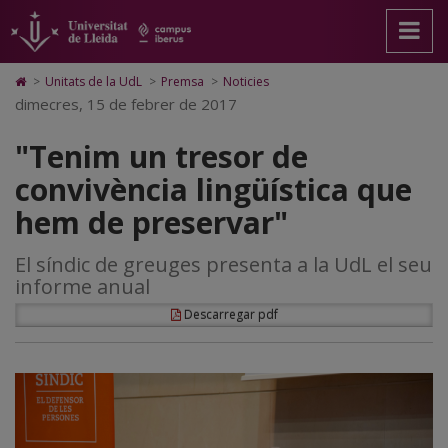
"Tenim
Anar
Anar
Anar
Cerca
Accessibilitat.
a
al
al
Universitat
un
la
contingut
Mapa
de
pàgina
principal
Web.
Lleida
tresor
Icono
>
Unitats de la UdL
>
Premsa
>
Noticies
principal.
de
Universitat
de
dimecres, 15 de febrer de 2017
de
Universitat
la
de
Home
de
pàgina
Lleida
para
convivència
"Tenim un tresor de
Lleida
ir
a
lingüística
convivència lingüística que
la
página
que
hem de preservar"
de
inicio
hem
El síndic de greuges presenta a la UdL el seu
de
informe anual
preservar"
Descarregar pdf