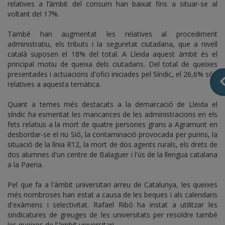
relatives a l’àmbit del consum han baixat fins a situar-se al
voltant del 17%.
També han augmentat les relatives al procediment
administratiu, els tributs i la seguretat ciutadana, que a nivell
català suposen el 18% del total. A Lleida aquest àmbit és el
principal motiu de queixa dels ciutadans. Del total de queixes
presentades i actuacions d'ofici iniciades pel Síndic, el 26,6% són
relatives a aquesta temàtica.
Quant a temes més destacats a la demarcació de Lleida el
síndic ha esmentat les mancances de les administracions en els
fets relatius a la mort de quatre persones grans a Agramunt en
desbordar-se el riu Sió, la contaminació provocada per purins, la
situació de la línia R12, la mort de dos agents rurals, els drets de
dos alumnes d'un centre de Balaguer i l'ús de la llengua catalana
a la Paeria.
Pel que fa a l'àmbit universitari arreu de Catalunya, les queixes
més nombroses han estat a causa de les beques i als calendaris
d'exàmens i selectivitat. Rafael Ribó ha instat a utilitzar les
sindicatures de greuges de les universitats per resoldre també
les queixes de l'àmbit universitari.