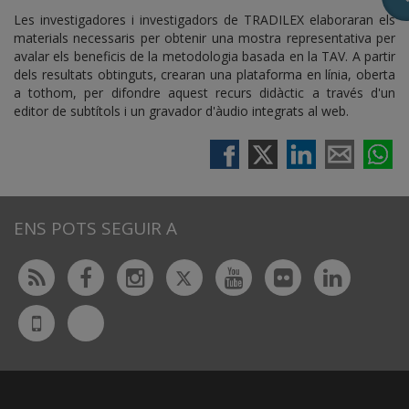
Les investigadores i investigadors de TRADILEX elaboraran els
materials necessaris per obtenir una mostra representativa per
avalar els beneficis de la metodologia basada en la TAV. A partir
dels resultats obtinguts, crearan una plataforma en línia, oberta
a tothom, per difondre aquest recurs didàctic a través d'un
editor de subtítols i un gravador d'àudio integrats al web.
ENS POTS SEGUIR A
Twitter
Rss
Facebook
Instagram
Youtube
Flickr
Linked
Bluesky
UdL
App