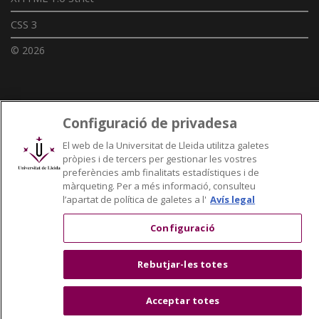
CSS 3
© 2026
Enllaços UdL
Configuració de privadesa
Xarxes universitàries
El web de la Universitat de Lleida utilitza galetes
pròpies i de tercers per gestionar les vostres
preferències amb finalitats estadístiques i de
màrqueting. Per a més informació, consulteu
l’apartat de política de galetes a l'
Avís legal
Configuració
Rebutjar-les totes
Acceptar totes