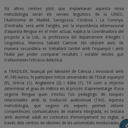
Els altres centres pilot que implantaran aquesta nova
metodologia seran els serveis lingüístics de la UNED,
l'Autònoma de Madrid, Saragossa, Còrdova i La Corunya.
D'entrada, serà amb l'anglès, per la importància internacional
d'aquesta llengua en el món actual, explica la coordinadora del
projecte a la UdL, la professora del departament d'Anglès i
Lingüística, Mariona Sabaté Carrové. No obstant això, de
manera secundària es treballarà també amb l'espanyol i amb
l'italià per poder comparar resultats i establir vincles que
n'afavoreixin l'eficàcia didàctica.
A TRADILEX, finançat pel Ministeri de Ciència i Innovació amb
41.745 euros, hi participen tretze universitats de l'Estat espanyol
(9), Grècia (1), Anglaterra (2) i Itàlia (1). Té com a objectiu
determinar el grau de millora en el procés d'aprenentatge d'una
segona llengua quan s'inclou l'ús pedagògic de tasques
relacionades amb la traducció audiovisual (TAV). Aquesta
metodologia, que segons els experts permet obtenir
competències comunicatives de manera integrada, es testarà
amb alumnat adult en contextos d'ensenyament no reglat, a
través dels centres de idiomes de les universitats involucrades.