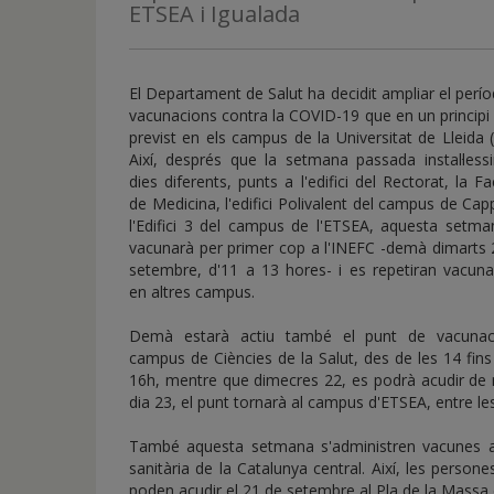
de
ETSEA i Igualada
inicio
El Departament de Salut ha decidit ampliar el perí
vacunacions contra la COVID-19 que en un principi
previst en els campus de la Universitat de Lleida 
Així, després que la setmana passada instal·less
dies diferents, punts a l'edifici del Rectorat, la Fa
de Medicina, l'edifici Polivalent del campus de Cap
l'Edifici 3 del campus de l'ETSEA, aquesta setma
vacunarà per primer cop a l'INEFC -demà dimarts 
setembre, d'11 a 13 hores- i es repetiran vacuna
en altres campus.
Demà estarà actiu també el punt de vacunac
campus de Ciències de la Salut, des de les 14 fins
16h, mentre que dimecres 22, es podrà acudir de n
dia 23, el punt tornarà al campus d'ETSEA, entre les
També aquesta setmana s'administren vacunes al
sanitària de la Catalunya central. Així, les perso
poden acudir el 21 de setembre al Pla de la Massa en