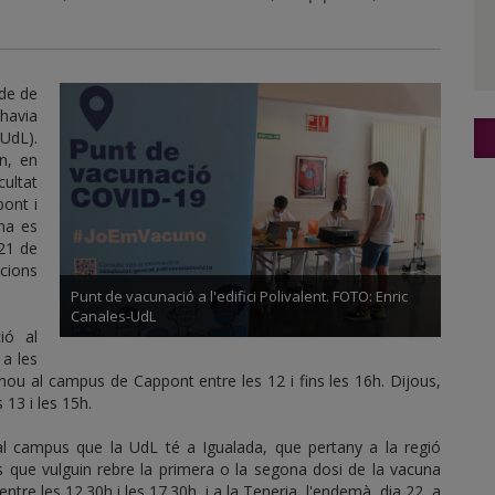
ode de
 havia
(UdL).
in, en
cultat
pont i
na es
21 de
cions
Punt de vacunació a l'edifici Polivalent. FOTO: Enric
Canales-UdL
ió al
 a les
ou al campus de Cappont entre les 12 i fins les 16h. Dijous,
 13 i les 15h.
 campus que la UdL té a Igualada, que pertany a la regió
nes que vulguin rebre la primera o la segona dosi de la vacuna
tre les 12.30h i les 17.30h, i a la Teneria, l'endemà, dia 22, a