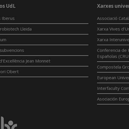
os UdL
Xarxes univer
 Iberus
Associació Cata
robiotech Lleida
Xarxa Vives d'Un
tum
Xarxa Interunive
í subvencions
Conferencia de 
Españolas (CRU
d'Excel·lència Jean Monnet
Compostela Grou
ori Obert
European Univer
Interfaculty Com
Asociación Euro