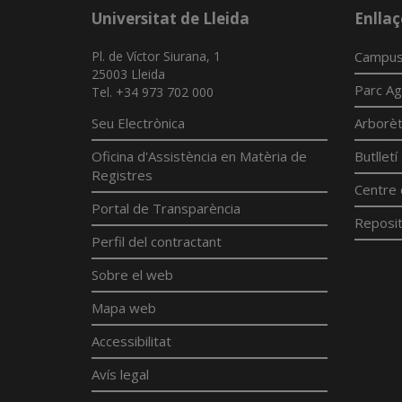
Universitat de Lleida
Enllaç
Pl. de Víctor Siurana, 1
Campus
25003 Lleida
Parc Ag
Tel. +34 973 702 000
Seu Electrònica
Arborè
Oficina d'Assistència en Matèria de
Butllet
Registres
Centre 
Portal de Transparència
Reposit
Perfil del contractant
Sobre el web
Mapa web
Accessibilitat
Avís legal