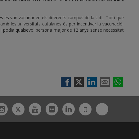
s es van vacunar en els diferents campus de la UdL. Tot i que
ó amb les universitats catalanes és per incentivar la vacunació,
ot i podia qualsevol persona major de 12 anys sense necessitat
Twitter
Bluesky
ebook
Instagram
Youtube
Flickr
Linkedin
UdL
App