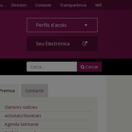
Contacte
eu
Directori
Contacte
Transparència
Wifi
Perfils d'accés
Seu Electrònica
Cercar
Premsa
Contacte
Darreres notícies
Activitats/Novetats
Agenda Setmanal