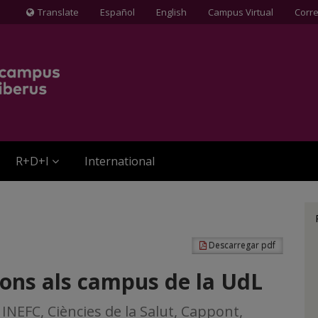
Translate
Español
English
Campus Virtual
Corr
Icona
de
Globus
terraqüi
R+D+I
International
Descarregar pdf
ions als campus de la UdL
NEFC, Ciències de la Salut, Cappont,