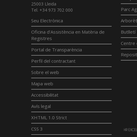
25003 Lleida
Parc Ag
Tel. +34 973 702 000
Seu Electrònica
Arborè
Oficina d'Assistència en Matèria de
Butllet
Registres
Centre 
Portal de Transparència
Reposit
Perfil del contractant
Sobre el web
Mapa web
Accessibilitat
Avís legal
XHTML 1.0 Strict
CSS 3