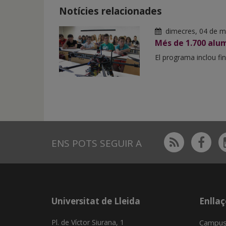
Notícies relacionades
dimecres, 04 de m
Més de 1.700 alum
El programa inclou fin
Rss
Fac
ENS POTS SEGUIR A
Universitat de Lleida
Enllaç
Pl. de Víctor Siurana, 1
Campus