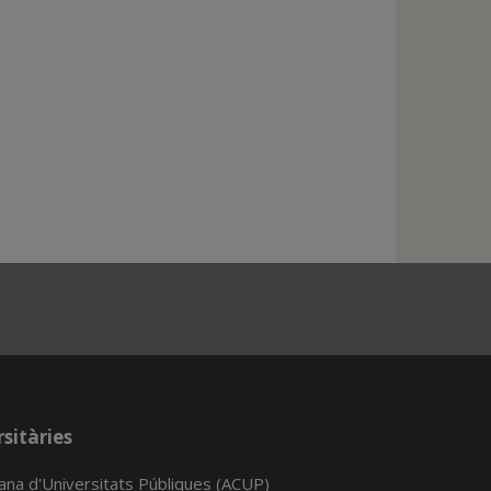
sitàries
lana d'Universitats Públiques (ACUP)