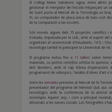
El Col·legi Mater Salvatoris signa, entre altres 
gestionar el menjador de l'escola mitjançant un s
de Suert porta al Mercat de la Tecnologia un braç
Pi, un computador de placa única de baix cost dis
de la computació a las escoles.
Són només alguns dels 75 projectes científics i
trobada, impulsada per la UdL, amb el suport del
organitzen el vicerectorat d'Estudiants, l'ICE i l'
tecnologia també hi participen la Universitat de Vic 
El programa inclou fins a
11 tallers
sobre temes 
materials,
La policia científica utilitza la química
, 
dels Bombers
, amb el cap d'àrea d'operacions
programació de videojocs, l'anàlisi d'obres d'art o 
Entre les
xerrades
previstes al Mercat de la Tecnolo
presentador del programa de televisió
Què, qui, c
tecnològics amb la conferència
De la destral de
tecnologia
. Aquest any, i com a principal noveta
aficionats a les xarxes socials. Les fotografies s'