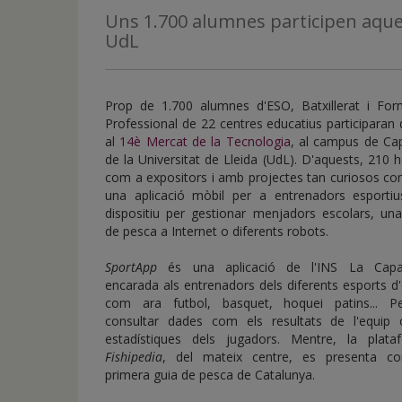
de
Tecnologia
Uns 1.700 alumnes participen aques
inicio
UdL
Prop de 1.700 alumnes d'ESO, Batxillerat i For
Professional de 22 centres educatius participara
al
14è Mercat de la Tecnologia
, al campus de Ca
de la Universitat de Lleida (UdL). D'aquests, 210 
com a expositors i amb projectes tan curiosos co
una aplicació mòbil per a entrenadors esportiu
dispositiu per gestionar menjadors escolars, una
de pesca a Internet o diferents robots.
SportApp
és una aplicació de l'INS La Capar
encarada als entrenadors dels diferents esports d
com ara futbol, basquet, hoquei patins... P
consultar dades com els resultats de l'equip 
estadístiques dels jugadors. Mentre, la plata
Fishipedia
, del mateix centre, es presenta c
primera guia de pesca de Catalunya.