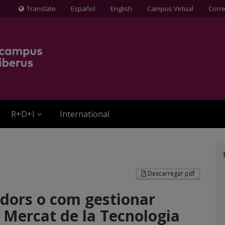
Translate
Español
English
Campus Virtual
Corr
Icona
de
Globus
terraqüi
R+D+I
International
Descarregar pdf
dors o com gestionar
 Mercat de la Tecnologia