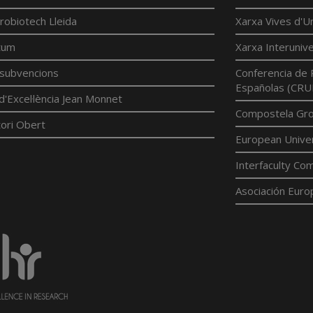
robiotech Lleida
Xarxa Vives d'Un
tum
Xarxa Interunive
í subvencions
Conferencia de 
Españolas (CRU
d'Excel·lència Jean Monnet
Compostela Grou
ori Obert
European Univer
Interfaculty Com
Asociación Euro