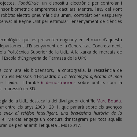
projectes,
FoodCircle
, un dispositiu electrònic per controlar i
ensor biomètric d'empremtes dactilars. Mentre, l'INS del Pont
 robòtic electro-pneumàtic d'alumini, controlat per RaspBerry
senyat al Regne Unit per estimular l'ensenyament de ciències
 tecnològics que es presenten enguany en el marc d'aquesta
 departament d'Ensenyament de la Generalitat. Concretament,
Escola Politècnica Superior de la UdL. A la xarxa de mercats de
i l'Escola d'Enginyeria de Terrassa de la UPC.
com ara els biosensors, la criptografia, la resistència de
amb els Mossos d'Esquadra; o
La tecnologia aplicada al món
 de Lleida. I també
6 demostracions
sobre àmbits com la
la impressió en 3D.
gia de la UdL, destaca la del divulgador científic
Marc Boada
,
om
entre els anys 2008 i 2011, que parlarà sobre els avenços
 sílex al telèfon intel·ligent, una brevíssima història de la
t, el Mercat engega un concurs d'Instagram per tots aquells
hauran de penjar amb l'etiqueta #MdT2017.