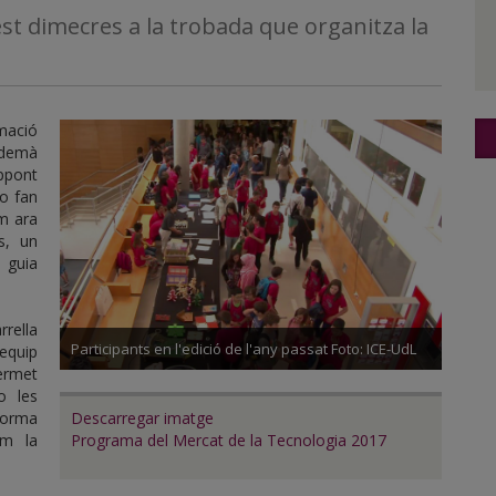
t dimecres a la trobada que organitza la
mació
n demà
ppont
ho fan
m ara
s, un
 guia
rella
Participants en l'edició de l'any passat Foto: ICE-UdL
'equip
ermet
o les
Descarregar imatge
forma
Programa del Mercat de la Tecnologia 2017
om la