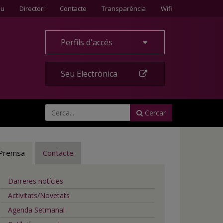
Contacte
eu
Directori
Contacte
Transparència
Wifi
Perfils d'accés
Seu Electrònica
Cercar
Premsa
Contacte
Darreres notícies
Activitats/Novetats
Agenda Setmanal