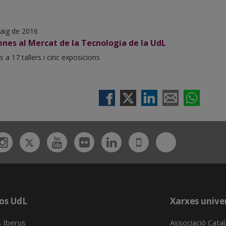
aig de 2016
nes al Mercat de la Tecnologia de la UdL
s a 17 tallers i cinc exposicions
Twitter
Bluesky
ebook
Instagram
Youtube
Flickr
Linkedin
UdL
App
os UdL
Xarxes univer
 Iberus
Associació Cata