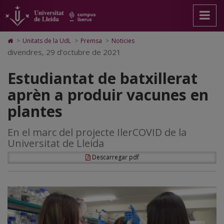
Estudiantat
Anar
Anar
Anar
Cerca
Accessibilitat.
a
al
al
Universitat
de
la
contingut
Mapa
de
pàgina
principal
Web.
Lleida
batxillerat
Icono
>
Unitats de la UdL
>
Premsa
>
Noticies
principal.
de
Universitat
de
divendres, 29 d’octubre de 2021
aprèn
Universitat
la
de
Home
de
pàgina
Lleida
para
a
Estudiantat de batxillerat
Lleida
ir
a
produir
aprèn a produir vacunes en
la
página
vacunes
plantes
de
inicio
en
En el marc del projecte IlerCOVID de la
plantes
Universitat de Lleida
Descarregar pdf