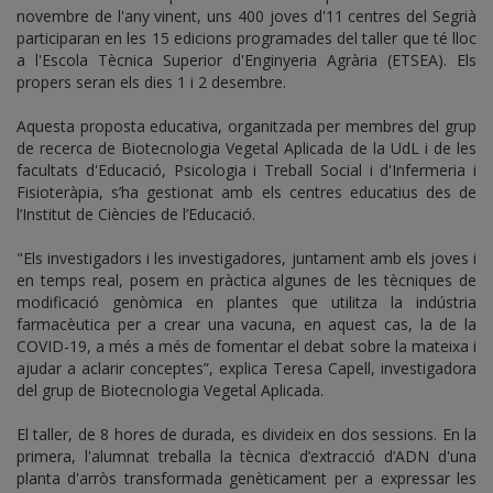
novembre de l'any vinent, uns 400 joves d'11 centres del Segrià
participaran en les 15 edicions programades del taller que té lloc
a l'Escola Tècnica Superior d'Enginyeria Agrària (ETSEA). Els
propers seran els dies 1 i 2 desembre.
Aquesta proposta educativa, organitzada per membres del grup
de recerca de Biotecnologia Vegetal Aplicada de la UdL i de les
facultats d'Educació, Psicologia i Treball Social i d'Infermeria i
Fisioteràpia, s’ha gestionat amb els centres educatius des de
l’Institut de Ciències de l’Educació.
"Els investigadors i les investigadores, juntament amb els joves i
en temps real, posem en pràctica algunes de les tècniques de
modificació genòmica en plantes que utilitza la indústria
farmacèutica per a crear una vacuna, en aquest cas, la de la
COVID-19, a més a més de fomentar el debat sobre la mateixa i
ajudar a aclarir conceptes”, explica Teresa Capell, investigadora
del grup de Biotecnologia Vegetal Aplicada.
El taller, de 8 hores de durada, es divideix en dos sessions. En la
primera, l'alumnat treballa la tècnica d’extracció d’ADN d'una
planta d'arròs transformada genèticament per a expressar les