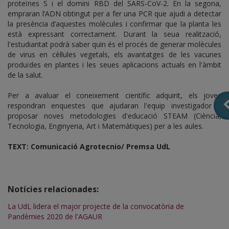
proteïnes S i el domini RBD del SARS-CoV-2. En la segona,
empraran l’ADN obtingut per a fer una PCR que ajudi a detectar
la presència d’aquestes molècules i confirmar que la planta les
està expressant correctament. Durant la seua realització,
l'estudiantat podrà saber quin és el procés de generar molècules
de virus en cèl·lules vegetals, els avantatges de les vacunes
produïdes en plantes i les seues aplicacions actuals en l'àmbit
de la salut.
Per a avaluar el coneixement científic adquirit, els joves
respondran enquestes que ajudaran l'equip investigador a
proposar noves metodologies d'educació STEAM (Ciència,
Tecnologia, Enginyeria, Art i Matemàtiques) per a les aules.
TEXT: Comunicació Agrotecnio/ Premsa UdL
Notícies relacionades:
La UdL lidera el major projecte de la convocatòria de
Pandèmies 2020 de l'AGAUR