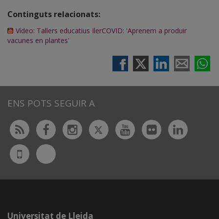
Continguts relacionats:
Vídeo: Tallers educatius IlerCOVID: 'Aprenem a produir
vacunes en plantes'
ENS POTS SEGUIR A
Twitter
Rss
Facebook
Instagram
Youtube
Flickr
Linked
Bluesky
UdL
App
Universitat de Lleida