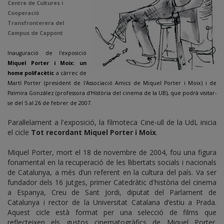
Centre de Cultures i
Cooperació
Transfronterera del
Campus de Cappont
Inauguració de l'exposició
Miquel Porter i Moix: un
home polifacètic
a càrrec de
Martí Porter (president de l'Associació Amics de Miquel Porter i Moix) i de
Palmira González (professora d'Història del cinema de la UB), que podrà visitar-
se del 5 al 26 de febrer de 2007.
Paral·lelament a l'exposició, la filmoteca Cine-ull de la UdL inicia
el cicle
Tot recordant Miquel Porter i Moix
.
Miquel Porter, mort el 18 de novembre de 2004, fou una figura
fonamental en la recuperació de les llibertats socials i nacionals
de Catalunya, a més d’un referent en la cultura del país. Va ser
fundador dels 16 jutges, primer Catedràtic d'història del cinema
a Espanya, Creu de Sant Jordi, diputat del Parlament de
Catalunya i rector de la Universitat Catalana d’estiu a Prada.
Aquest cicle està format per una selecció de films que
reflecteixen els gustos cinematogràfics de Miquel Porter.