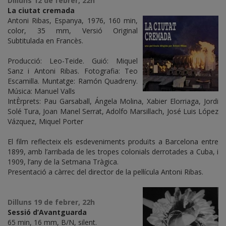
Dilluns 12 de febrer, 22h
La ciutat cremada
Antoni Ribas, Espanya, 1976, 160 min,
color, 35 mm, Versió Original
Subtitulada en Francès.
Producció: Leo-Teide. Guió: Miquel
Sanz i Antoni Ribas. Fotografia: Teo
Escamilla. Muntatge: Ramón Quadreny.
Música: Manuel Valls
IntÈrprets: Pau Garsaball, Ángela Molina, Xabier Elorriaga, Jordi
Solé Tura, Joan Manel Serrat, Adolfo Marsillach, José Luis López
Vázquez, Miquel Porter
El film reflecteix els esdeveniments produïts a Barcelona entre
1899, amb l’arribada de les tropes colonials derrotades a Cuba, i
1909, l’any de la Setmana Tràgica.
Presentació a càrrec del director de la pel·lícula Antoni Ribas.
Dilluns 19 de febrer, 22h
Sessió d’Avantguarda
65 min, 16 mm, B/N, silent.