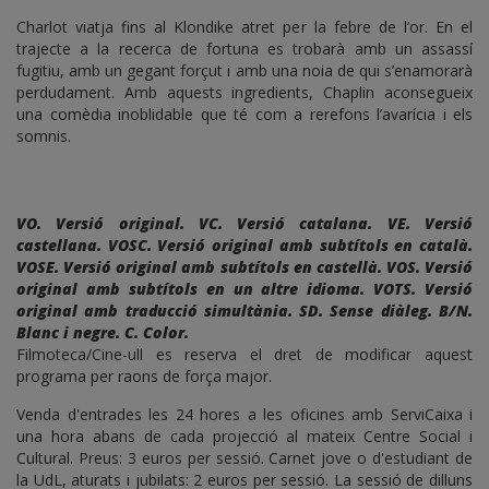
Charlot viatja fins al Klondike atret per la febre de l’or. En el
trajecte a la recerca de fortuna es trobarà amb un assassí
fugitiu, amb un gegant forçut i amb una noia de qui s’enamorarà
perdudament. Amb aquests ingredients, Chaplin aconsegueix
una comèdia inoblidable que té com a rerefons l’avarícia i els
somnis.
VO. Versió original. VC. Versió catalana. VE. Versió
castellana. VOSC. Versió original amb subtítols en català.
VOSE. Versió original amb subtítols en castellà. VOS. Versió
original amb subtítols en un altre idioma. VOTS. Versió
original amb traducció simultània. SD. Sense diàleg. B/N.
Blanc i negre. C. Color.
Filmoteca/Cine-ull es reserva el dret de modificar aquest
programa per raons de força major.
Venda d'entrades les 24 hores a les oficines amb ServiCaixa i
una hora abans de cada projecció al mateix Centre Social i
Cultural. Preus: 3 euros per sessió. Carnet jove o d'estudiant de
la UdL, aturats i jubilats: 2 euros per sessió. La sessió de dilluns