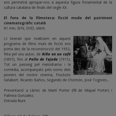
ens permetrà apropar-nos a aquesta figura fonamental de la
cultura catalana de finals del segle XX.
El fons de la filmoteca: ficció muda del patrimoni
cinematogràfic català
81 min, B/N, DVD, silent.
L’i tinerari que realitzem en aquest
programa de films muts de ficció ens
porta des de la reconstrucció del 1952,
feta pel seu autor, de
Riña en un café
(1897), fins al
Pollo de Tejada
(1915).
Tot un passeig pel melodrama i la
comèdia, acompanyats pels noms dels
pioners del nostre cinema, Fructuós
Gelabert, Ricardo Baños, Segundo de Chomón, José Togores...
Presentació a càrrec de Martí Porter (fill de Miquel Porter) i
Palmira Gonzalez.
Entrada lliure