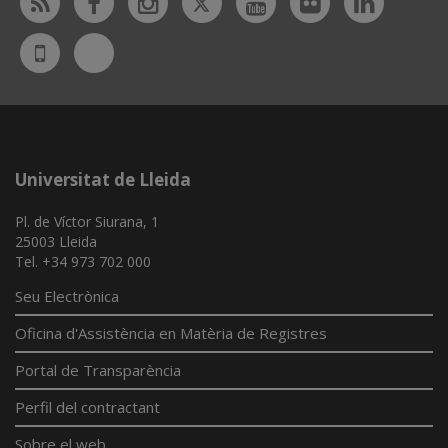
Rss
Facebook
Instagram
Youtube
Flickr
Linked
Bluesky
UdL
App
Universitat de Lleida
Pl. de Víctor Siurana, 1
25003 Lleida
Tel. +34 973 702 000
Seu Electrònica
Oficina d'Assistència en Matèria de Registres
Portal de Transparència
Perfil del contractant
Sobre el web