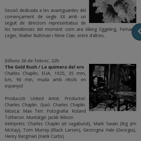
Sessió dedicada a les avantguardes del
començament de segle XX amb un
seguit de directors representatius de
les tendències del moment com ara Viking Eggeling, Fernand
Leger, Walter Ruttman i Rene Clair, entre d’altres.
Dilluns 26 de febrer, 22h
The Gold Rush / La quimera del oro
Charles Chaplin, EUA, 1925, 35 mm,
b/n, 96 min, muda amb rètols en
espanyol
Producció: United Artist. Productor:
Charles Chaplin. Guió: Charles Chaplin.
Música: Max Terr. Fotografia: Roland
Totheron. Muntatge: Jackk Wilson
Intèrprets: Charles Chaplin (el vagabund), Mark Swain (Big Jim
McKay), Tom Murray (Black Larsen), Georogria Hale (Georgia),
Henry Bergman (Hank Curtis)