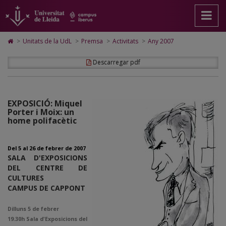
Activitats
Anar
Anar
Anar
Cerca
Accessibilitat.
a
al
al
Universitat
Any
la
contingut
Mapa
de
pàgina
principal
Web.
Lleida
2007
Icono
>
Unitats de la UdL
>
Premsa
>
Activitats
>
Any 2007
principal.
de
Universitat
de
Universitat
la
de
Home
Descarregar pdf
de
pàgina
Lleida
para
Lleida
ir
a
la
página
EXPOSICIÓ: Miquel
de
Porter i Moix: un
inicio
home polifacètic
Del 5 al 26 de febrer de 2007
SALA D'EXPOSICIONS
DEL CENTRE DE
CULTURES
CAMPUS DE CAPPONT
Dilluns 5 de febrer
19.30h Sala d'Exposicions del