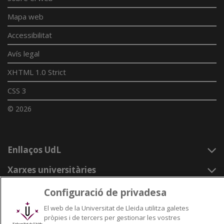
Mapa web
Accessibilitat
Avís legal
XHTML 1.0 Strict
CSS 3
© 2026
Enllaços UdL
Xarxes universitàries
Configuració de privadesa
El web de la Universitat de Lleida utilitza galetes
pròpies i de tercers per gestionar les vostres