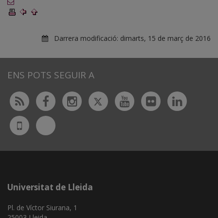
Darrera modificació:
dimarts, 15 de març de 2016
ENS POTS SEGUIR A
Twitter
Rss
Facebook
Instagram
Youtube
Flickr
Linked
Bluesky
UdL
App
Universitat de Lleida
Pl. de Víctor Siurana, 1
25003 Lleida