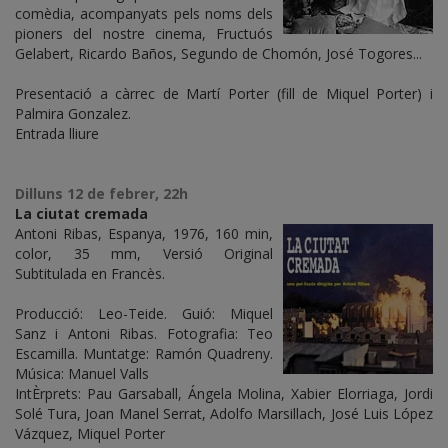
comèdia, acompanyats pels noms dels
pioners del nostre cinema, Fructuós
Gelabert, Ricardo Baños, Segundo de Chomón, José Togores...
Presentació a càrrec de Martí Porter (fill de Miquel Porter) i
Palmira Gonzalez.
Entrada lliure
Dilluns 12 de febrer, 22h
La ciutat cremada
Antoni Ribas, Espanya, 1976, 160 min,
color, 35 mm, Versió Original
Subtitulada en Francès.
Producció: Leo-Teide. Guió: Miquel
Sanz i Antoni Ribas. Fotografia: Teo
Escamilla. Muntatge: Ramón Quadreny.
Música: Manuel Valls
IntÈrprets: Pau Garsaball, Ángela Molina, Xabier Elorriaga, Jordi
Solé Tura, Joan Manel Serrat, Adolfo Marsillach, José Luis López
Vázquez, Miquel Porter