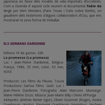
japonesa en favor dels models de vida importats d’occidents.
Com a cloenda d’ aquest cicle veurem el documental
Tokio Ga
dirigit per Wim Wenders (Paris Texas i Cielo sobre Berlín), on
gaudirem dels testimonis d’alguns col·laboradors d’Ozu, que ens
mostraran la seva forma de treballar.
ELS GERMANS DARDENNE
Dilluns 15 de gener, 22h
La promesse (La promesa)
Luc i Jean-Pierre Dardenne, Bèlgica-
França, 1986, 35 mm, color, 93 min,
VOSE
Producció: Les Films du Fleuve, Touza
Productions Samsa Films. Guió: Luc i
Jean-Pierre Dardenne. Fotografia: Alain Marcoen. Muntatge:
Marie-Hélène Dozo. Música: Jean-Marie Billy i Denis M’Punga
Intèrprets: Jérémie Renier (Igor), Olivier Gourmet (Roger), Assita
Ouedraogo (Assita), Rasmané Ouedraogo (Hamidou), Hacheni