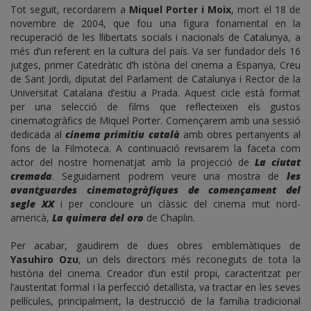
Tot seguit, recordarem a
Miquel Porter i Moix
, mort el 18 de
novembre de 2004, que fou una figura fonamental en la
recuperació de les llibertats socials i nacionals de Catalunya, a
més d’un referent en la cultura del país. Va ser fundador dels 16
jutges, primer Catedràtic d’h istòria del cinema a Espanya, Creu
de Sant Jordi, diputat del Parlament de Catalunya i Rector de la
Universitat Catalana d’estiu a Prada. Aquest cicle està format
per una selecció de films que reflecteixen els gustos
cinematogràfics de Miquel Porter. Començarem amb una sessió
dedicada al
cinema primitiu català
amb obres pertanyents al
fons de la Filmoteca. A continuació revisarem la faceta com
actor del nostre homenatjat amb la projecció de
La ciutat
cremada
. Seguidament podrem veure una mostra de
les
avantguardes cinematogràfiques de començament del
segle XX
i per concloure un clàssic del cinema mut nord-
americà,
La quimera del oro
de Chaplin.
Per acabar, gaudirem de dues obres emblemàtiques de
Yasuhiro Ozu
, un dels directors més reconeguts de tota la
història del cinema. Creador d’un estil propi, caracteritzat per
l’austeritat formal i la perfecció detallista, va tractar en les seves
pel·lícules, principalment, la destrucció de la família tradicional