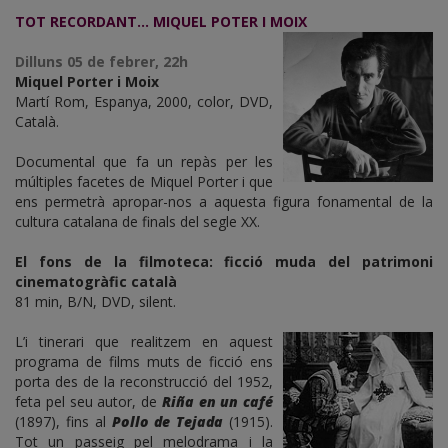
TOT RECORDANT... MIQUEL POTER I MOIX
Dilluns 05 de febrer, 22h
Miquel Porter i Moix
Martí Rom, Espanya, 2000, color, DVD,
Català.
Documental que fa un repàs per les
múltiples facetes de Miquel Porter i que
ens permetrà apropar-nos a aquesta figura fonamental de la
cultura catalana de finals del segle XX.
El fons de la filmoteca: ficció muda del patrimoni
cinematogràfic català
81 min, B/N, DVD, silent.
L’i tinerari que realitzem en aquest
programa de films muts de ficció ens
porta des de la reconstrucció del 1952,
feta pel seu autor, de
Riña en un café
(1897), fins al
Pollo de Tejada
(1915).
Tot un passeig pel melodrama i la