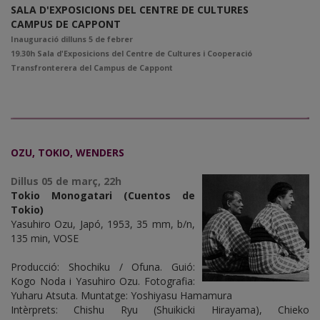
SALA D'EXPOSICIONS DEL CENTRE DE CULTURES
CAMPUS DE CAPPONT
Inauguració dilluns 5 de febrer
19.30h Sala d'Exposicions del Centre de Cultures i Cooperació
Transfronterera del Campus de Cappont
OZU, TOKIO, WENDERS
Dillus 05 de març, 22h
Tokio Monogatari (Cuentos de
Tokio)
Yasuhiro Ozu, Japó, 1953, 35 mm, b/n,
135 min, VOSE
Producció: Shochiku / Ofuna. Guió:
Kogo Noda i Yasuhiro Ozu. Fotografia:
Yuharu Atsuta. Muntatge: Yoshiyasu Hamamura
Intèrprets: Chishu Ryu (Shuikicki Hirayama), Chieko