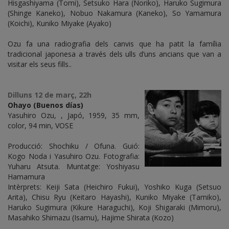
Hisgashiyama (Tomi), Setsuko Hara (Noriko), Haruko Sugimura
(Shinge Kaneko), Nobuo Nakamura (Kaneko), So Yamamura
(Koichi), Kuniko Miyake (Ayako)
Ozu fa una radiografia dels canvis que ha patit la família
tradicional japonesa a través dels ulls d’uns ancians que van a
visitar els seus fills..
Dilluns 12 de març, 22h
Ohayo (Buenos días)
Yasuhiro Ozu, , Japó, 1959, 35 mm,
color, 94 min, VOSE
Producció: Shochiku / Ofuna. Guió:
Kogo Noda i Yasuhiro Ozu. Fotografia:
Yuharu Atsuta. Muntatge: Yoshiyasu
Hamamura
Intèrprets: Keiji Sata (Heichiro Fukui), Yoshiko Kuga (Setsuo
Arita), Chisu Ryu (Keitaro Hayashi), Kuniko Miyake (Tamiko),
Haruko Sugimura (Kikure Haraguchi), Koji Shigaraki (Mimoru),
Masahiko Shimazu (Isamu), Hajime Shirata (Kozo)