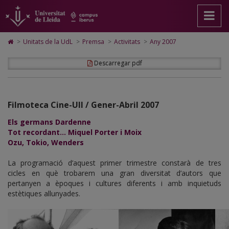
Activitats
Anar
Anar
Anar
Cerca
Accessibilitat.
a
al
al
Universitat
Any
la
contingut
Mapa
de
pàgina
principal
Web.
Lleida
2007
Icono
>
Unitats de la UdL
>
Premsa
>
Activitats
>
Any 2007
principal.
de
Universitat
de
Universitat
la
de
Home
Descarregar pdf
de
pàgina
Lleida
para
Lleida
ir
a
la
página
Filmoteca Cine-Ull / Gener-Abril 2007
de
inicio
Els germans Dardenne
Tot recordant... Miquel Porter i Moix
Ozu, Tokio, Wenders
La programació d’aquest primer trimestre constarà de tres
cicles en què trobarem una gran diversitat d’autors que
pertanyen a èpoques i cultures diferents i amb inquietuds
estètiques allunyades.