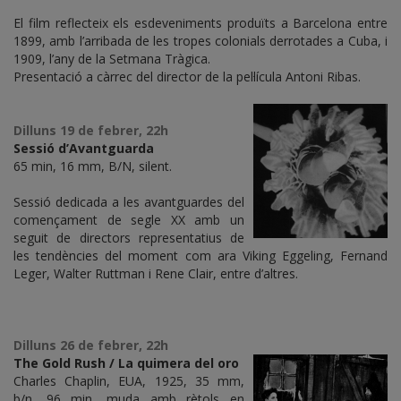
El film reflecteix els esdeveniments produïts a Barcelona entre
1899, amb l’arribada de les tropes colonials derrotades a Cuba, i
1909, l’any de la Setmana Tràgica.
Presentació a càrrec del director de la pel·lícula Antoni Ribas.
Dilluns 19 de febrer, 22h
Sessió d’Avantguarda
65 min, 16 mm, B/N, silent.
Sessió dedicada a les avantguardes del
començament de segle XX amb un
seguit de directors representatius de
les tendències del moment com ara Viking Eggeling, Fernand
Leger, Walter Ruttman i Rene Clair, entre d’altres.
Dilluns 26 de febrer, 22h
The Gold Rush / La quimera del oro
Charles Chaplin, EUA, 1925, 35 mm,
b/n, 96 min, muda amb rètols en