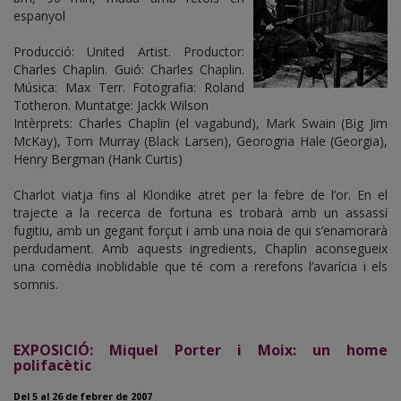
espanyol
Producció: United Artist. Productor:
Charles Chaplin. Guió: Charles Chaplin.
Música: Max Terr. Fotografia: Roland
Totheron. Muntatge: Jackk Wilson
Intèrprets: Charles Chaplin (el vagabund), Mark Swain (Big Jim
McKay), Tom Murray (Black Larsen), Georogria Hale (Georgia),
Henry Bergman (Hank Curtis)
Charlot viatja fins al Klondike atret per la febre de l’or. En el
trajecte a la recerca de fortuna es trobarà amb un assassí
fugitiu, amb un gegant forçut i amb una noia de qui s’enamorarà
perdudament. Amb aquests ingredients, Chaplin aconsegueix
una comèdia inoblidable que té com a rerefons l’avarícia i els
somnis.
EXPOSICIÓ: Miquel Porter i Moix: un home
polifacètic
Del 5 al 26 de febrer de 2007