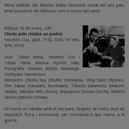
Nova reflexió del director sobre l’evolució social del seu país,
amb la inserció del televisor com a motor del canvi.
Dilluns 19 de març, 22h
Chichi ariki (Había un padre)
Yasuhiro Ozu, Japó, 1942, DVD, 94 min,
B/N, VOSE
Guió: Tadao Ikeda, Yasuhiro Ozu i
Takao Yanai. Música: Kyoichi Saiki.
Fotografia: Yuuharu Atsuta. Muntatge:
Yoshiyasu Harnamura
Intèrprets: Chishu Ryu (Shuhei Horikawa), Shuji Sano (Ryohei),
Shin Saburi (Yasutaro Kurokawa), Takeshi Sakamoto (Makoto
Hirata), Mitsuko Mito (Fumi), Masayoshi Otsuka (Seichi), Shinichi
Himori (Minoru Uchida).
Un home es retroba amb el seu pare, després de molts anys de
separació física i emocional, per comunicar-li que marxa a la
guerra.