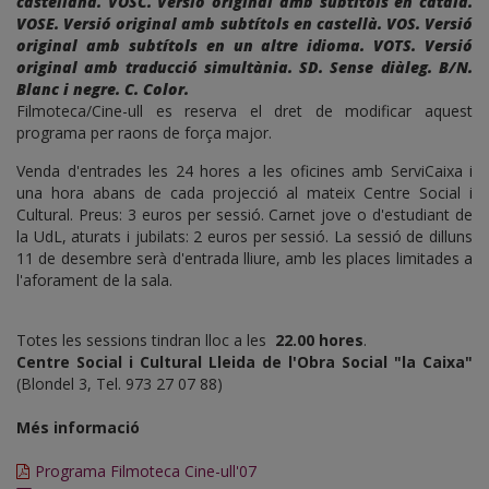
castellana. VOSC. Versió original amb subtítols en català.
VOSE. Versió original amb subtítols en castellà. VOS. Versió
original amb subtítols en un altre idioma. VOTS. Versió
original amb traducció simultània. SD. Sense diàleg. B/N.
Blanc i negre. C. Color.
Filmoteca/Cine-ull es reserva el dret de modificar aquest
programa per raons de força major.
Venda d'entrades les 24 hores a les oficines amb ServiCaixa i
una hora abans de cada projecció al mateix Centre Social i
Cultural. Preus: 3 euros per sessió. Carnet jove o d'estudiant de
la UdL, aturats i jubilats: 2 euros per sessió. La sessió de dilluns
11 de desembre serà d'entrada lliure, amb les places limitades a
l'aforament de la sala.
Totes les sessions tindran lloc a les
22.00 hores
.
Centre Social i Cultural Lleida de l'Obra Social "la Caixa"
(Blondel 3, Tel. 973 27 07 88)
Més informació
Programa Filmoteca Cine-ull'07