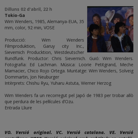
Dilluns 02 d'abril, 22 h
Tokio-Ga
Wim Wenders, 1985, Alemanya-EUA, 35
mm, color, 92 min, VOSE
Producció: Wim Wenders
Filmproduktion, Garuy city Inc.,
Sievemich Producktion, Westdeutscher
Rundfunk. Productor: Chris Sievernich. Guió: Wim Wenders.
Fotografia: Ed Lachman. Música: Loorie Petitgrand, Meche
Mamacier, Chico Rojo Ortega. Muntatge: Wim Wenders, Solveig
Dommartin, Jon Neuburger
Intèrprets: Chishu Ryu, Yuharu Astuta, Werner Herzog
Wim Wenders fa un recorregut pel Japó de 1983 per trobar allò
que perdura de les pel·lícules d’Ozu.
Entrada Lliure
VO. Versió original. VC. Versió catalana. VE. Versió