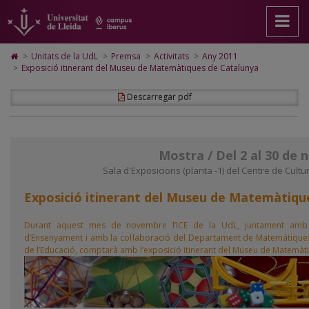
Premsa
Anar
Anar
Anar
Cerca
Accessibilitat.
a
al
al
Universitat
la
contingut
Mapa
de
pàgina
principal
Web.
Lleida
Icono
>
Unitats de la UdL
>
Premsa
>
Activitats
>
Any 2011
principal.
de
Universitat
de
>
Exposició itinerant del Museu de Matemàtiques de Catalunya
Universitat
la
de
Home
de
pàgina
Lleida
para
Descarregar pdf
Lleida
ir
a
la
página
de
Mostra / Del 2 al 30 de
inicio
Sala d'Exposicions (planta -1) del Centre de Cultur
Exposició itinerant del Museu de Matemàtiqu
Durant aquest mes de novembre l’ICE de la UdL, juntament amb l
d’Ensenyament i amb la col·laboració del Departament de Matemàtiques 
de l’Educació, comptarà amb l’exposició itinerant del Museu de Matemàt