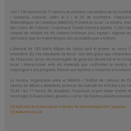
Uns 1.500 alumnes de 17 centres de primària i secundària de les localitat
i Guissona, visitaran -entre el 2 i el 30 de novembre- l'exposic
Matemàtiques de Catalunya (MMACA), Prohibit no tocar. La mostra, instal
del Centre de Cultures i Cooperació Transfronterera (planta -1) del C
conjunt de mòduls on els visitants trobaran jocs, reptes i algunes so
demostrar que les matemàtiques són accessibles per a tothom.
L'alumnat de l'IES Maria Rúbies de Lleida serà el primer en veure l
novembre. Els i les estudiants de tercer curs dels graus que s'imparteix
de l'Educació, seran els encarregats de guiar-los durant tot el recorreg
tocar i interaccionar amb els materials que conformen la mostra. A
responguin a una pregunta, formuli una hipòtesi o comprovi si la soluci
La mostra, organitzada entre el MMACA i l'Institut de Ciències de l'
oberta, de dilluns a divendres, en horari de matí (de les 9.30 fins a les 14
15.30 i les 17 hores). Els dissabtes, l'exposició es pot visitar només d
recorregut, hi haurà visites guiades a càrrec de mestres jubilats voluntaris
[+] Aplicatiu de preinscripció al Museu de Matemàtiques de Catalunya
[+] www.mmaca.cat