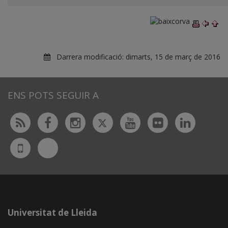
Darrera modificació:
dimarts, 15 de març de 2016
ENS POTS SEGUIR A
Twitter
Rss
Facebook
Instagram
Youtube
Flickr
Linked
Bluesky
UdL
App
Universitat de Lleida