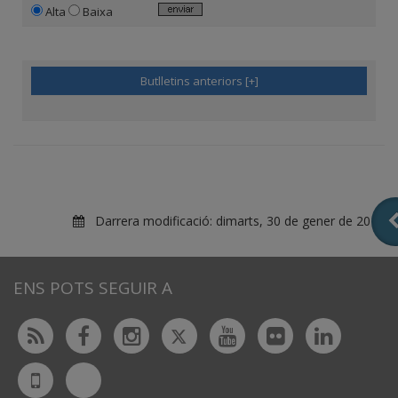
Alta
Baixa
Butlletins anteriors [+]
Darrera modificació:
dimarts, 30 de gener de 2018
ENS POTS SEGUIR A
Twitter
Rss
Facebook
Instagram
Youtube
Flickr
Linked
Bluesky
UdL