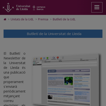
Butlletí
Anar
Anar
Anar
Cerca
Accessibilitat.
a
al
al
Universitat
de
la
contingut
Mapa
de
pàgina
principal
Web.
Lleida
la
Icono
>
Unitats de la UdL
>
Premsa
>
Butlletí de la UdL
principal.
de
Universitat
de
Universitat
Universitat
la
de
Home
de
pàgina
Lleida
para
de
Butlletí de la Universitat de Lleida
Lleida
ir
a
Lleida
la
página
de
El Butlletí o
inicio
Newsletter de
la Universitat
de Lleida és
una publicació
que
properament
s'enviarà
periòdicament
mitjançant
correu
electrònic als