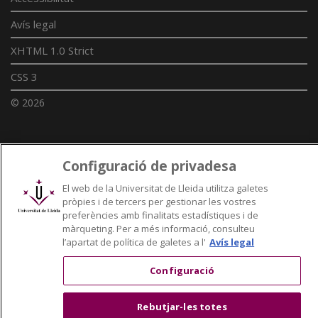
Avís legal
XHTML 1.0 Strict
CSS 3
© 2026
Enllaços UdL
Configuració de privadesa
Xarxes universitàries
El web de la Universitat de Lleida utilitza galetes
pròpies i de tercers per gestionar les vostres
preferències amb finalitats estadístiques i de
màrqueting. Per a més informació, consulteu
l’apartat de política de galetes a l'
Avís legal
Configuració
Rebutjar-les totes