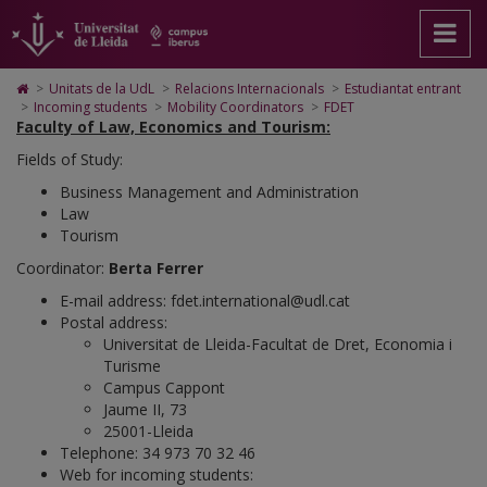
FDET
Anar
Anar
Anar
Cerca
Accessibilitat.
a
al
al
Universitat
la
contingut
Mapa
de
pàgina
principal
Web.
Lleida
Icono
>
Unitats de la UdL
>
Relacions Internacionals
>
Estudiantat entrant
principal.
de
Universitat
de
>
Incoming students
>
Mobility Coordinators
>
FDET
Universitat
la
de
Home
Faculty of Law, Economics and Tourism:
de
pàgina
Lleida
para
Fields of Study:
Lleida
ir
a
Business Management and Administration
la
Law
página
Tourism
de
inicio
Coordinator:
Berta Ferrer
E-mail address: fdet.international@udl.cat
Postal address:
Universitat de Lleida-Facultat de Dret, Economia i
Turisme
Campus Cappont
Jaume II, 73
25001-Lleida
Telephone: 34 973 70 32 46
Web for incoming students: