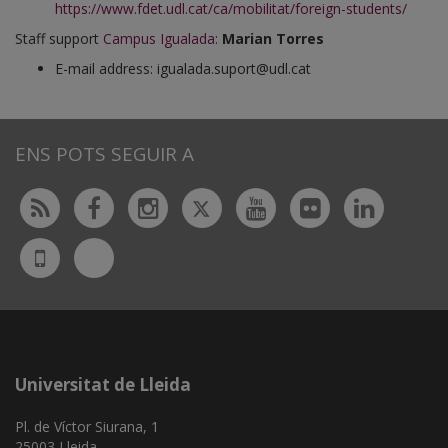
https://www.fdet.udl.cat/ca/mobilitat/foreign-students/
Staff support
Campus Igualada
:
Marian Torres
E-mail address: igualada.suport@udl.cat
ENS POTS SEGUIR A
Twitter
Rss
Facebook
Instagram
Youtube
Flickr
Linked
Bluesky
UdL
App
Universitat de Lleida
Pl. de Víctor Siurana, 1
25003 Lleida