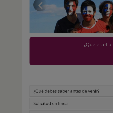
Previous
página
de
slide
inicio
¿Qué es el 
¿Qué debes saber antes de venir?
Solicitud en línea