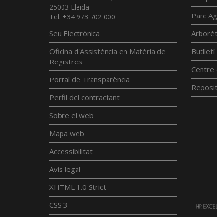
25003 Lleida
Parc Ag
Tel. +34 973 702 000
Seu Electrònica
Arborè
Oficina d'Assistència en Matèria de
Butllet
Registres
Centre 
Portal de Transparència
Reposit
Perfil del contractant
Sobre el web
Mapa web
Accessibilitat
Avís legal
XHTML 1.0 Strict
CSS 3