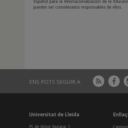
Español para la Internacionalización de la Educac
pueden ser considerados responsables de ellos.
Rss
Fac
ENS POTS SEGUIR A
Universitat de Lleida
Enllaç
Pl. de Víctor Siurana, 1
Campus