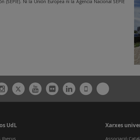
ión (SEPIE). Ni la Unión Europea ni la Agencia Nacional SEPIE
Twitter
Bluesky
ebook
Instagram
Youtube
Flickr
Linkedin
UdL
App
os UdL
Xarxes univer
 Iberus
Associació Cata