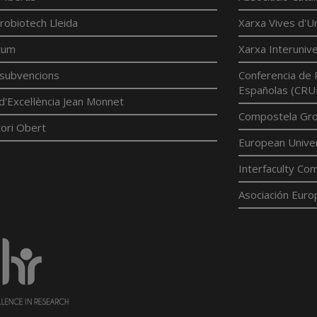
robiotech Lleida
Xarxa Vives d'Un
tum
Xarxa Interunive
í subvencions
Conferencia de 
Españolas (CRU
d'Excel·lència Jean Monnet
Compostela Grou
ori Obert
European Univer
Interfaculty Com
Asociación Euro