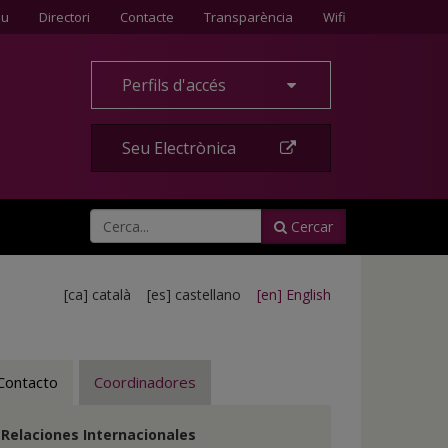
Contacte
eu
Directori
Contacte
Transparència
Wifi
Perfils d'accés
Seu Electrònica
Cercar
[ca] català [es] castellano
[en] English
Contacto
Coordinadores
Relaciones Internacionales