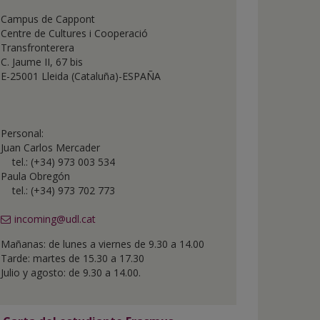
t
Campus de Cappont
de
Centre de Cultures i Cooperació
Transfronterera
C. Jaume II, 67 bis
E-25001 Lleida (Cataluña)-ESPAÑA
Personal:
Juan Carlos Mercader
tel.: (+34) 973 003 534
Paula Obregón
tel.: (+34) 973 702 773
incoming@udl.cat
Mañanas: de lunes a viernes de 9.30 a 14.00
Tarde: martes de 15.30 a 17.30
Julio y agosto: de 9.30 a 14.00.