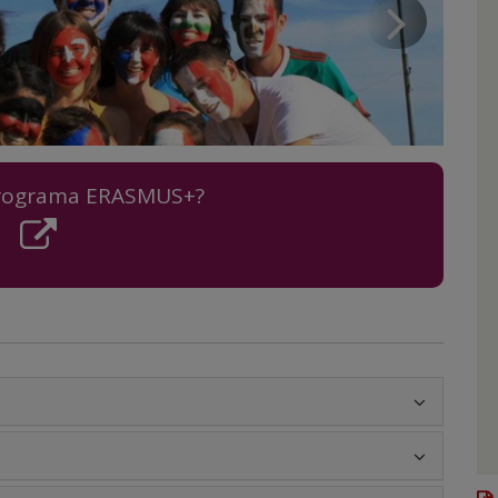
Nex
sli
programa ERASMUS+?