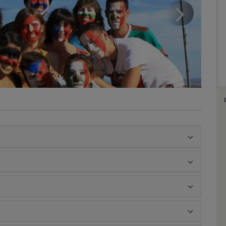
Nex
sli