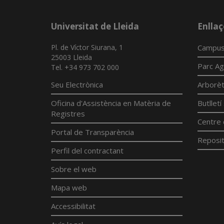
Universitat de Lleida
Enllaç
Pl. de Víctor Siurana, 1
Campus
25003 Lleida
Parc Ag
Tel. +34 973 702 000
Seu Electrònica
Arborè
Oficina d'Assistència en Matèria de
Butllet
Registres
Centre 
Portal de Transparència
Reposit
Perfil del contractant
Sobre el web
Mapa web
Accessibilitat