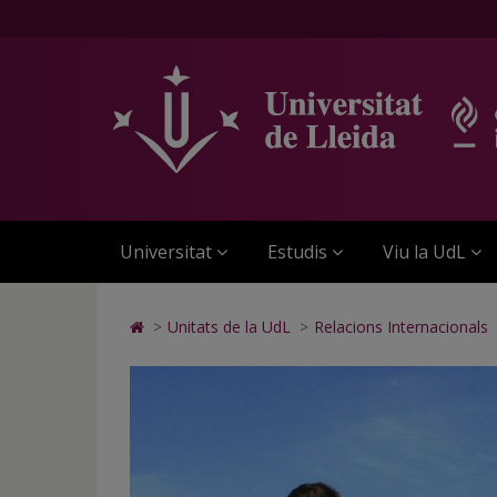
Programas
Anar
Anar
Anar
Cerca
Accessibilitat.
a
al
al
Universitat
de
la
contingut
Mapa
de
pàgina
principal
Web.
Lleida
movilidad
principal.
de
Universitat
de
Universitat
la
de
de
pàgina
Lleida
la
Lleida
UdL
Universitat
Estudis
Viu la UdL
Icono
>
Unitats de la UdL
>
Relacions Internacionals
de
Home
para
ir
a
la
página