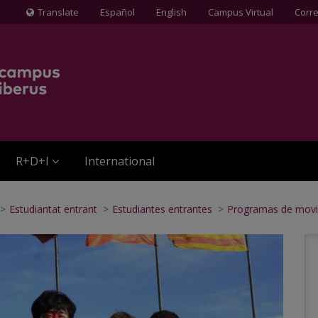
Translate
Español
English
Campus Virtual
Corr
Icona
de
Globus
terraqüi
R+D+I
International
>
Estudiantat entrant
>
Estudiantes entrantes
>
Programas de movil