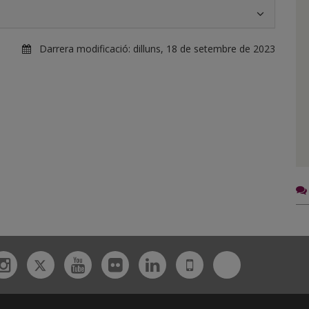
Darrera modificació:
dilluns, 18 de setembre de 2023
Twitter
Bluesky
ebook
Instagram
Youtube
Flickr
Linkedin
UdL
App