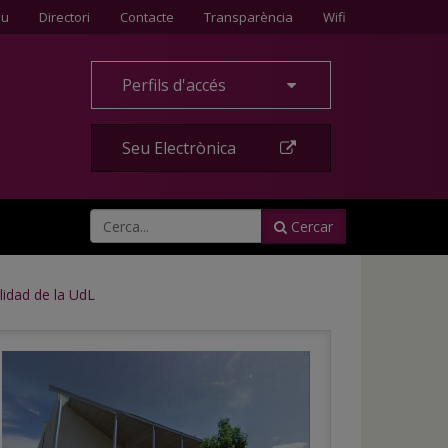
Contacte
eu
Directori
Contacte
Transparència
Wifi
Perfils d'accés
Seu Electrònica
Cercar
idad de la UdL