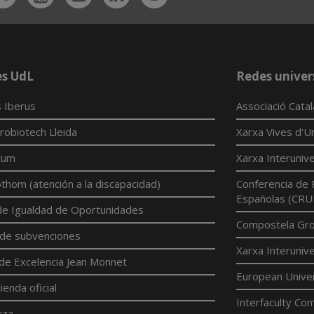
App
es UdL
Redes univer
 Iberus
Associació Cata
robiotech Lleida
Xarxa Vives d'Un
tum
Xarxa Interunive
hom (atención a la discapacidad)
Conferencia de 
Españolas (CRU
 de Igualdad de Oportunidades
Compostela Grou
 de subvenciones
Xarxa Interunive
de Excelencia Jean Monnet
European Univer
ienda oficial
Interfaculty Com
tza