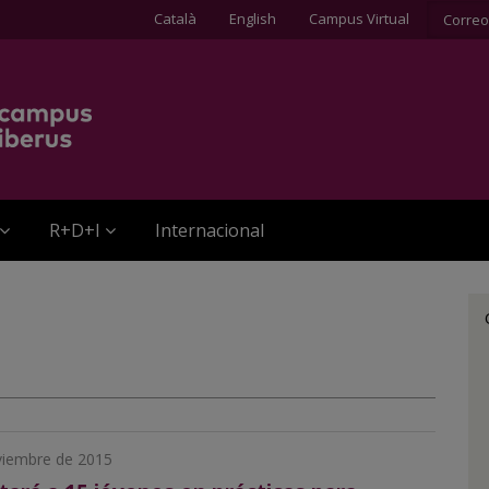
Català
English
Campus Virtual
Correo
R+D+I
Internacional
viembre de 2015