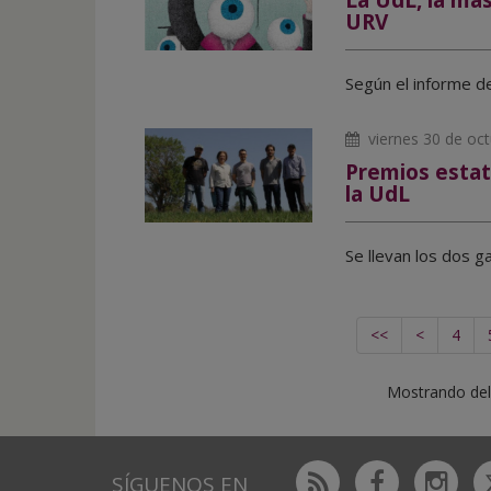
La UdL, la más
URV
Según el informe de
viernes 30 de oc
Premios estat
la UdL
Se llevan los dos g
<<
<
4
Mostrando del
Rss
Facebook
Ins
SÍGUENOS EN