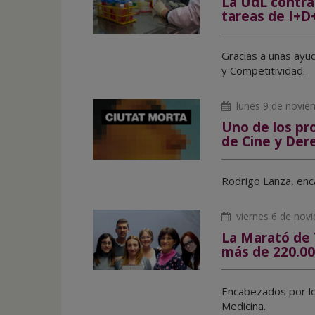
La UdL contra
inicio
tareas de I+D+
Gracias a unas ayud
y Competitividad.
lunes 9 de novie
Uno de los pro
de Cine y De
Rodrigo Lanza, enc
viernes 6 de nov
La Marató de 
más de 220.00
Encabezados por lo
Medicina.