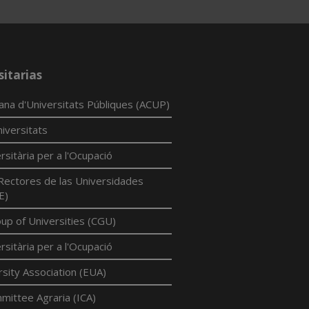
sitarias
lana d'Universitats Públiques (ACUP)
iversitats
rsitària per a l'Ocupació
Rectores de las Universidades
E)
p of Universities (CGU)
rsitària per a l'Ocupació
sity Association (EUA)
mittee Agraria (ICA)