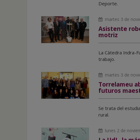
Deporte.
martes 3 de nov
Asistente rob
motriz
La Càtedra Indra-F
trabajo.
martes 3 de nov
Torrelameu ab
futuros maes
Se trata del estudi
rural.
lunes 2 de novie