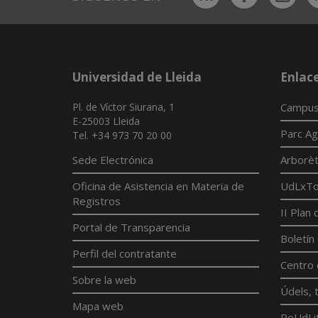
Universidad de Lleida
Enlac
Pl. de Víctor Siurana, 1
Campus
E-25003 Lleida
Parc Ag
Tel. +34 973 70 20 00
Sede Electrónica
Arborè
Oficina de Asistencia en Materia de
UdLxTot
Registros
II Plan
Portal de Transparencia
Boletín
Perfil del contratante
Centro 
Sobre la web
Údels, t
Mapa web
ReUdLi