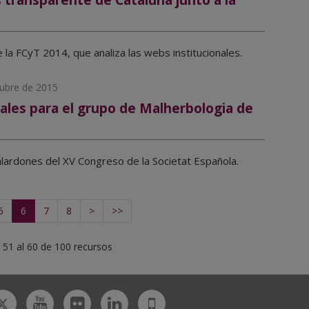
 transparente de Cataluña junto a la
 la FCyT 2014, que analiza las webs institucionales.
tubre de 2015
ales para el grupo de Malherbologia de
alardones del XV Congreso de la Societat Española.
5
6
7
8
>
>>
 51 al 60 de 100 recursos
Twitter
tagram
Youtube
Flickr
Linkedin
UdL