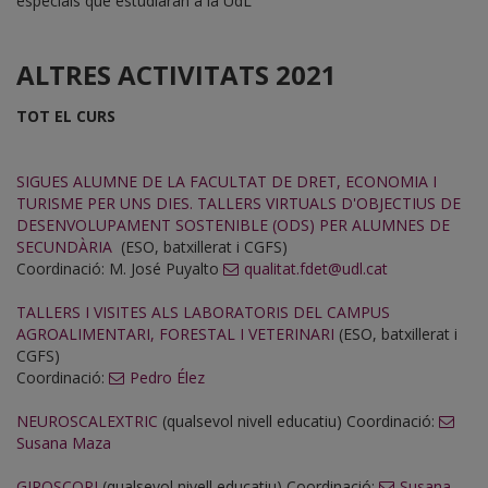
especials que estudiaran a la UdL
ALTRES ACTIVITATS 2021
TOT EL CURS
SIGUES ALUMNE DE LA FACULTAT DE DRET, ECONOMIA I
TURISME PER UNS DIES. TALLERS VIRTUALS D'OBJECTIUS DE
DESENVOLUPAMENT SOSTENIBLE (ODS) PER ALUMNES DE
SECUNDÀRIA
(ESO, batxillerat i CGFS)
Coordinació: M. José Puyalto
qualitat.fdet@udl.cat
TALLERS I VISITES ALS LABORATORIS DEL CAMPUS
AGROALIMENTARI, FORESTAL I VETERINARI
(ESO, batxillerat i
CGFS)
Coordinació:
Pedro Élez
NEUROSCALEXTRIC
(qualsevol nivell educatiu) Coordinació:
Susana Maza
GIROSCOPI
(qualsevol nivell educatiu) Coordinació:
Susana