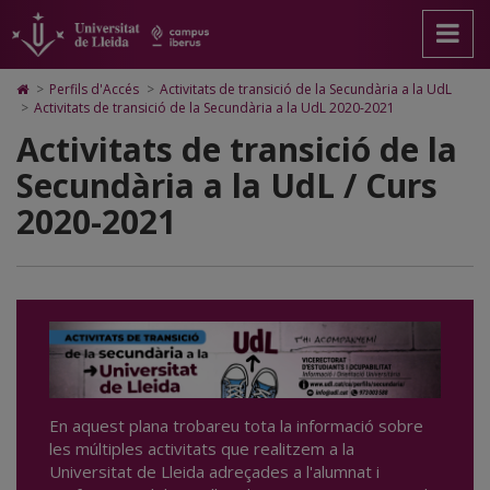
Activitats
Anar
Anar
Anar
Cerca
Accessibilitat.
a
al
al
Universitat
de
la
contingut
Mapa
de
pàgina
principal
Web.
Lleida
transició
Icono
>
Perfils d'Accés
>
Activitats de transició de la Secundària a la UdL
principal.
de
Universitat
de
>
Activitats de transició de la Secundària a la UdL 2020-2021
de
Universitat
la
de
Home
Activitats de transició de la
de
pàgina
Lleida
para
la
Lleida
ir
Secundària a la UdL / Curs
a
Secundària
la
2020-2021
página
a
de
inicio
la
UdL
2020-
2021
En aquest plana trobareu tota la informació sobre
les múltiples activitats que realitzem a la
Universitat de Lleida adreçades a l'alumnat i