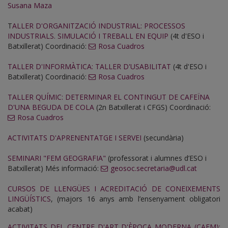
Susana Maza
T
ALLER D'ORGANITZACIÓ INDUSTRIAL: PROCESSOS
INDUSTRIALS. SIMULACIÓ I TREBALL EN EQUIP
(4t d'ESO i
Batxillerat) Coordinació:
Rosa Cuadros
TALLER D'INFORMÀTICA: TALLER D'USABILITAT
(4t d'ESO i
Batxillerat) Coordinació:
Rosa Cuadros
TALLER QUÍMIC: DETERMINAR EL CONTINGUT DE CAFEÏNA
D'UNA BEGUDA DE COLA
(2n Batxillerat i CFGS) Coordinació:
Rosa Cuadros
ACTIVITATS D'APRENENTATGE I SERVEI
(secundària)
SEMINARI "FEM GEOGRAFIA"
(professorat i alumnes d’ESO i
Batxillerat) Més informació:
geosoc.secretaria@udl.cat
CURSOS DE LLENGÜES I ACREDITACIÓ DE CONEIXEMENTS
LINGÜÍSTICS
, (majors 16 anys amb l’ensenyament obligatori
acabat)
ACTIVITATS DEL CENTRE D'ART D'ÈPOCA MODERNA (CAEM):