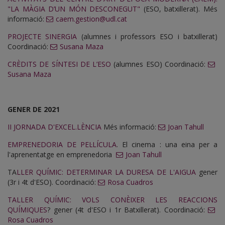
"LA MÀGIA D’UN MÓN DESCONEGUT"
(ESO, batxillerat). Més
informació:
caem.gestion@udl.cat
PROJECTE SINERGIA
(alumnes i professors ESO i batxillerat)
Coordinació:
Susana Maza
CRÈDITS DE SÍNTESI DE L’ESO
(alumnes ESO) Coordinació:
Susana Maza
GENER DE 2021
II JORNADA D'EXCEL.LÈNCIA
Més informació:
Joan Tahull
EMPRENEDORIA DE PEL·LÍCULA
. El cinema : una eina per a
l'aprenentatge en emprenedoria
Joan Tahull
TA
LLER QUÍMIC: DETERMINAR LA DURESA DE L'AIGUA
gener
(3r i 4t d'ESO). Coordinació:
Rosa Cuadros
TALLER QUÍMIC: VOLS CONÈIXER LES REACCIONS
QUÍMIQUES
? gener (4t d'ESO i 1r Batxillerat). Coordinació:
Rosa Cuadros