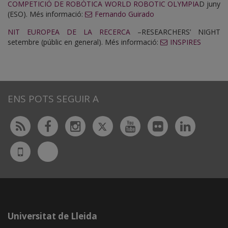
COMPETICIÓ DE ROBÒTICA WORLD ROBOTIC OLYMPIA
D juny
(ESO). Més informació:
Fernando Guirado
NIT EUROPEA DE LA RECERCA
–RESEARCHERS’ NIGHT
setembre (públic en general). Més informació:
INSPIRES
ENS POTS SEGUIR A
Twitter
Rss
Facebook
Instagram
Youtube
Flickr
Linked
Bluesky
UdL
App
Universitat de Lleida