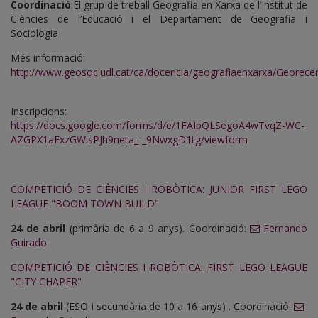
Coordinació
:El grup de treball Geografia en Xarxa de l’Institut de
Ciències de l’Educació i el Departament de Geografia i
Sociologia
Més informació:
http://www.geosoc.udl.cat/ca/docencia/geografiaenxarxa/Georece
Inscripcions:
https://docs.google.com/forms/d/e/1FAIpQLSegoA4wTvqZ-WC-
AZGPX1aFxzGWisPJh9neta_-_9NwxgD1tg/viewform
COMPETICIÓ DE CIÈNCIES I ROBÒTICA: JUNIOR FIRST LEGO
LEAGUE "BOOM TOWN BUILD"
24 de abril
(primària de 6 a 9 anys). Coordinació:
Fernando
Guirado
COMPETICIÓ DE CIÈNCIES I ROBÒTICA: FIRST LEGO LEAGUE
"CITY CHAPER"
24 de abril
(ESO i secundària de 10 a 16 anys) . Coordinació: