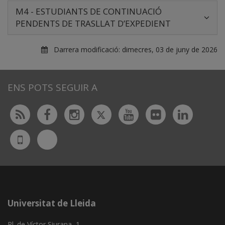
M4 - ESTUDIANTS DE CONTINUACIÓ
PENDENTS DE TRASLLAT D’EXPEDIENT
Darrera modificació:
dimecres, 03 de juny de 2026
ENS POTS SEGUIR A
Twitter
Rss
Facebook
Instagram
Youtube
Flickr
Linked
Bluesky
UdL
App
Universitat de Lleida
Pl. de Víctor Siurana, 1