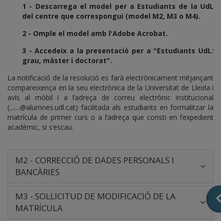
1 - Descarrega el model per a Estudiants de la UdL
del centre que correspongui (model M2, M3 o M4).
2 - Omple el model amb l'Adobe Acrobat.
3 - Accedeix a la presentació per a "Estudiants UdL:
grau, màster i doctorat".
La notificació de la resolució es farà electrònicament mitjançant
compareixença en la seu electrònica de la Universitat de Lleida i
avís al mòbil i a l’adreça de correu electrònic institucional
(.......@alumnes.udl.cat) facilitada als estudiants en formalitzar la
matrícula de primer curs o a l’adreça que consti en l’expedient
acadèmic, si s’escau.
M2 - CORRECCIÓ DE DADES PERSONALS I
BANCÀRIES
M3 - SOL·LICITUD DE MODIFICACIÓ DE LA
MATRÍCULA