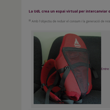
de
inicio
La UdL crea un espai virtual per intercanvia
Amb l'objectiu de reduir el consum i la generació de res
Entre 