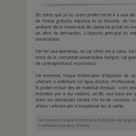
Els estris que ja no usem poden servir-li a una alt
de forma gratuïta. Aquesta és la filosofia de l'
es
ambient de la Universitat de Lleida ha posat en ma
un altre de demandes. L'objectiu principal és re
universitària.
Per fer una demanda, no cal oferir res a canvi. De
resta de la comunitat universitària tampoc cal que
de contraprestació econòmica.
De moment, l'espai d'intercanvi d'objectes de s
ofertant o sol·licitant tot tipus d'estris. Professor
hi poden trobar des de material d'estudi - com ara l
motxilles per a dur nadons, un llit, una baca per 
Entre les demandes també n'hi ha de curioses, c
arbres i arbusts per a trasplantar-les al camp.
De moment, l'espai d'intercanvi d'objectes de segon
o sol·licitant tot tipus d'estris