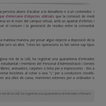
ra persona abans d'acabar a la deixalleria o a un contenidor. I
pai d'intercanvi d'objectes utilitzats
que la comissió de medi
rxa en el marc del campus virtual, amb un apartat d'ofertes i
duir el consum i la generació de residus entre la comunitat
 la mateixa manera, per posar algun objecte a disposició de la
dar-se'n un altre. Totes les operacions es fan sense cap tipus
egona mà de la UdL ha registrat una quarantena d'entrades
at, estudiantat i membres del Personal d'Administració i Serveis
libres, arxivadors, carpetes o tinta per a impressores - fins a
portar bicicletes al cotxe o una "L" per a conductors novells.
om ara olles de cuina, memòries externes per a ordinador o
a mà de la UdL ha registrat una quarantena d'entrades ofertant