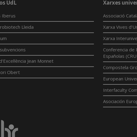
os UdL
Xarxes univer
 Iberus
Associació Cata
robiotech Lleida
Xarxa Vives d'Un
tum
Xarxa Interunive
í subvencions
Conferencia de 
Españolas (CRU
d'Excel·lència Jean Monnet
Compostela Grou
ori Obert
European Univer
Interfaculty Com
Asociación Euro