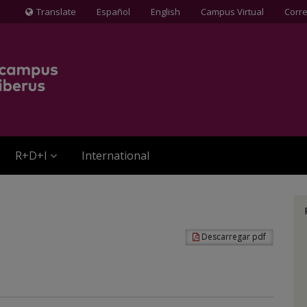
Translate
Español
English
Campus Virtual
Corr
Icona
de
Globus
terraqüi
R+D+I
International
Descarregar pdf