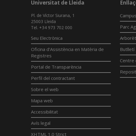
Universitat de Lleida
Enllaç
Pl. de Víctor Siurana, 1
Campus
25003 Lleida
Parc Ag
Tel. +34 973 702 000
Seu Electrònica
Arborè
Oficina d'Assistència en Matèria de
Butllet
Registres
Centre 
Portal de Transparència
Reposit
Perfil del contractant
Sobre el web
Mapa web
Accessibilitat
Avís legal
XHTML 1.0 Strict