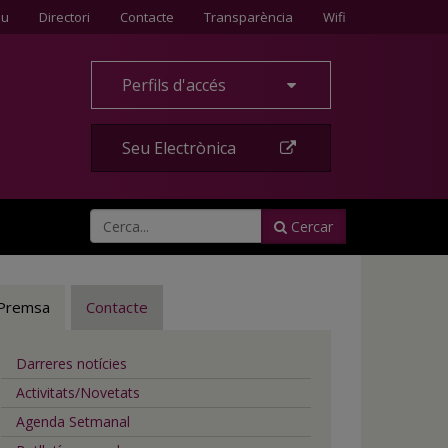
Contacte
eu
Directori
Contacte
Transparència
Wifi
Perfils d'accés
Seu Electrònica
Cercar
Premsa
Contacte
Darreres notícies
Activitats/Novetats
Agenda Setmanal