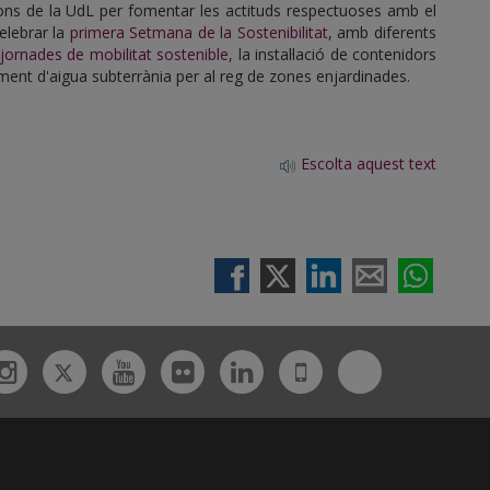
ions de la UdL per fomentar les actituds respectuoses amb el
elebrar la
primera Setmana de la Sostenibilitat
, amb diferents
jornades de mobilitat sostenible
, la instal·lació de contenidors
ament d'aigua subterrània per al reg de zones enjardinades.
Escolta aquest text
Twitter
Bluesky
ebook
Instagram
Youtube
Flickr
Linkedin
UdL
App