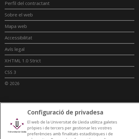
Perfil del contractant
Sobre el web
Mapa web
Accessibilitat
Avís legal
XHTML 1.0 Strict
CSS 3
© 2026
Enllaços UdL
Configuració de privadesa
Xarxes universitàries
El web de la Universitat de Lleida utilitza galetes
pròpies i de tercers per gestionar les vostres
preferències amb finalitats estadístiques i de