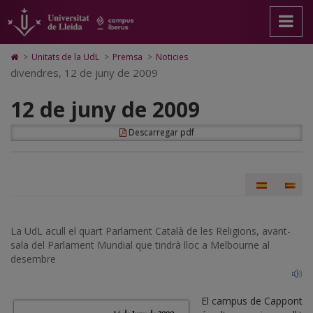
12
Anar
Anar
Anar
Cerca
Accessibilitat.
a
al
al
Universitat
de
la
contingut
Mapa
de
pàgina
principal
Web.
Lleida
juny
Icono
>
Unitats de la UdL
>
Premsa
>
Noticies
principal.
de
Universitat
de
divendres, 12 de juny de 2009
de
Universitat
la
de
Home
de
pàgina
Lleida
para
2009
12 de juny de 2009
Lleida
ir
a
la
Descarregar pdf
página
de
inicio
La UdL acull el quart Parlament Català de les Religions, avant-
sala del Parlament Mundial que tindrà lloc a Melbourne al
desembre
El campus de Cappont