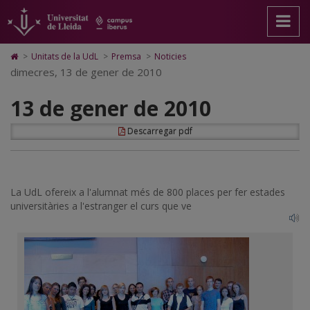
13
Anar
Anar
Anar
Cerca
Accessibilitat.
a
al
al
Universitat
de
la
contingut
Mapa
de
pàgina
principal
Web.
Lleida
gener
Icono
>
Unitats de la UdL
>
Premsa
>
Noticies
principal.
de
Universitat
de
dimecres, 13 de gener de 2010
de
Universitat
la
de
Home
de
pàgina
Lleida
para
2010
13 de gener de 2010
Lleida
ir
a
la
Descarregar pdf
página
de
inicio
La UdL ofereix a l'alumnat més de 800 places per fer estades
universitàries a l'estranger el curs que ve