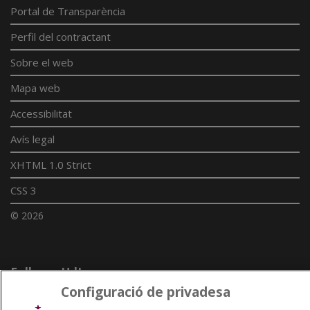
Portal de Transparència
Perfil del contractant
Sobre el web
Mapa web
Accessibilitat
Avís legal
XHTML 1.0 Strict
CSS 3
© 2026
Enllaços UdL
Configuració de privadesa
Xarxes universitàries