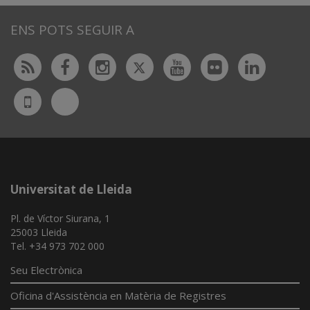
ENS POTS SEGUIR A
Twitter
Rss
Facebook
Instagram
Youtube
Flickr
Linked
Bluesky
UdL
App
Universitat de Lleida
Pl. de Víctor Siurana, 1
25003 Lleida
Tel. +34 973 702 000
Seu Electrònica
Oficina d'Assistència en Matèria de Registres