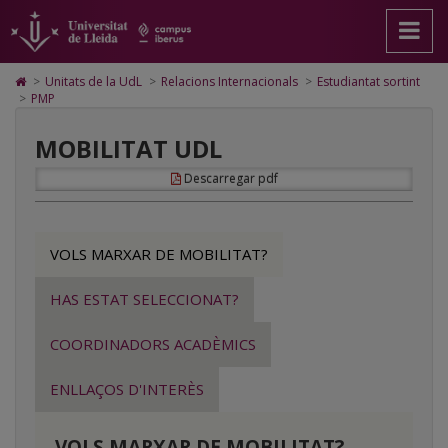
Programa
Anar
Anar
Anar
Cerca
Accessibilitat.
a
al
al
Universitat
de
la
contingut
Mapa
de
pàgina
principal
Web.
Lleida
mobilitat
Icono
>
Unitats de la UdL
>
Relacions Internacionals
>
Estudiantat sortint
principal.
de
Universitat
de
>
PMP
de
Universitat
la
de
Home
de
pàgina
Lleida
para
la
MOBILITAT UDL
Lleida
ir
a
UdL
Descarregar pdf
la
página
de
inicio
VOLS MARXAR DE MOBILITAT?
HAS ESTAT SELECCIONAT?
COORDINADORS ACADÈMICS
ENLLAÇOS D'INTERÈS
VOLS MARXAR DE MOBILITAT?