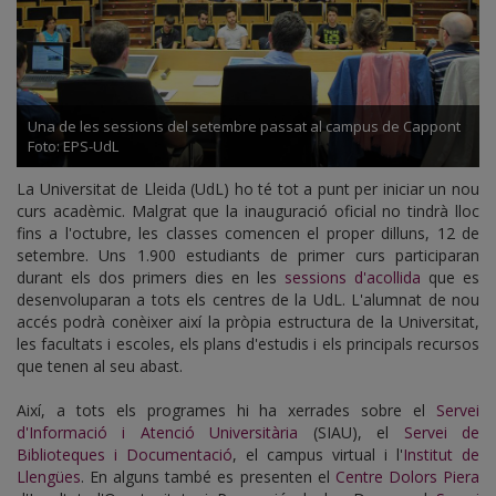
Una de les sessions del setembre passat al campus de Cappont
Foto: EPS-UdL
La Universitat de Lleida (UdL) ho té tot a punt per iniciar un nou
curs acadèmic. Malgrat que la inauguració oficial no tindrà lloc
fins a l'octubre, les classes comencen el proper dilluns, 12 de
setembre. Uns 1.900 estudiants de primer curs participaran
durant els dos primers dies en les
sessions d'acollida
que es
desenvoluparan a tots els centres de la UdL. L'alumnat de nou
accés podrà conèixer així la pròpia estructura de la Universitat,
les facultats i escoles, els plans d'estudis i els principals recursos
que tenen al seu abast.
Així, a tots els programes hi ha xerrades sobre el
Servei
d'Informació i Atenció Universitària
(SIAU), el
Servei de
Biblioteques i Documentació
, el campus virtual i l'
Institut de
Llengües
. En alguns també es presenten el
Centre Dolors Piera