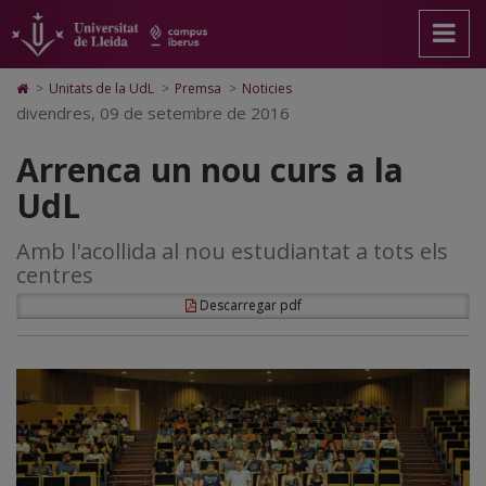
Arrenca
Anar
Anar
Anar
Cerca
Accessibilitat.
a
al
al
Universitat
un
la
contingut
Mapa
de
pàgina
principal
Web.
Lleida
nou
Icono
>
Unitats de la UdL
>
Premsa
>
Noticies
principal.
de
Universitat
de
divendres, 09 de setembre de 2016
curs
Universitat
la
de
Home
de
pàgina
Lleida
para
a
Arrenca un nou curs a la
Lleida
ir
a
la
UdL
la
página
UdL
de
Amb l'acollida al nou estudiantat a tots els
inicio
centres
Descarregar pdf