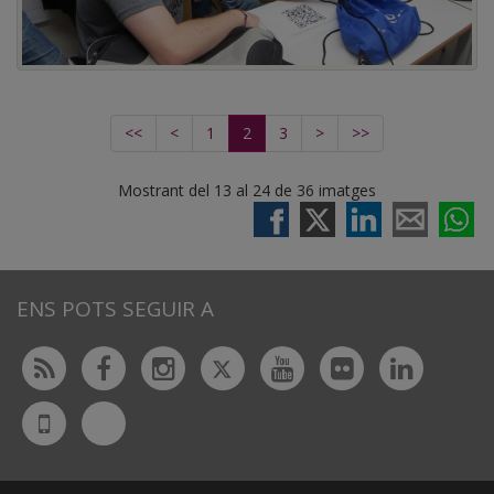
<<
<
1
2
3
>
>>
Mostrant del 13 al 24 de 36 imatges
ENS POTS SEGUIR A
Twitter
Rss
Facebook
Instagram
Youtube
Flickr
Linked
Bluesky
UdL
App