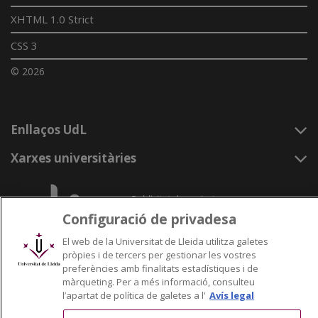
XHTML 1.0 Strict
CSS 3
© 2026
Enllaços UdL
Xarxes universitàries
Configuració de privadesa
El web de la Universitat de Lleida utilitza galetes
pròpies i de tercers per gestionar les vostres
preferències amb finalitats estadístiques i de
màrqueting. Per a més informació, consulteu
l’apartat de política de galetes a l'
Avís legal