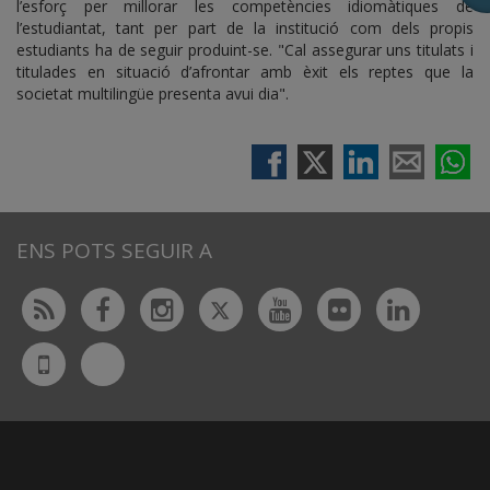
l’esforç per millorar les competències idiomàtiques de
l’estudiantat, tant per part de la institució com dels propis
estudiants ha de seguir produint-se. "Cal assegurar uns titulats i
titulades en situació d’afrontar amb èxit els reptes que la
societat multilingüe presenta avui dia".
ENS POTS SEGUIR A
Twitter
Rss
Facebook
Instagram
Youtube
Flickr
Linked
Bluesky
UdL
App