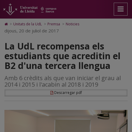
La
Anar
Anar
Anar
Cerca
Accessibilitat.
a
al
al
Universitat
UdL
la
contingut
Mapa
de
pàgina
principal
Web.
Lleida
recompensa
Icono
>
Unitats de la UdL
>
Premsa
>
Noticies
principal.
de
Universitat
de
dijous, 20 de juliol de 2017
els
Universitat
la
de
Home
de
pàgina
Lleida
para
estudiants
La UdL recompensa els
Lleida
ir
a
que
estudiants que acreditin el
la
página
acreditin
B2 d'una tercera llengua
de
inicio
el
Amb 6 crèdits als que van iniciar el grau al
B2
2014 i 2015 i l'acabin al 2018 i 2019
d'una
Descarregar pdf
tercera
llengua