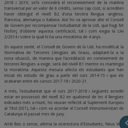
2018 i 2019, se'ls concedirà el reconeixement de la matèria
transversal per un valor de 6 crèdits, sense cap cost, si acrediten
haver obtingut el nivell B2 d'una tercera llengua -anglesa,
francesa, alemanya o italiana. Així ho va aprovar ahir el Consell
de Govern per recompensar l'estudiantat de la UdL que hagi fet
l’esforç d'obtenir aquesta certificació, tal i com exigia la Llei
2/2014 i sobre la qual hi ha una moratòria de 4 anys.
En aquest sentit, el Consell de Govern de la UdL ha modificat la
Normativa de Terceres Llengües als Graus, adaptant-la a la
nova situació, de manera que l’acreditació en coneixement de
terceres llengües a exigir, serà del nivell B1 mentre es mantingui
la moratòria. Aquesta mesura afecta els estudiants que han
iniciat els estudis de grau a partir del curs 2014-15 i que els
acabaran entre els cursos 2017-18 i 2020-21.
A més, l'estudiantat que el curs 2017-2018 i següents acrediti
estar en possessió del nivell B2 en qualsevol de les 4 llengües
indicades més a munt, ho veuran reflectit al Suplement Europeu
al Títol (SET), tal i com va acordar el Consell Interuniversitari de
Catalunya el passat mes de juny.
Amb lleis o sense, afirma la vicerectora d'Estudiants, Neus Vila,