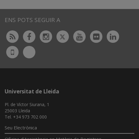
ENS POTS SEGUIR A
Twitter
Rss
Facebook
Instagram
Youtube
Flickr
Linked
Bluesky
UdL
App
Universitat de Lleida
Pl. de Víctor Siurana, 1
25003 Lleida
Tel. +34 973 702 000
Seu Electrònica
Oficina d'Assistència en Matèria de Registres