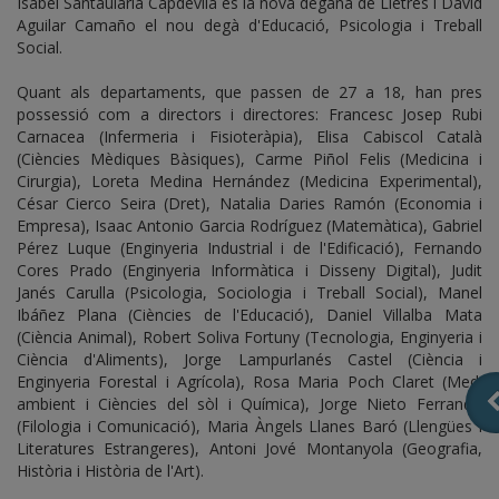
Isabel Santaulària Capdevila és la nova degana de Lletres i David
Aguilar Camaño el nou degà d'Educació, Psicologia i Treball
Social.
Quant als departaments, que passen de 27 a 18, han pres
possessió com a directors i directores: Francesc Josep Rubi
Carnacea (Infermeria i Fisioteràpia), Elisa Cabiscol Català
(Ciències Mèdiques Bàsiques), Carme Piñol Felis (Medicina i
Cirurgia), Loreta Medina Hernández (Medicina Experimental),
César Cierco Seira (Dret), Natalia Daries Ramón (Economia i
Empresa), Isaac Antonio Garcia Rodríguez (Matemàtica), Gabriel
Pérez Luque (Enginyeria Industrial i de l'Edificació), Fernando
Cores Prado (Enginyeria Informàtica i Disseny Digital), Judit
Janés Carulla (Psicologia, Sociologia i Treball Social), Manel
Ibáñez Plana (Ciències de l'Educació), Daniel Villalba Mata
(Ciència Animal), Robert Soliva Fortuny (Tecnologia, Enginyeria i
Ciència d'Aliments), Jorge Lampurlanés Castel (Ciència i
Enginyeria Forestal i Agrícola), Rosa Maria Poch Claret (Medi
ambient i Ciències del sòl i Química), Jorge Nieto Ferrando
(Filologia i Comunicació), Maria Àngels Llanes Baró (Llengües i
Literatures Estrangeres), Antoni Jové Montanyola (Geografia,
Història i Història de l'Art).