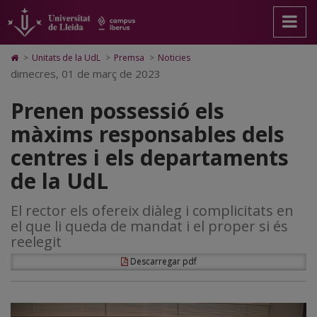
Prenen
Anar
Anar
Anar
Cerca
Accessibilitat.
a
al
al
Universitat
possessió
la
contingut
Mapa
de
pàgina
principal
Web.
Lleida
els
Icono
>
Unitats de la UdL
>
Premsa
>
Noticies
principal.
de
Universitat
de
dimecres, 01 de març de 2023
màxims
Universitat
la
de
Home
de
pàgina
Lleida
para
responsables
Prenen possessió els
Lleida
ir
a
dels
màxims responsables dels
la
página
centres
centres i els departaments
de
inicio
i
de la UdL
els
El rector els ofereix diàleg i complicitats en
departaments
el que li queda de mandat i el proper si és
de
reelegit
la
Descarregar pdf
UdL