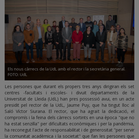
Els nous càrrecs de la UdL amb el rector i la secretària general.
FOTO: UdL
Les persones que durant els propers tres anys dirigiran els set
centres -facultats i escoles- i divuit departaments de la
Universitat de Lleida (UdL) han pres possessió avui, en un acte
presidit pel rector de la UdL, Jaume Puy, que ha tingut lloc al
Saló Víctor Siurana. El rector, que ha agraït la dedicació, el
compromís i la feina dels càrrecs sortints en una època "que no
ha estat senzilla" per dificultats econòmiques i per la pandèmia,
ha reconegut l'acte de responsabilitat i de generositat "per servir
la comunitat acadèmica i la societat" que fan les persones que