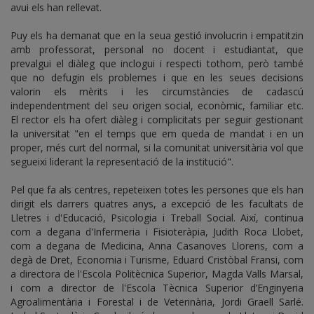
avui els han rellevat.
Puy els ha demanat que en la seua gestió involucrin i empatitzin
amb professorat, personal no docent i estudiantat, que
prevalgui el diàleg que inclogui i respecti tothom, però també
que no defugin els problemes i que en les seues decisions
valorin els mèrits i les circumstàncies de cadascú
independentment del seu origen social, econòmic, familiar etc.
El rector els ha ofert diàleg i complicitats per seguir gestionant
la universitat "en el temps que em queda de mandat i en un
proper, més curt del normal, si la comunitat universitària vol que
segueixi liderant la representació de la institució".
Pel que fa als centres, repeteixen totes les persones que els han
dirigit els darrers quatres anys, a excepció de les facultats de
Lletres i d'Educació, Psicologia i Treball Social. Així, continua
com a degana d'Infermeria i Fisioteràpia, Judith Roca Llobet,
com a degana de Medicina, Anna Casanoves Llorens, com a
degà de Dret, Economia i Turisme, Eduard Cristòbal Fransi, com
a directora de l'Escola Politècnica Superior, Magda Valls Marsal,
i com a director de l'Escola Tècnica Superior d’Enginyeria
Agroalimentària i Forestal i de Veterinària, Jordi Graell Sarlé.