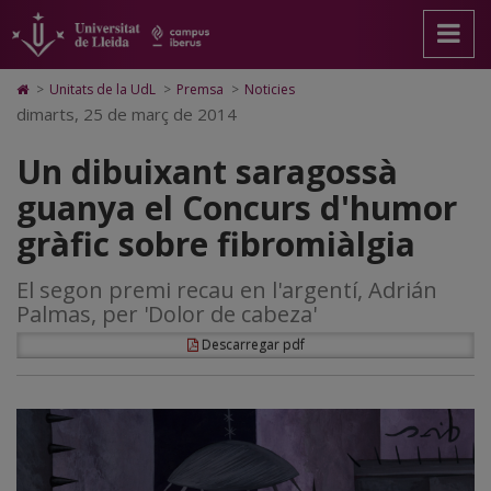
Un
Anar
Anar
Anar
Cerca
Accessibilitat.
a
al
al
Universitat
dibuixant
la
contingut
Mapa
de
pàgina
principal
Web.
Lleida
saragossà
Icono
>
Unitats de la UdL
>
Premsa
>
Noticies
principal.
de
Universitat
de
dimarts, 25 de març de 2014
guanya
Universitat
la
de
Home
de
pàgina
Lleida
para
el
Un dibuixant saragossà
Lleida
ir
a
Concurs
guanya el Concurs d'humor
la
página
d'humor
gràfic sobre fibromiàlgia
de
inicio
gràfic
El segon premi recau en l'argentí, Adrián
sobre
Palmas, per 'Dolor de cabeza'
fibromiàlgia
Descarregar pdf