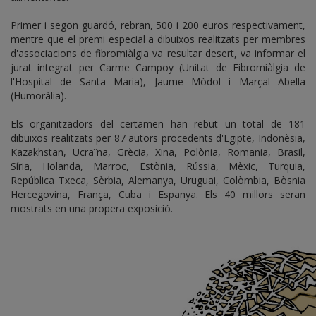
Primer i segon guardó, rebran, 500 i 200 euros respectivament,
mentre que el premi especial a dibuixos realitzats per membres
d'associacions de fibromiàlgia va resultar desert, va informar el
jurat integrat per Carme Campoy (Unitat de Fibromiàlgia de
l'Hospital de Santa Maria), Jaume Mòdol i Marçal Abella
(Humoràlia).
Els organitzadors del certamen han rebut un total de 181
dibuixos realitzats per 87 autors procedents d'Egipte, Indonèsia,
Kazakhstan, Ucraïna, Grècia, Xina, Polònia, Romania, Brasil,
Síria, Holanda, Marroc, Estònia, Rússia, Mèxic, Turquia,
República Txeca, Sèrbia, Alemanya, Uruguai, Colòmbia, Bòsnia
Hercegovina, França, Cuba i Espanya. Els 40 millors seran
mostrats en una propera exposició.