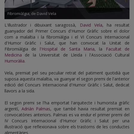
Fibromiàlgia, de David Vela
L'il·lustrador i dibuixant saragossà,
David Vela
, ha resultat
guanyador del Primer Concurs d'Humor Gràfic sobre el dolor
com a malaltia i la fibromiàlgia i el VI Concurs Internacional
d'Humor Gràfic i Salut, que han convocat la Unitat de
Fibromiàlgia de
l'Hospital de Santa Maria
, la
Facultat de
Medicina
de la Universitat de Lleida i l'Associació Cultural
Humoràlia
.
Vela, premiat pel seu peculiar retrat del patiment quotidià que
suposa aquesta malaltia, va guanyar el segon premi de l'anterior
edició del Concurs Internacional d'Humor Gràfic i Salut, dedicat
llavors a la sida.
El segon premi se l'ha emportat l'arquitecte i humorista gràfic
argentí,
Adrián Palmas
, que també havia resultat premiat en
convocatòries anteriors. Palmas es va endur el primer premi del
IV Concurs Internacional d'Humor Gràfic i Salut per una
il·lustració que reflexionava sobre els trastorns de les conductes
alimentàries.