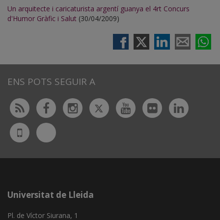
Un arquitecte i caricaturista argentí guanya el 4rt Concurs
d'Humor Gràfic i Salut
(30/04/2009)
ENS POTS SEGUIR A
Twitter
Rss
Facebook
Instagram
Youtube
Flickr
Linked
Bluesky
UdL
App
Universitat de Lleida
Pl. de Víctor Siurana, 1