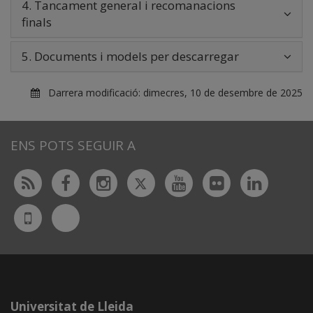
4. Tancament general i recomanacions
finals
5. Documents i models per descarregar
Darrera modificació:
dimecres, 10 de desembre de 2025
ENS POTS SEGUIR A
Twitter
Rss
Facebook
Instagram
Youtube
Flickr
Linked
Bluesky
UdL
App
Universitat de Lleida