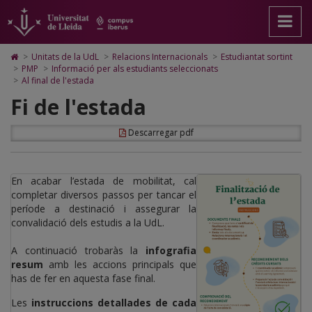
Al
Anar
Anar
Anar
Cerca
Accessibilitat.
a
al
al
Universitat
final
la
contingut
Mapa
de
pàgina
principal
Web.
Lleida
de
Icono
>
Unitats de la UdL
>
Relacions Internacionals
>
Estudiantat sortint
principal.
de
Universitat
de
>
PMP
>
Informació per als estudiants seleccionats
l'estada
Universitat
la
de
Home
>
Al final de l'estada
de
pàgina
Lleida
para
Fi de l'estada
Lleida
ir
a
la
Descarregar pdf
página
de
inicio
En acabar l’estada de mobilitat, cal
completar diversos passos per tancar el
període a destinació i assegurar la
convalidació dels estudis a la UdL.
A continuació trobaràs la
infografia
resum
amb les accions principals que
has de fer en aquesta fase final.
Les
instruccions detallades de cada