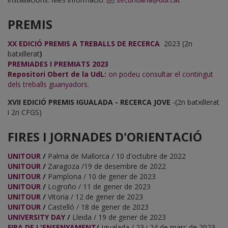
PREMIS
XX EDICIÓ PREMIS A TREBALLS DE RECERCA
2023 (2n
batxillerat
)
PREMIADES I PREMIATS 2023
Repositori Obert de la UdL:
on podeu consultar el contingut
dels treballs guanyadors.
XVII EDICIÓ PREMIS IGUALADA - RECERCA JOVE
-(2n batxillerat
i 2n CFGS)
FIRES I JORNADES D'ORIENTACIÓ
UNITOUR
/
Palma de Mallorca / 10 d'octubre de 2022
UNITOUR
/
Zaragoza /19 de desembre de 2022
UNITOUR
/
Pamplona / 10 de gener de 2023
UNITOUR
/
Logroño / 11 de gener de 2023
UNITOUR
/
Vitoria / 12 de gener de 2023
UNITOUR
/
Castelló / 18 de gener de 2023
UNIVERSITY DAY
/
Lleida / 19 de gener de 2023
FIRA DE L'ENSENYAMENT
/
Igualada / 23 i 24 de març de 2023