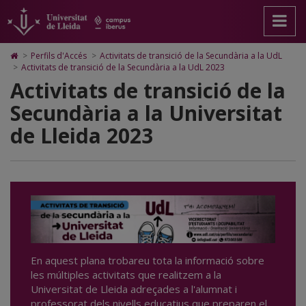
Activitats
Anar
Anar
Anar
Cerca
Accessibilitat.
a
al
al
Universitat
de
la
contingut
Mapa
de
pàgina
principal
Web.
Lleida
transició
Icono
>
Perfils d'Accés
>
Activitats de transició de la Secundària a la UdL
principal.
de
Universitat
de
>
Activitats de transició de la Secundària a la UdL 2023
de
Universitat
la
de
Home
Activitats de transició de la
de
pàgina
Lleida
para
la
Lleida
ir
Secundària a la Universitat
a
Secundària
la
de Lleida 2023
página
a
de
inicio
la
Universitat
de
Lleida
2023
En aquest plana trobareu tota la informació sobre
les múltiples activitats que realitzem a la
Universitat de Lleida adreçades a l'alumnat i
professorat dels nivells educatius que preparen el