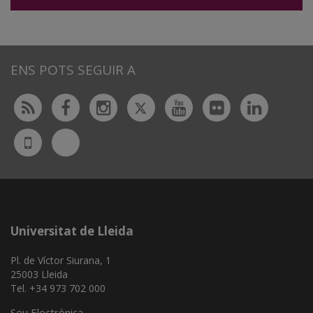
ENS POTS SEGUIR A
Twitter
Rss
Facebook
Instagram
Youtube
Flickr
Linked
Bluesky
UdL
App
Universitat de Lleida
Pl. de Víctor Siurana, 1
25003 Lleida
Tel. +34 973 702 000
Seu Electrònica