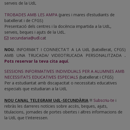
serveis de la UdL
TROBADES AMB LES AMPA
(pares i mares d’estudiants de
batxillerat i de CFGS)
Presentació dels centres i la docència impartida a la UdL,
serveis, beques i ajuts de la UdL.
secundaria@udl.ca
t
NOU.
INFORMA'T I CONNECTA'T A LA UdL (batxillerat, CFGS)
AMB UNA TRUCADA/ VIDEOTRUCADA PERSONALITZADA
.
Pots reservar la teva cita aquí.
SESSIONS INFORMATIVES INDIVIDUALS PER A ALUMNES AMB
NECESSITATS EDUCATIVES ESPECIALS
(batxillerat i CFGS)
Per a estudiantat amb discapacitat o necessitats educatives
especials que estudiaran a la UdL
NOU CANAL TELEGRAM UdL-SECUNDÀRIA
!!!
Subscriu-te
i
rebràs les darreres notícies sobre accès, beques, ajuts,
titulacions, jornades de portes obertes i altres informacions de
la UdL que t'interessen.