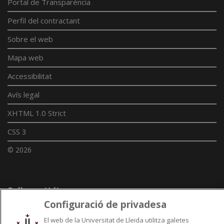
Portal de Transparència
Perfil del contractant
Sobre el web
Mapa web
Accessibilitat
Avís legal
XHTML 1.0 Strict
CSS 3
© 2026
Enllaços UdL
Configuració de privadesa
Xarxes universitàries
El web de la Universitat de Lleida utilitza galetes