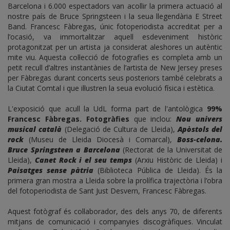
Barcelona i 6.000 espectadors van acollir la primera actuació al
nostre país de Bruce Springsteen i la seua llegendària E Street
Band. Francesc Fàbregas, únic fotoperiodista accreditat per a
l’ocasió, va immortalitzar aquell esdeveniment històric
protagonitzat per un artista ja considerat aleshores un autèntic
mite viu. Aquesta col·lecció de fotografies es completa amb un
petit recull d’altres instantànies de l’artista de New Jersey preses
per Fàbregas durant concerts seus posteriors també celebrats a
la Ciutat Comtal i que il·lustren la seua evolució física i estètica.
L'exposició que acull la UdL forma part de l'antològica
99%
Francesc Fàbregas. Fotogràfies
que inclou:
Nou univers
musical català
(Delegació de Cultura de Lleida),
Apòstols del
rock
(Museu de Lleida Diocesà i Comarcal),
Boss-celona.
Bruce Springsteen a Barcelona
(Rectorat de la Universitat de
Lleida),
Canet Rock i el seu temps
(Arxiu Històric de Lleida) i
Paisatges sense pàtria
(Biblioteca Pública de Lleida). És la
primera gran mostra a Lleida sobre la prolífica trajectòria i l’obra
del fotoperiodista de Sant Just Desvern, Francesc Fàbregas.
Aquest fotògraf és col·laborador, des dels anys 70, de diferents
mitjans de comunicació i companyies discogràfiques. Vinculat