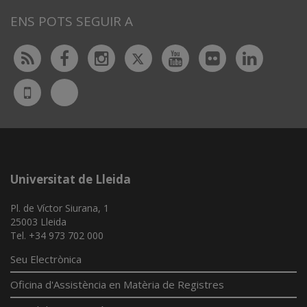
ENS POTS SEGUIR A
Twitter
Rss
Facebook
Instagram
Youtube
Flickr
Linked
Bluesky
UdL
App
Universitat de Lleida
Pl. de Víctor Siurana, 1
25003 Lleida
Tel. +34 973 702 000
Seu Electrònica
Oficina d'Assistència en Matèria de Registres