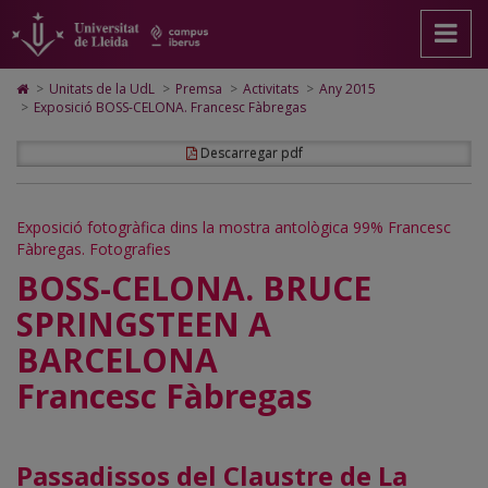
Premsa
Anar
Anar
Anar
Cerca
Accessibilitat.
a
al
al
Universitat
la
contingut
Mapa
de
pàgina
principal
Web.
Lleida
Icono
>
Unitats de la UdL
>
Premsa
>
Activitats
>
Any 2015
principal.
de
Universitat
de
>
Exposició BOSS-CELONA. Francesc Fàbregas
Universitat
la
de
Home
de
pàgina
Lleida
para
Descarregar pdf
Lleida
ir
a
la
página
Exposició fotogràfica dins la mostra antològica 99% Francesc
de
Fàbregas. Fotografies
inicio
BOSS-CELONA. BRUCE
SPRINGSTEEN A
BARCELONA
Francesc Fàbregas
Passadissos del Claustre de La