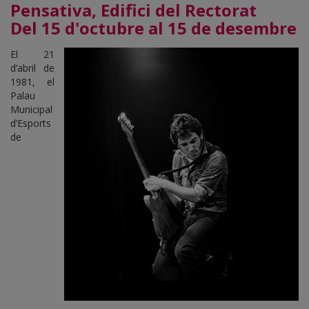
Pensativa, Edifici del Rectorat
Del 15 d'octubre al 15 de desembre
El 21
d’abril de
1981, el
Palau
Municipal
d’Esports
de