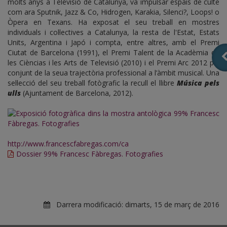
molts anys a Televisió de Catalunya, va impulsar espais de culte
com ara Sputnik, Jazz & Co, Hidrogen, Karakia, Silenci?, Loops! o
Òpera en Texans. Ha exposat el seu treball en mostres
individuals i col·lectives a Catalunya, la resta de l'Estat, Estats
Units, Argentina i Japó i compta, entre altres, amb el Premi
Ciutat de Barcelona (1991), el Premi Talent de la Acadèmia de
les Cièncias i les Arts de Televisió (2010) i el Premi Arc 2012 pel
conjunt de la seua trajectòria professional a l’àmbit musical. Una
sel·lecció del seu treball fotògrafic la recull el llibre
Música pels
ulls
(Ajuntament de Barcelona, 2012).
http://www.francescfabregas.com/ca
Dossier 99% Francesc Fàbregas. Fotografies
Darrera modificació:
dimarts, 15 de març de 2016