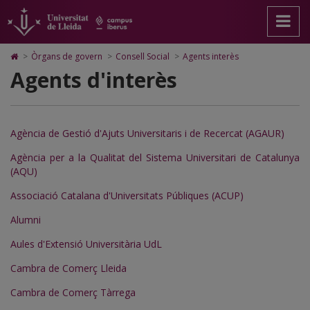
Agents
Anar
Anar
Anar
Cerca
Accessibilitat.
a
al
al
Universitat
interès
la
contingut
Mapa
de
pàgina
principal
Web.
Lleida
Icono
>
Òrgans de govern
>
Consell Social
>
Agents interès
principal.
de
Universitat
de
Agents d'interès
Universitat
la
de
Home
de
pàgina
Lleida
para
Lleida
ir
a
la
Agència de Gestió d'Ajuts Universitaris i de Recercat (AGAUR)
página
de
Agència per a la Qualitat del Sistema Universitari de Catalunya
inicio
(AQU)
Associació Catalana d'Universitats Públiques (ACUP)
Alumni
Aules d'Extensió Universitària UdL
Cambra de Comerç Lleida
Cambra de Comerç Tàrrega