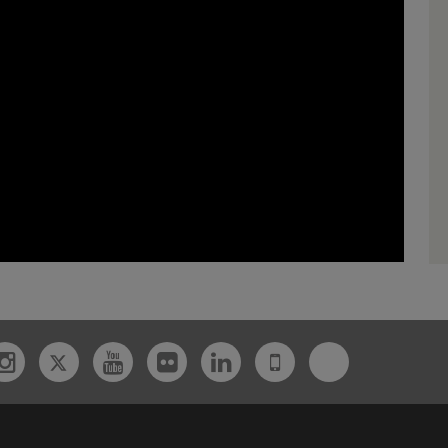
Twitter
Bluesky
ebook
Instagram
Youtube
Flickr
Linkedin
UdL
App