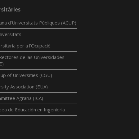
sitàries
lana d'Universitats Públiques (ACUP)
iversitats
rsitària per a l'Ocupació
Rectores de las Universidades
E)
p of Universities (CGU)
sity Association (EUA)
mittee Agraria (ICA)
pea de Educación en Ingeniería