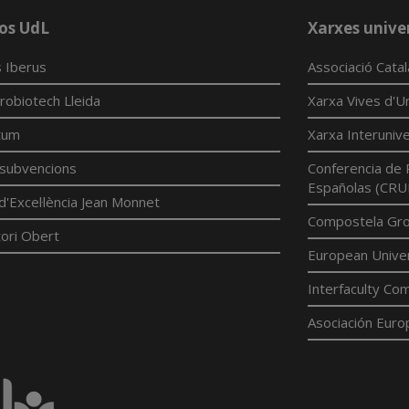
os UdL
Xarxes univer
 Iberus
Associació Cata
robiotech Lleida
Xarxa Vives d'Un
tum
Xarxa Interunive
í subvencions
Conferencia de 
Españolas (CRU
d'Excel·lència Jean Monnet
Compostela Grou
ori Obert
European Univer
Interfaculty Com
Asociación Euro