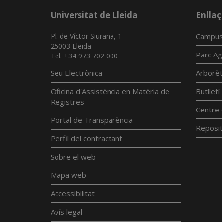
Universitat de Lleida
Enllaç
Pl. de Víctor Siurana, 1
Campus
25003 Lleida
Parc Ag
Tel. +34 973 702 000
Seu Electrònica
Arborè
Oficina d'Assistència en Matèria de
Butllet
Registres
Centre 
Portal de Transparència
Reposit
Perfil del contractant
Sobre el web
Mapa web
Accessibilitat
Avís legal