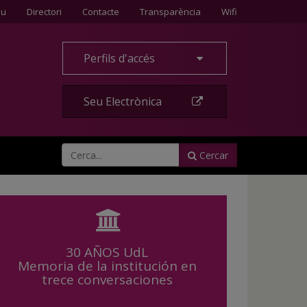
Contacte
eu
Directori
Contacte
Transparència
Wifi
Perfils d'accés
Seu Electrònica
Cercar
30 AÑOS UdL
Memoria de la institución en
trece conversaciones