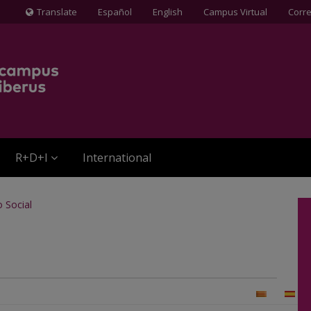
Translate
Español
English
Campus Virtual
Corr
Icona
de
Globus
terraqüi
R+D+I
International
 Social