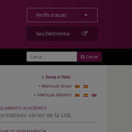
Perfils d'accés
Seu Electrònica
Cercar
<
Torna a l'inici
<
Matrícula Graus
<
Matrícula Màsters
GLAMENTS ACADÈMICS
ormatives vàries de la UdL
SUM DE PERMANÈNCIA