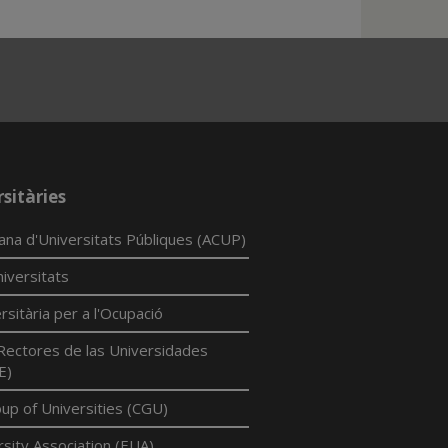
sitàries
lana d'Universitats Públiques (ACUP)
iversitats
rsitària per a l'Ocupació
Rectores de las Universidades
E)
p of Universities (CGU)
sity Association (EUA)