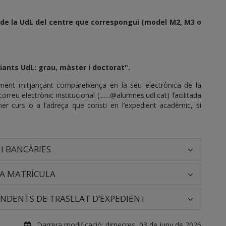
 de la UdL del centre que correspongui (model M2, M3 o
iants UdL: grau, màster i doctorat".
cament mitjançant compareixença en la seu electrònica de la
orreu electrònic institucional (.......@alumnes.udl.cat) facilitada
mer curs o a l’adreça que consti en l’expedient acadèmic, si
I BANCÀRIES
 LA MATRÍCULA
ENDENTS DE TRASLLAT D’EXPEDIENT
Darrera modificació:
dimecres, 03 de juny de 2026