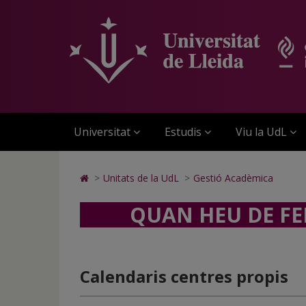
Gestió
Anar
Anar
Anar
Cerca
Accessibilitat.
a
al
al
Universitat
Acadèmica
la
contingut
Mapa
de
pàgina
principal
Web.
Lleida
principal.
de
Universitat
Universitat
la
de
de
pàgina
Lleida
Lleida
Universitat
Estudis
Viu la UdL
Icono
>
Unitats de la UdL
>
Gestió Acadèmica
de
Home
QUAN HEU DE FE
para
ir
a
la
Calendaris centres propis
página
de
inicio