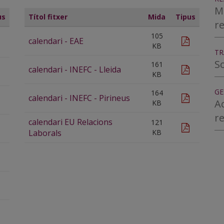
M
us
Títol fitxer
Mida
Tipus
r
105
calendari - EAE
pdf
pdf
KB
TR
So
161
calendari - INEFC - Lleida
pdf
pdf
KB
GE
164
calendari - INEFC - Pirineus
pdf
pdf
Ac
KB
r
calendari EU Relacions
121
pdf
pdf
Laborals
KB
pdf
pdf
pdf