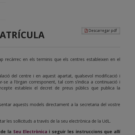
pdf
Descarregar pdf
MATRÍCULA
p recàrrec en els terminis que els centres estableixen en el
ulació del centre i en aquest apartat, qualsevol modificació i
tar-se a l’òrgan corresponent, tal com s’indica a continuació i
cepte estableix el decret de preus públics que publica la
esentar aquests models directament a la secretaria del vostre
r les sol·licituds a través de la seu electrònica de la UdL.
 de la
Seu Electrònica
i seguir les instruccions que allí