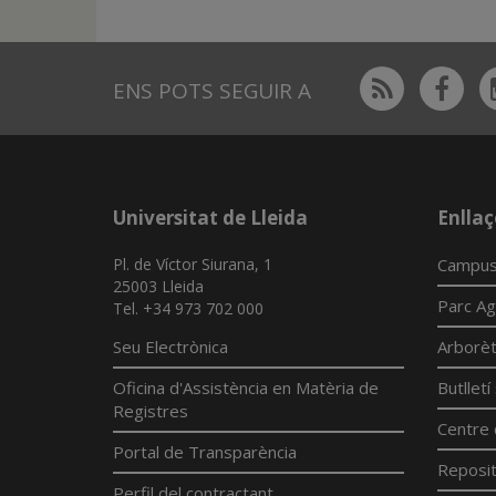
Rss
Fac
ENS POTS SEGUIR A
Universitat de Lleida
Enllaç
Pl. de Víctor Siurana, 1
Campus
25003 Lleida
Parc Ag
Tel. +34 973 702 000
Seu Electrònica
Arborè
Oficina d'Assistència en Matèria de
Butllet
Registres
Centre 
Portal de Transparència
Reposit
Perfil del contractant