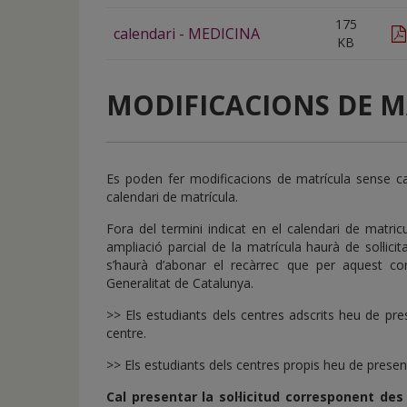
175
calendari - MEDICINA
KB
MODIFICACIONS DE 
Es poden fer modificacions de matrícula sense ca
calendari de matrícula.
Fora del termini indicat en el calendari de matric
ampliació parcial de la matrícula haurà de sol·lici
s’haurà d’abonar el recàrrec que per aquest con
Generalitat de Catalunya.
>> Els estudiants dels centres adscrits heu de pr
centre.
>> Els estudiants dels centres propis heu de presenta
Cal presentar la sol·licitud corresponent des