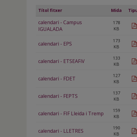
Títol fitxer
Mida
Tip
calendari - Campus
178
IGUALADA
KB
173
calendari - EPS
KB
133
calendari - ETSEAFiV
KB
127
calendari - FDET
KB
137
calendari - FEPTS
KB
159
calendari - FIF Lleida i Tremp
KB
190
calendari - LLETRES
KB