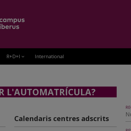
R+D+I
International
R L'AUTOMATRÍCULA?
RE
N
Calendaris centres adscrits
RE