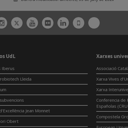
Twitter
Bluesky
ebook
Instagram
Youtube
Flickr
Linkedin
UdL
App
os UdL
Xarxes univer
 Iberus
Associació Cata
robiotech Lleida
Xarxa Vives d'Un
tum
Xarxa Interunive
í subvencions
Conferencia de 
Españolas (CRU
d'Excel·lència Jean Monnet
Compostela Grou
ori Obert
European Univer