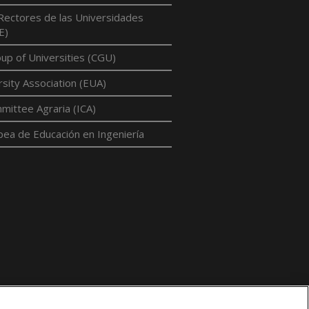
Rectores de las Universidades
E)
p of Universities (CGU)
sity Association (EUA)
mittee Agraria (ICA)
pea de Educación en Ingeniería