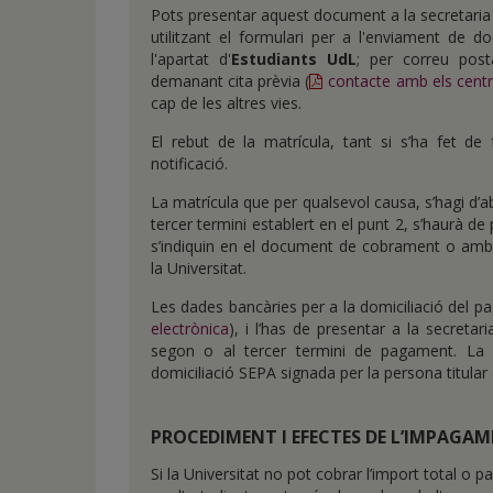
Pots presentar aquest document a la secretaria 
utilitzant el formulari per a l'enviament de 
l'apartat d'
Estudiants UdL
; per correu post
demanant cita prèvia (
contacte amb els cent
cap de les altres vies.
El rebut de la matrícula, tant si s’ha fet d
notificació.
La matrícula que per qualsevol causa, s’hagi d’a
tercer termini establert en el punt 2, s’haurà de
s’indiquin en el document de cobrament o amb 
la Universitat.
Les dades bancàries per a la domiciliació del p
electrònica
), i l’has de presentar a la secreta
segon o al tercer termini de pagament. La 
domiciliació SEPA signada per la persona titular
PROCEDIMENT I EFECTES DE L’IMPAGAM
Si la Universitat no pot cobrar l’import total o 