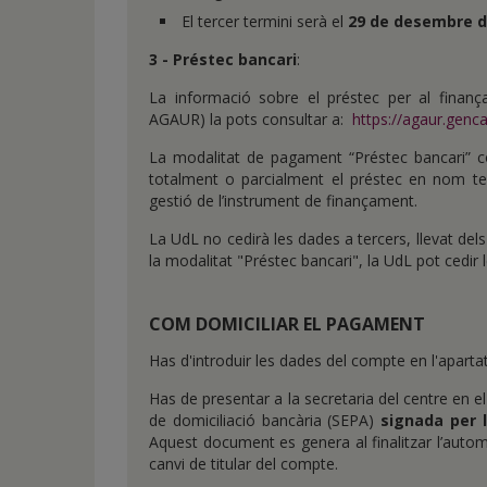
El tercer termini serà el
29 de desembre d
3 - Préstec bancari
:
La informació sobre el préstec per al finança
AGAUR) la pots consultar a:
https://agaur.gen
La modalitat de pagament “Préstec bancari” co
totalment o parcialment el préstec en nom teu
gestió de l’instrument de finançament.
La UdL no cedirà les dades a tercers, llevat dels 
la modalitat "Préstec bancari", la UdL pot cedir 
COM DOMICILIAR EL PAGAMENT
Has d'introduir les dades del compte en l'aparta
Has de presentar a la secretaria del centre en e
de domiciliació bancària (SEPA)
signada per l
Aquest document es genera al finalitzar l’autom
canvi de titular del compte.