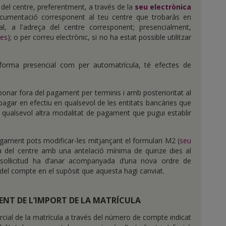
del centre, preferentment, a través de la
seu electrònica
documentació corresponent al teu centre que trobaràs en
al, a l'adreça del centre corresponent; presencialment,
res
); o per correu electrònic, si no ha estat possible utilitzar
e forma presencial com per automatrícula, té efectes de
bonar fora del pagament per terminis i amb posterioritat al
 pagar en efectiu en qualsevol de les entitats bancàries que
qualsevol altra modalitat de pagament que pugui establir
agament pots modificar-les mitjançant el formulari M2 (
seu
ria del centre amb una antelació mínima de quinze dies al
sol·licitud ha d’anar acompanyada d’una nova ordre de
 del compte en el supòsit que aquesta hagi canviat.
ENT DE L’IMPORT DE LA MATRÍCULA
parcial de la matrícula a través del número de compte indicat