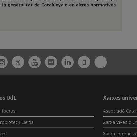
e la generalitat de Catalunya o en altres normatives
Twitter
Bluesky
ebook
Instagram
Youtube
Flickr
Linkedin
UdL
App
os UdL
Xarxes univer
 Iberus
Associació Cata
robiotech Lleida
Xarxa Vives d'Un
tum
Xarxa Interunive