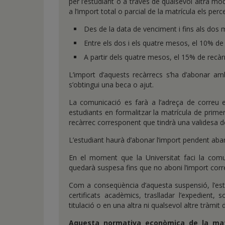
per l’estudiant o a través de qualsevol altra mo
a l’import total o parcial de la matrícula els per
Des de la data de venciment i fins als dos 
Entre els dos i els quatre mesos, el 10% de 
A partir dels quatre mesos, el 15% de recàr
L’import d’aquests recàrrecs s’ha d’abonar a
s’obtingui una beca o ajut.
La comunicació es farà a l’adreça de correu elect
estudiants en formalitzar la matrícula de primer 
recàrrec corresponent que tindrà una validesa 
L’estudiant haurà d’abonar l’import pendent aba
En el moment que la Universitat faci la comu
quedarà suspesa fins que no aboni l’import cor
Com a conseqüència d’aquesta suspensió, l’est
certificats acadèmics, traslladar l’expedient, s
titulació o en una altra ni qualsevol altre tràmi
Aquesta normativa econòmica de la matr