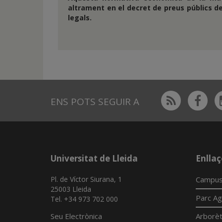
altrament en el decret de preus públics d
legals.
Rss
Fac
ENS POTS SEGUIR A
Universitat de Lleida
Enllaç
Pl. de Víctor Siurana, 1
Campus
25003 Lleida
Parc Ag
Tel. +34 973 702 000
Seu Electrònica
Arborè