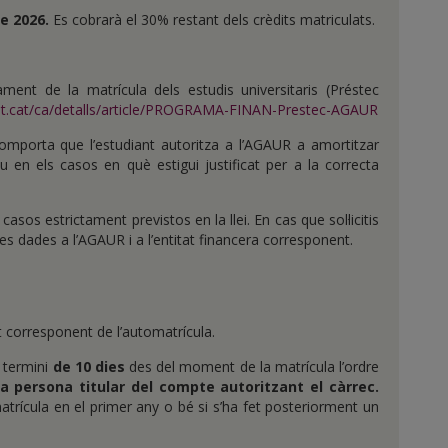
e 2026.
Es cobrarà el 30% restant dels crèdits matriculats.
ment de la matrícula dels estudis universitaris (Préstec
cat.cat/ca/detalls/article/PROGRAMA-FINAN-Prestec-AGAUR
mporta que l’estudiant autoritza a l’AGAUR a amortitzar
 en els casos en què estigui justificat per a la correcta
casos estrictament previstos en la llei. En cas que sol·licitis
les dades a l’AGAUR i a l’entitat financera corresponent.
t corresponent de l’automatrícula.
l termini
de 10 dies
des del moment de la matrícula l’ordre
a persona titular del compte autoritzant el càrrec.
atrícula en el primer any o bé si s’ha fet posteriorment un