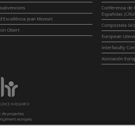
í subvencions
Conferencia de 
Españolas (CRU
d'Excel·lència Jean Monnet
Compostela Grou
ori Obert
European Univer
Interfaculty Com
Asociación Euro