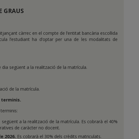
E GRAUS
itjançant càrrec en el compte de l’entitat bancària escollida
cula l’estudiant ha d’optar per una de les modalitats de
è dia següent a la realització de la matrícula.
ció de la matrícula.
 terminis.
terminis:
a següent a la realització de la matrícula. Es cobrarà el 40%
tratives de caràcter no docent.
e 2026.
Es cobrarà el 30% dels crèdits matriculats.