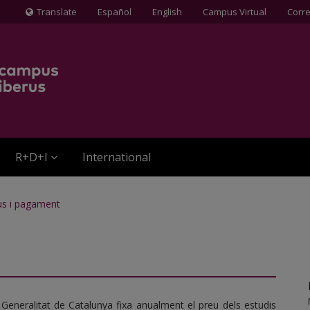
Translate
Español
English
Campus Virtual
Corr
Icona
de
Globus
terraqüi
R+D+I
International
us i pagament
a Generalitat de Catalunya fixa anualment el preu dels estudis