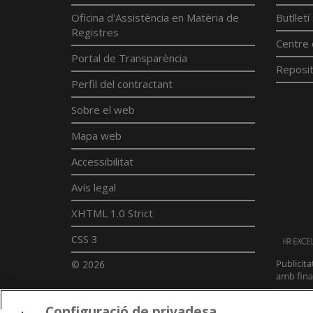
Oficina d'Assistència en Matèria de
Butllet
Registres
Centre 
Portal de Transparència
Reposit
Perfil del contractant
Sobre el web
Mapa web
Accessibilitat
Avís legal
XHTML 1.0 Strict
CSS 3
© 2026
Configuració de privadesa