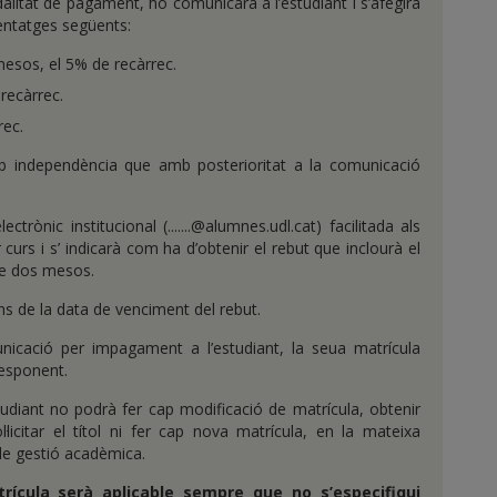
dalitat de pagament, ho comunicarà a l’estudiant i s’afegirà
centatges següents:
mesos, el 5% de recàrrec.
recàrrec.
rec.
mb independència que amb posterioritat a la comunicació
rònic institucional (.......@alumnes.udl.cat) facilitada als
curs i s’ indicarà com ha d’obtenir el rebut que inclourà el
de dos mesos.
ns de la data de venciment del rebut.
nicació per impagament a l’estudiant, la seua matrícula
responent.
udiant no podrà fer cap modificació de matrícula, obtenir
ol·licitar el títol ni fer cap nova matrícula, en la mateixa
t de gestió acadèmica.
ícula serà aplicable sempre que no s’especifiqui