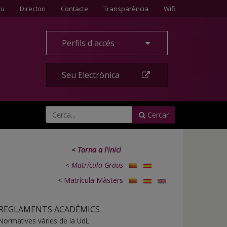
Contacte
eu
Directori
Contacte
Transparència
Wifi
Perfils d'accés
Seu Electrònica
Cercar
<
Torna a l'inici
<
Matrícula Graus
<
Matrícula Màsters
REGLAMENTS ACADÈMICS
Normatives vàries de la UdL