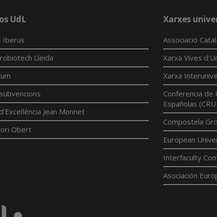
os UdL
Xarxes univer
 Iberus
Associació Cata
robiotech Lleida
Xarxa Vives d'Un
tum
Xarxa Interunive
í subvencions
Conferencia de 
Españolas (CRU
d'Excel·lència Jean Monnet
Compostela Grou
ori Obert
European Univer
Interfaculty Com
Asociación Euro