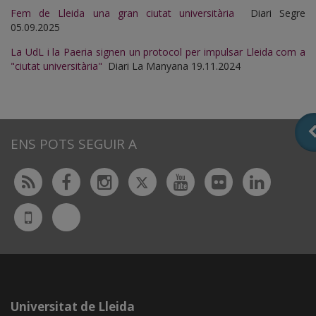
Fem de Lleida una gran ciutat universitària
Diari Segre
05.09.2025
La UdL i la Paeria signen un protocol per impulsar Lleida com a
"ciutat universitària"
Diari La Manyana 19.11.2024
ENS POTS SEGUIR A
Twitter
Rss
Facebook
Instagram
Youtube
Flickr
Linked
Bluesky
UdL
App
Universitat de Lleida