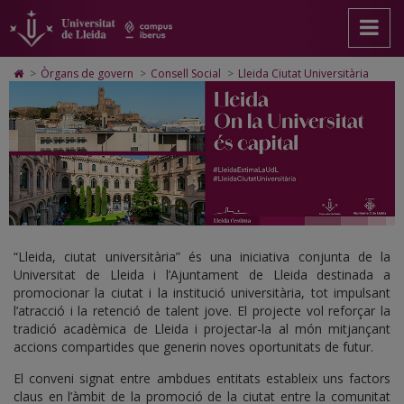
Lleida
Anar
Anar
Anar
Cerca
Accessibilitat.
a
al
al
Universitat
Ciutat
la
contingut
Mapa
de
pàgina
principal
Web.
Lleida
Universitària
Icono
>
Òrgans de govern
>
Consell Social
>
Lleida Ciutat Universitària
principal.
de
Universitat
de
Universitat
la
de
Home
de
pàgina
Lleida
para
Lleida
ir
a
la
página
de
inicio
“Lleida, ciutat universitària” és una iniciativa conjunta de la
Universitat de Lleida i l’Ajuntament de Lleida destinada a
promocionar la ciutat i la institució universitària, tot impulsant
l’atracció i la retenció de talent jove. El projecte vol reforçar la
tradició acadèmica de Lleida i projectar-la al món mitjançant
accions compartides que generin noves oportunitats de futur.
El conveni signat entre ambdues entitats estableix uns factors
claus en l’àmbit de la promoció de la ciutat entre la comunitat