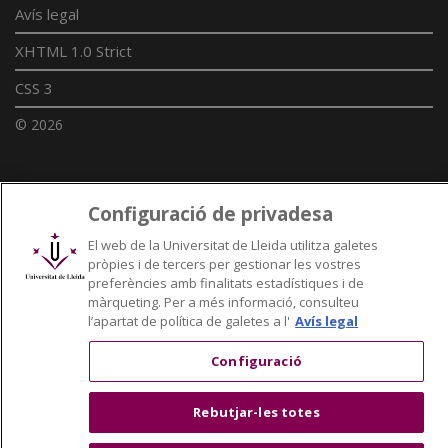
Avís legal
XHTML 1.0 Strict
CSS 3
© 2026
Enllaços UdL
Configuració de privadesa
Xarxes universitàries
El web de la Universitat de Lleida utilitza galetes
pròpies i de tercers per gestionar les vostres
preferències amb finalitats estadístiques i de
màrqueting. Per a més informació, consulteu
l’apartat de política de galetes a l'
Avís legal
Configuració
Rebutjar-les totes