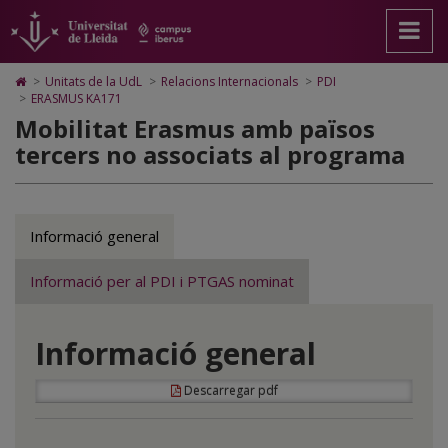
Erasmus
Anar
Anar
Anar
Cerca
Accessibilitat.
a
al
al
Universitat
amb
la
contingut
Mapa
de
pàgina
principal
Web.
Lleida
països
Icono
>
Unitats de la UdL
>
Relacions Internacionals
>
PDI
principal.
de
Universitat
de
>
ERASMUS KA171
no
Universitat
la
de
Home
Mobilitat Erasmus amb països
de
pàgina
Lleida
para
associats
tercers no associats al programa
Lleida
ir
a
la
página
de
inicio
Informació general
Informació per al PDI i PTGAS nominat
Informació general
Descarregar pdf