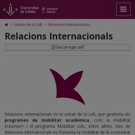
Relacions
Anar
Anar
Anar
Cerca
Accessibilitat.
a
al
al
Universitat
Internacionals
la
contingut
Mapa
de
pàgina
principal
Web.
Lleida
UdL
Icono
>
Unitats de la UdL
>
Relacions Internacionals
principal.
de
Universitat
de
Relacions Internacionals
Universitat
la
de
Home
de
pàgina
Lleida
para
Lleida
ir
Descarregar pdf
a
la
página
de
inicio
Relacions Internacionals és la unitat de la UdL que gestiona els
programes de mobilitat acadèmica
, com la mobilitat
Erasmus+ i el programa Mobilitat UdL, entre altres. Des de
Relacions Internacionals es fomenta la mobilitat de la comunitat