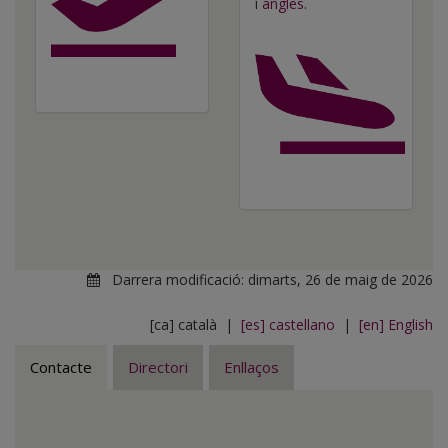
i
anglès
.
Darrera modificació:
dimarts, 26 de maig de 2026
[ca] català |
[es] castellano
|
[en] English
Contacte
Directori
Enllaços