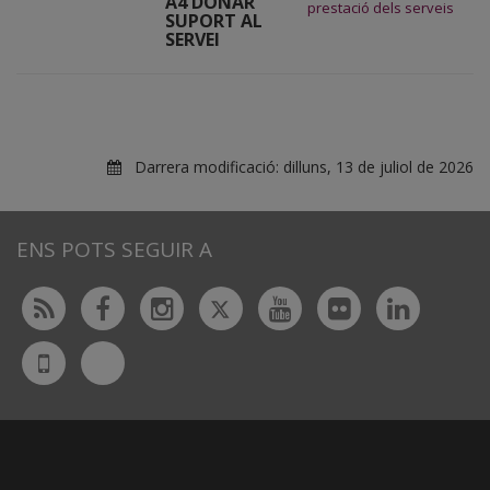
A4 DONAR
prestació dels serveis
SUPORT AL
SERVEI
Darrera modificació:
dilluns, 13 de juliol de 2026
ENS POTS SEGUIR A
Twitter
Rss
Facebook
Instagram
Youtube
Flickr
Linked
Bluesky
UdL
App