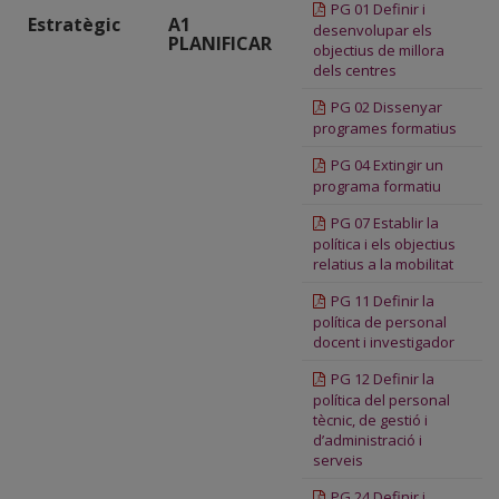
PG 01 Definir i
Estratègic
A1
desenvolupar els
PLANIFICAR
objectius de millora
dels centres
PG 02 Dissenyar
programes formatius
PG 04 Extingir un
programa formatiu
PG 07 Establir la
política i els objectius
relatius a la mobilitat
PG 11 Definir la
política de personal
docent i investigador
PG 12 Definir la
política del personal
tècnic, de gestió i
d’administració i
serveis
PG 24 Definir i