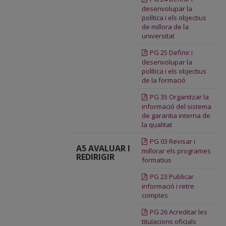
desenvolupar la
política i els objectius
de millora de la
universitat
PG 25 Definir i
desenvolupar la
política i els objectius
de la formació
PG 35 Organitzar la
informació del sistema
de garantia interna de
la qualitat
PG 03 Revisar i
A5 AVALUAR I
millorar els programes
REDIRIGIR
formatius
PG 23 Publicar
informació i retre
comptes
PG 26 Acreditar les
titulacions oficials