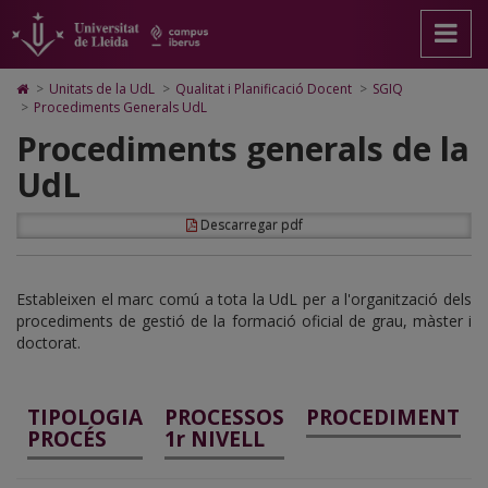
Procediments
Anar
Anar
Anar
Cerca
Accessibilitat.
a
al
al
Universitat
Generals
la
contingut
Mapa
de
pàgina
principal
Web.
Lleida
UdL
Icono
>
Unitats de la UdL
>
Qualitat i Planificació Docent
>
SGIQ
principal.
de
Universitat
de
>
Procediments Generals UdL
Universitat
la
de
Home
Procediments generals de la
de
pàgina
Lleida
para
Lleida
ir
UdL
a
la
página
Descarregar pdf
de
inicio
Estableixen el marc comú a tota la UdL per a l'organització dels
procediments de gestió de la formació oficial de grau, màster i
doctorat.
TIPOLOGIA
PROCESSOS
PROCEDIMENT
PROCÉS
1r NIVELL