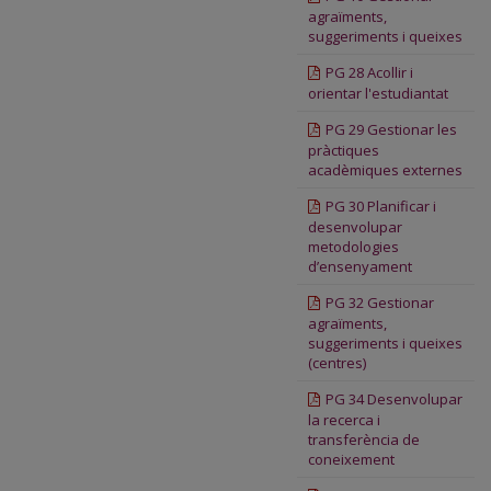
agraïments,
suggeriments i queixes
PG 28 Acollir i
orientar l'estudiantat
PG 29 Gestionar les
pràctiques
acadèmiques externes
PG 30 Planificar i
desenvolupar
metodologies
d’ensenyament
PG 32 Gestionar
agraïments,
suggeriments i queixes
(centres)
PG 34
Desenvolupar
la recerca i
transferència de
coneixement