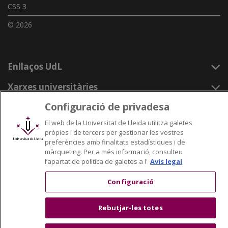
CSS 3
© 2026
Enllaços UdL
Xarxes universitàries
Configuració de privadesa
El web de la Universitat de Lleida utilitza galetes
pròpies i de tercers per gestionar les vostres
preferències amb finalitats estadístiques i de
màrqueting. Per a més informació, consulteu
l’apartat de política de galetes a l'
Avís legal
Configuració
Rebutjar-les totes