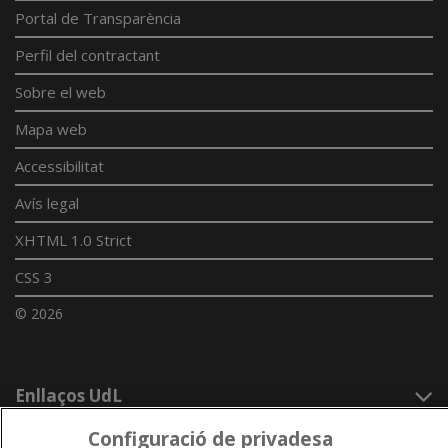
Portal de Transparència
Perfil del contractant
Sobre el web
Mapa web
Accessibilitat
Avís legal
XHTML 1.0 Strict
CSS 3
© 2026
Enllaços UdL
Xarxes universitàries
Configuració de privadesa