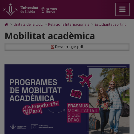
Mobilitat
Anar
Anar
Anar
Cerca
Accessibilitat.
a
al
al
Universitat
acadèmica
la
contingut
Mapa
de
pàgina
principal
Web.
Lleida
Icono
>
Unitats de la UdL
>
Relacions Internacionals
>
Estudiantat sortint
principal.
de
Universitat
de
Mobilitat acadèmica
Universitat
la
de
Home
de
pàgina
Lleida
para
Lleida
ir
Descarregar pdf
a
la
página
de
inicio