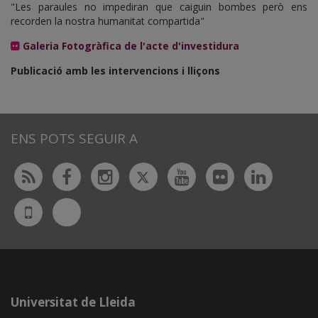
"Les paraules no impediran que caiguin bombes però ens
recorden la nostra humanitat compartida"
Galeria Fotogràfica de l'acte d'investidura
Publicació amb les intervencions i lliçons
ENS POTS SEGUIR A
Twitter
Rss
Facebook
Instagram
Youtube
Flickr
Linked
Bluesky
UdL
App
Universitat de Lleida