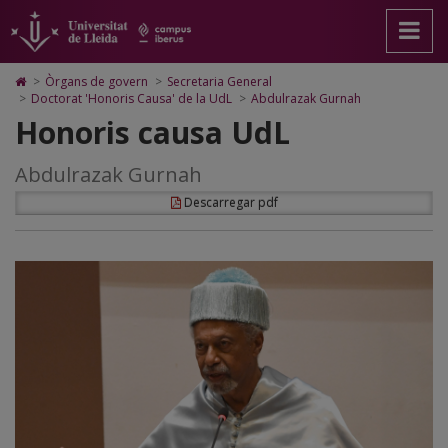
Abdulrazak
Anar
Anar
Anar
Cerca
Accessibilitat.
a
al
al
Universitat
Gurnah
la
contingut
Mapa
de
pàgina
principal
Web.
Lleida
Icono
>
Òrgans de govern
>
Secretaria General
principal.
de
Universitat
de
>
Doctorat 'Honoris Causa' de la UdL
>
Abdulrazak Gurnah
Universitat
la
de
Home
Honoris causa UdL
de
pàgina
Lleida
para
Lleida
ir
a
Abdulrazak Gurnah
la
página
Descarregar pdf
de
inicio