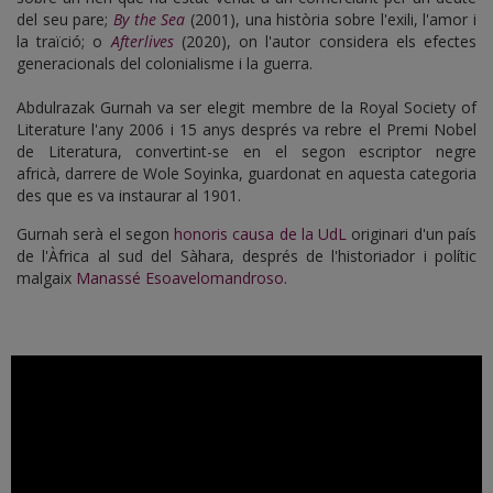
del seu pare;
By the Sea
(2001), una història sobre l'exili, l'amor i
la traïció; o
Afterlives
(2020), on l'autor considera els efectes
generacionals del colonialisme i la guerra.
Abdulrazak Gurnah va ser elegit membre de la Royal Society of
Literature l'any 2006 i 15 anys després va rebre el Premi Nobel
de Literatura, convertint-se en el segon escriptor negre
africà, darrere de Wole Soyinka, guardonat en aquesta categoria
des que es va instaurar al 1901.
Gurnah serà el segon
honoris causa de la UdL
originari d'un país
de l'Àfrica al sud del Sàhara, després de l'historiador i polític
malgaix
Manassé Esoavelomandroso
.