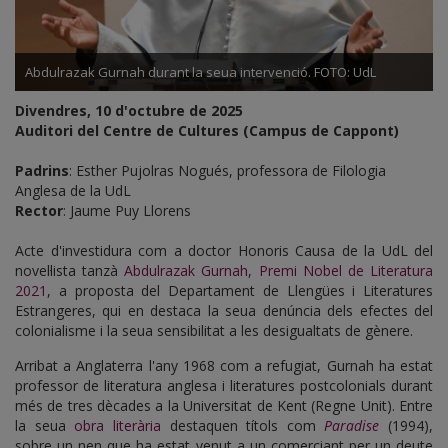
Abdulrazak Gurnah durant la seua intervenció. FOTO: UdL
Divendres, 10 d'octubre de 2025
Auditori del Centre de Cultures (Campus de Cappont)
Padrins
: Esther Pujolras Nogués, professora de Filologia
Anglesa de la UdL
Rector
: Jaume Puy Llorens
Acte d'investidura com a doctor Honoris Causa de la UdL del
novel·lista tanzà
Abdulrazak Gurnah
,
Premi Nobel de Literatura
2021
, a proposta del Departament de Llengües i Literatures
Estrangeres, qui en destaca la seua denúncia dels efectes del
colonialisme i la seua sensibilitat a les desigualtats de gènere.
Arribat a Anglaterra l'any 1968 com a refugiat, Gurnah ha estat
professor de literatura anglesa i literatures postcolonials durant
més de tres dècades a la Universitat de Kent (Regne Unit). Entre
la seua
obra literària
destaquen títols com
Paradise
(1994),
sobre un nen que ha estat venut a un comerciant per un deute