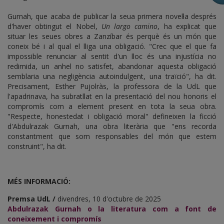
Gurnah, que acaba de publicar la seua primera novel·la després
d'haver obtingut el Nobel,
Un largo camino
, ha explicat que
situar les seues obres a Zanzíbar és perquè és un món que
coneix bé i al qual el lliga una obligació. "Crec que el que fa
impossible renunciar al sentit d'un lloc és una injustícia no
redimida, un anhel no satisfet, abandonar aquesta obligació
semblaria una negligència autoindulgent, una traïció", ha dit.
Precisament, Esther Pujolràs, la professora de la UdL que
l'apadrinava, ha subratllat en la presentació del nou honoris el
compromís com a element present en tota la seua obra.
"Respecte, honestedat i obligació moral" defineixen la ficció
d'Abdulrazak Gurnah, una obra literària que "ens recorda
constantment que som responsables del món que estem
construint", ha dit.
MÉS INFORMACIÓ:
Premsa UdL /
divendres, 10 d'octubre de 2025
Abdulrazak Gurnah o la literatura com a font de
coneixement i compromís